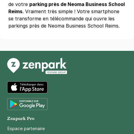
de votre
parking près de Neoma Business School
Reims - Sciences Po Reims - Campus
Reims
. Vraiment très simple ! Votre smartphone
1 rue Eugène Wiet
se transforme en télécommande qui ouvre les
51100
Reims
parkings près de Neoma Business School Reims.
4,6
(39 avis)
Réserver
+ Abonnements disponibles
Reims - Coutures - Henry Vasnier
23 boulevard Henry Vasnier
51100
Reims
4,4
(120 avis)
App Store
1 €
/heure
,
7 €/jour,
24 €/semaine
(tarifs dégressifs)
Google Play
Réserver
Zenpark Pro
+ Abonnements disponibles
Espace partenaire