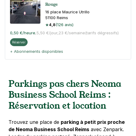
Rouge
16 place Maurice Utrillo
51100
Reims
4,8
(126 avis)
0,50 €
/heure
,
5,50 €/jour,
23 €/semaine
(tarifs dégressifs)
Réserver
+ Abonnements disponibles
Msa - rue de Courcelles - Reims
Parkings pas chers Neoma
22 Ter rue de Courcelles
51100
Reims
Business School Reims :
4,6
(35 avis)
Réservation et location
8,50 €
/jour
,
36 €/semaine
(tarifs dégressifs)
Réserver
Trouvez une place de
parking à petit prix proche
+ Abonnements disponibles
de Neoma Business School Reims
avec Zenpark.