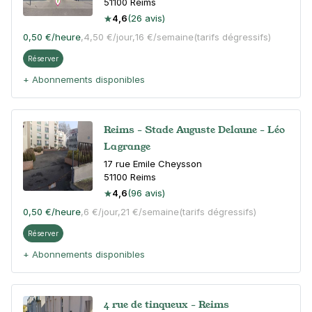
51100
Reims
4,6
(26 avis)
0,50 €
/heure
,
4,50 €/jour,
16 €/semaine
(tarifs dégressifs)
Réserver
+ Abonnements disponibles
Reims - Stade Auguste Delaune - Léo
Lagrange
17 rue Emile Cheysson
51100
Reims
4,6
(96 avis)
0,50 €
/heure
,
6 €/jour,
21 €/semaine
(tarifs dégressifs)
Réserver
+ Abonnements disponibles
4 rue de tinqueux - Reims