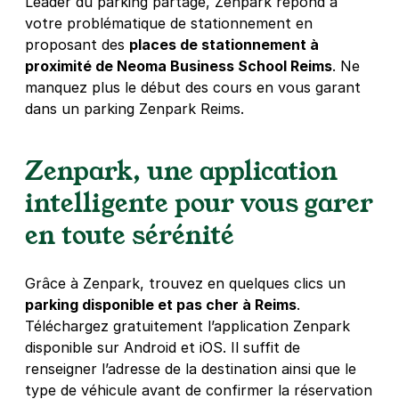
Leader du parking partagé, Zenpark répond à
votre problématique de stationnement en
Reims - Gare de Reims - Baussonnet
proposant des
places de stationnement à
29 rue Baussonnet
proximité de Neoma Business School Reims
. Ne
51100
Reims
manquez plus le début des cours en vous garant
4,3
(27 avis)
dans un parking Zenpark Reims.
1 €
/heure
,
8,50 €/jour,
36 €/semaine
(tarifs dégressifs)
Réserver
Zenpark, une application
+ Abonnements disponibles
intelligente pour vous garer
en toute sérénité
Reims - Gare de Reims - Clairmarais
2 rue Jan Palach
51100
Reims
Grâce à Zenpark, trouvez en quelques clics un
4,4
(18 avis)
parking disponible et pas cher à Reims
.
Téléchargez gratuitement l’application Zenpark
Réserver
disponible sur Android et iOS. Il suffit de
+ Abonnements disponibles
renseigner l’adresse de la destination ainsi que le
type de véhicule avant de confirmer la réservation