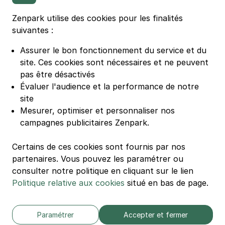
Parking Stade Pierre Mauroy
Parking Groupama Stadium
Zenpark utilise des cookies pour les finalités
Parking Vélodrome
suivantes :
Parking Stade de France
Assurer le bon fonctionnement du service et du
Parking Bercy
site.
Ces cookies sont nécessaires et ne peuvent
Parking La Défense Arena
pas être désactivés
Parking Les 4 temps
Évaluer l'audience et la performance de notre
Parking Nation
site
Parking Porte de Versailles
Mesurer, optimiser et personnaliser nos
campagnes publicitaires Zenpark.
Parking Lille Grand Palais
Parking Euralille
Certains de ces cookies sont fournis par nos
Parking Casino Barrière Lille
partenaires. Vous pouvez les paramétrer ou
consulter notre politique en cliquant sur le lien
Politique relative aux cookies
situé en bas de page.
🌍 Passer de 130 à 110 km/h sur autoroute réduit votre
consommation de 20%
#SeDéplacerMoinsPolluer
Paramétrer
Accepter et fermer
© Zenpark 2012 - 2026 - Tous droits réservés - Fabriqué avec soin à
Rennes et Paris