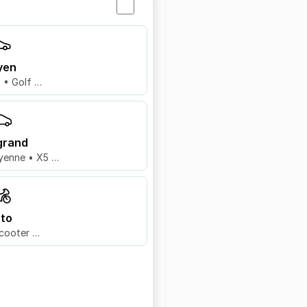
yen
8 • Golf …
grand
yenne • X5 …
to
cooter …