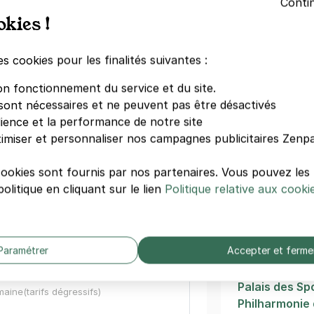
Conti
okies !
Gambetta
rré de Baudouin - rue du Retrait -
Père Lachais
Parc de Bellev
es cookies pour les finalités suivantes :
Belleville
rait
on fonctionnement du service et du site.
Ménilmontan
sont nécessaires et ne peuvent pas être désactivés
Rue Saint-Ma
dience et la performance de notre site
égressifs)
La Maroquine
imiser et personnaliser nos campagnes publicitaires Zenpa
La Bellevillois
Pelleport
cookies sont fournis par nos partenaires. Vous pouvez le
Jourdain
olitique en cliquant sur le lien
Politique relative aux cooki
 Lachaise - Duris
Autres
théâtres/sp
Paramétrer
Accepter et ferme
Paris
is)
Palais des Sp
maine
(tarifs dégressifs)
Philharmonie 