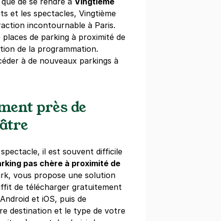
el que de se rendre à
Vingtième
égressifs)
ts et les spectacles, Vingtième
raction incontournable à Paris.
 places de parking à proximité de
tion de la programmation.
éder à de nouveaux parkings à
t - Amandiers - Paris 20
am
ement près de
s)
âtre
égressifs)
pectacle, il est souvent difficile
rking pas chère à proximité de
ark, vous propose une solution
uffit de télécharger gratuitement
t - Square du Docteur Granchet -
 Android et iOS, puis de
re destination et le type de votre
liers Isle Adam