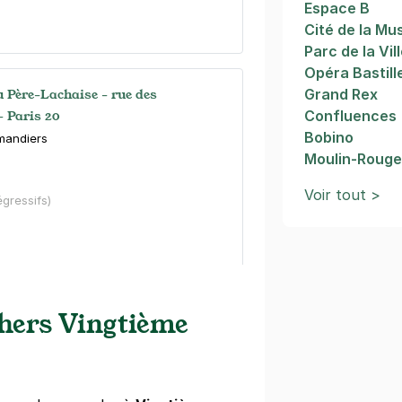
Espace B
Cité de la Mu
Parc de la Vil
Opéra Bastill
u Père-Lachaise - rue des
Grand Rex
 Paris 20
Confluences
Bobino
mandiers
Moulin-Roug
Voir tout >
égressifs)
chers Vingtième
se - rue des Amandiers - Paris 20
mandiers