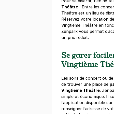
Pour se divertir, rien de t
21 €
/jour
,
66 €/semaine
(tarifs d
Théâtre
! Entre les concer
Théâtre est un lieu de dist
Réserver
Réservez votre location de
+ Abonnements disponibles
Vingtième Théâtre en fonc
Zenpark vous permet d’acc
un prix réduit.
Ménilmontan
10 rue d'Ann
75020
Paris
Se garer facil
4,2
(120 avi
Vingtième Thé
20 €
/jour
,
65 €/semaine
(tarifs d
Réserver
Les soirs de concert ou de s
+ Abonnements disponibles
de trouver une place de
pa
Vingtième Théâtre
. Zenp
simple et économique. Il s
Ménilmontan
l’application disponible sur
Paris 20
renseigner l’adresse de vot
25 bis rue Vil