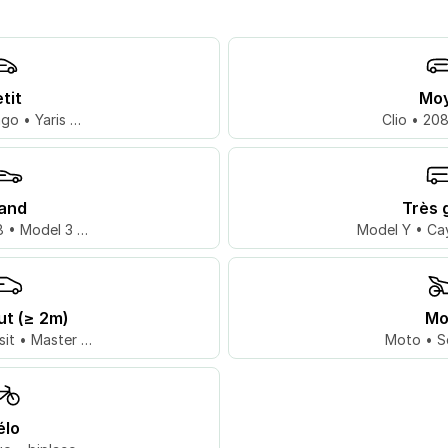
tit
Mo
go • Yaris …
Clio • 20
and
Très 
 • Model 3 …
Model Y • Ca
ut (≥ 2m)
Mo
sit • Master …
Moto • S
élo