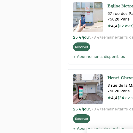
Eglise Notr
67 rue des P
75020
Paris
4,4
(32 avis
25 €
/jour
,
78 €/semaine
(tarifs d
Réserver
+ Abonnements disponibles
Henri Chevr
3 rue de la M
75020
Paris
4,4
(24 avis
25 €
/jour
,
78 €/semaine
(tarifs d
Réserver
+ Abonnements disponibles