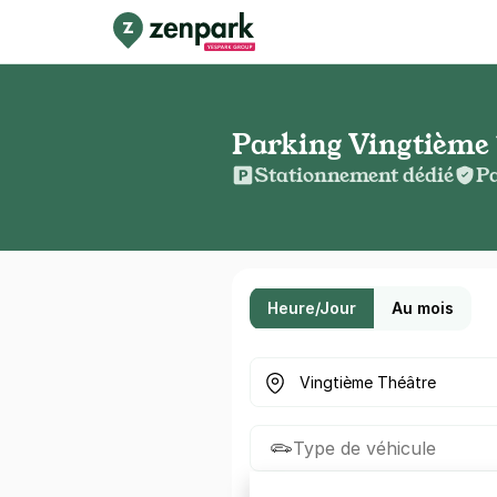
Parking Vingtième T
Stationnement dédié
Pa
Heure/Jour
Au mois
Où cherchez-vous un parkin
Type de véhicule