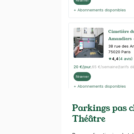
Réserver
+ Abonnements disponibles
Cimetière d
Amandiers -
38 rue des A
75020
Paris
4,4
(4 avis)
20 €
/jour
,
65 €/semaine
(tarifs d
Réserver
+ Abonnements disponibles
Parkings pas 
Père Lachai
Théâtre
38 rue des A
75020
Paris
4,6
(10 avis)