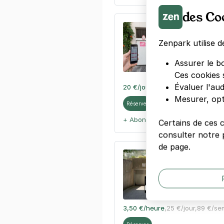
des Co
Jardin du Ca
Paris 20
Zenpark utilise d
25 rue du Ret
Assurer le b
75020
Paris
4,7
(11 avis)
Ces cookies 
Évaluer l'au
20 €
/jour
,
65 €/semaine
(tarifs d
Mesurer, opt
Réserver
+ Abonnements disponibles
Certains de ces 
consulter notre p
de page.
Paris - Père
21 rue Duris
75020
Paris
4,6
(1346 av
3,50 €
/heure
,
25 €/jour,
89 €/se