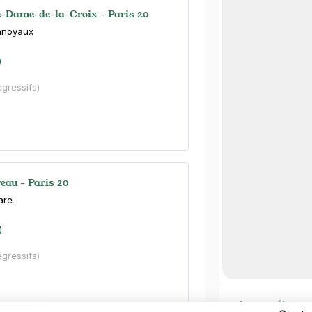
e-Dame-de-la-Croix - Paris 20
anoyaux
)
égressifs)
eau - Paris 20
are
)
égressifs)
Autre lieux 