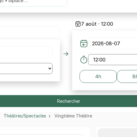
go • biplace …
7 août · 12:00
4h
8
Rechercher
Théâtres/Spectacles
Vingtième Théâtre