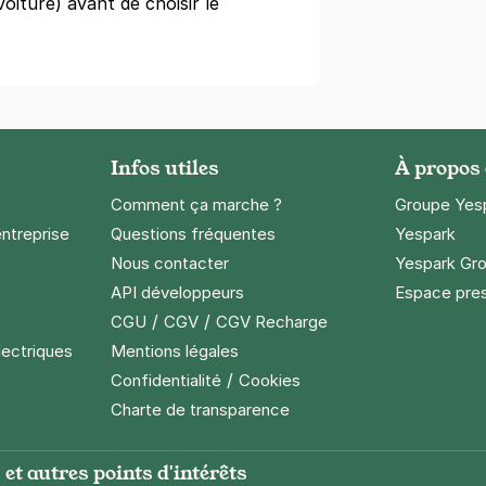
oiture) avant de choisir le
égressifs)
Infos utiles
À propos
Comment ça marche ?
Groupe Yes
t - Paris 20
entreprise
Questions fréquentes
Yespark
ronites
Nous contacter
Yespark Gro
API développeurs
Espace pre
)
/
/
CGU
CGV
CGV Recharge
égressifs)
lectriques
Mentions légales
/
Confidentialité
Cookies
Charte de transparence
et autres points d'intérêts
e Lachaise - Ménilmontant