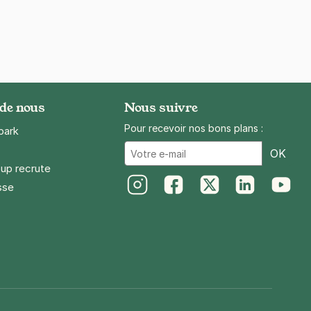
 de nous
Nous suivre
Pour recevoir nos bons plans :
park
Ema
OK
up recrute
sse
Instagram
Facebook
Twitter
LinkedIn
Youtube