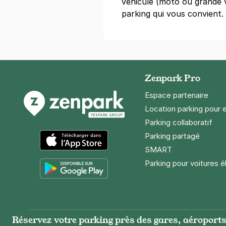
véhicule (moto ou grande v
75020
Paris
parking qui vous convient.
4,3
(81 avis)
20 €
/jour
,
65 €/semaine
(tarifs d
Réserver
+ Abonnements disponibles
Zenpark Pro
Espace partenaire
Ménilmontan
Location parking pour 
16 rue des Ma
Parking collaboratif
75020
Paris
Parking partagé
4,5
(65 avis
SMART
App Store
25 €
/jour
,
89 €/semaine
(tarifs d
Parking pour voitures é
Réserver
Google Play
+ Abonnements disponibles
Réservez votre parking près des gares, aéroports 
Paris - Pèr