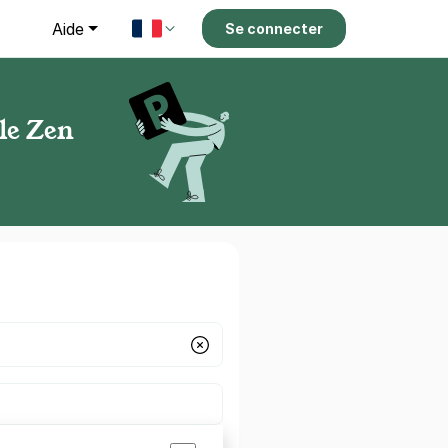
g
Aide
Se connecter
le Zen