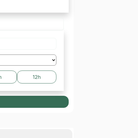
h
12h