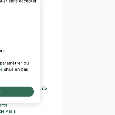
nuer sans accepter
e
ille
t
ur
rie
rk.
e
s paramétrer ou
es
situé en bas
ectacles/cinémas de
r
orts
de Paris