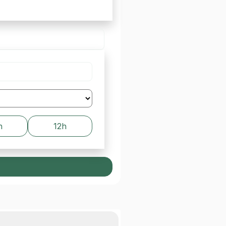
h
12h