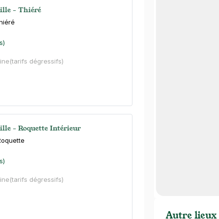
ille - Thiéré
hiéré
s)
ine
(tarifs dégressifs)
ille - Roquette Intérieur
Roquette
s)
ine
(tarifs dégressifs)
Autre lieux 