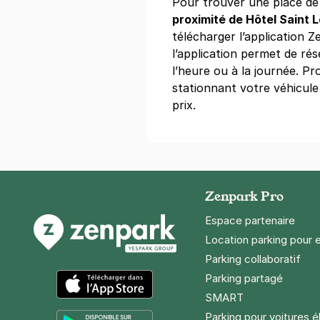
Pour trouver une place d
Réserver
proximité de Hôtel Saint L
+ Abonnements disponibles
télécharger l’application Ze
l’application permet de ré
l’heure ou à la journée. Pr
Paris - Hôte
stationnant votre véhicule
15 rue du Te
prix.
75004
Paris
4,3
(90 avis
Réserver
+ Abonnements disponibles
Zenpark Pro
Espace partenaire
Paris - Père
Location parking pour 
10 rue Omer 
Parking collaboratif
75011
Paris
Parking partagé
4,5
(158 avi
SMART
App Store
3,50 €
/heure
,
25 €/jour,
89 €/se
Parking pour voitures é