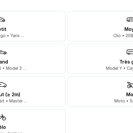
tit
Mo
go • Yaris …
Clio • 20
and
Très 
 • Model 3 …
Model Y • Ca
ut (≥ 2m)
Mo
sit • Master …
Moto • S
élo