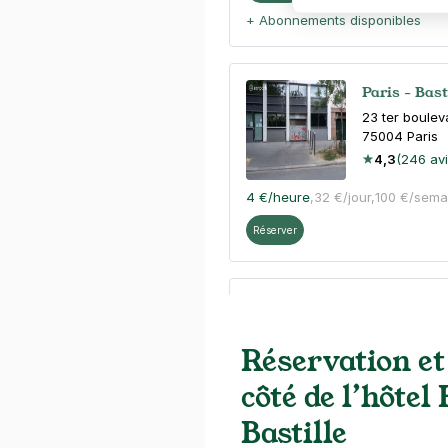
+ Abonnements disponibles
Paris - Bas
23 ter boule
75004
Paris
4,3
(246 avi
4 €
/heure
,
32 €/jour,
100 €/sema
Réserver
Paris - Bast
3 Villa Marce
Réservation et
75011
Paris
4,2
(382 avi
côté de l’hôtel
4 €
/heure
,
32 €/jour,
100 €/sema
Bastille
Réserver