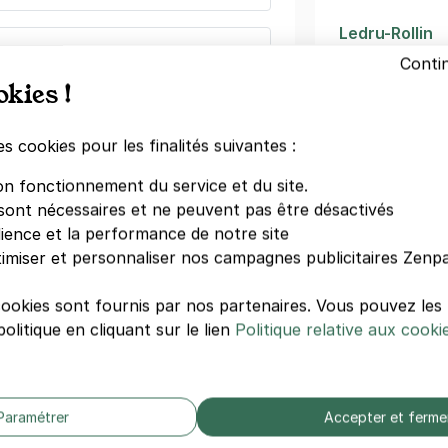
Ledru-Rollin
ille - Roquette Extérieur
Victor Hugo
Conti
Opéra Bastill
Roquette
okies !
Saint-Paul
s)
Place des Vo
es cookies pour les finalités suivantes :
Pont-Marie
ine
(tarifs dégressifs)
Place de la Ba
on fonctionnement du service et du site.
Chemin Vert
sont nécessaires et ne peuvent pas être désactivés
Bréguet-Sabi
dience et la performance de notre site
Richard Lenoi
imiser et personnaliser nos campagnes publicitaires Zenpa
n - Paris 11
cookies sont fournis par nos partenaires. Vous pouvez le
Autres hôte
Sabin
olitique en cliquant sur le lien
Politique relative aux cooki
Hôtel De Pari
)
Novotel Paris
dégressifs)
Le A
Paramétrer
Accepter et ferme
Mama Shelter