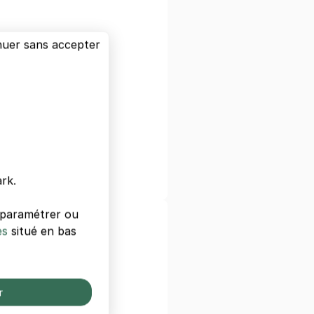
nuer sans accepter
e
sges
stille
n
r
rk.
s paramétrer ou
ls de Paris
es
situé en bas
s
 Gare De Lyon
r
 Paris West