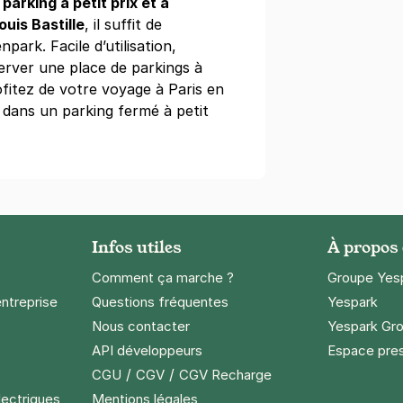
e
parking à petit prix et à
ouis Bastille
, il suffit de
npark. Facile d’utilisation,
server une place de parkings à
ofitez de votre voyage à Paris en
l de Ville - Beaubourg
 dans un parking fermé à petit
mple
)
Infos utiles
À propos
Comment ça marche ?
Groupe Yes
 Lachaise - avenue de la République
entreprise
Questions fréquentes
Yespark
Talon
Nous contacter
Yespark Gro
API développeurs
Espace pre
s)
/
/
CGU
CGV
CGV Recharge
maine
(tarifs dégressifs)
lectriques
Mentions légales