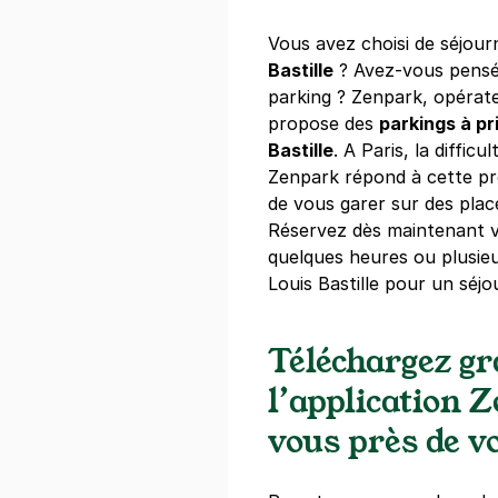
+ Abonnements disponibles
Vous avez choisi de séjour
Bastille
? Avez-vous pensé 
parking ? Zenpark, opérat
Paris - Hôte
propose des
parkings à pr
6 rue de Mou
Bastille
. A Paris, la diffic
75004
Paris
Zenpark répond à cette p
4,2
(284 avi
de vous garer sur des plac
Réservez dès maintenant v
4,50 €
/heure
,
39 €/jour,
110 €/s
quelques heures ou plusieu
Réserver
Louis Bastille pour un séjo
Téléchargez g
Paris - Par
7 bis rue Neu
l’application 
75011
Paris
4,2
(1012 av
vous près de vo
3,50 €
/heure
,
25 €/jour,
89 €/se