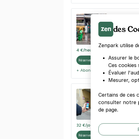
Paris - Bast
33 rue de la 
des Co
75011
Paris
4,5
(152 avi
Zenpark utilise d
4 €
/heure
,
32 €/jour,
100 €/sema
Assurer le b
Réserver
Ces cookies 
+ Abonnements disponibles
Évaluer l'au
Mesurer, opt
Bréguet-Sabi
Certains de ces 
22 rue Saint-
consulter notre p
75011
Paris
de page.
4,2
(56 avis
32 €
/jour
,
100 €/semaine
(tarifs 
Réserver