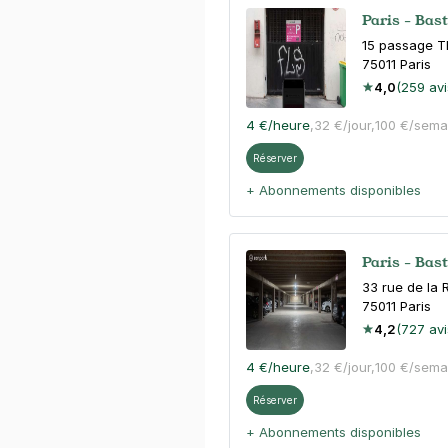
Paris - Bast
15 passage T
75011
Paris
4,0
(259 avi
4 €
/heure
,
32 €/jour,
100 €/sema
Réserver
+ Abonnements disponibles
Paris - Bast
33 rue de la 
75011
Paris
4,2
(727 avi
4 €
/heure
,
32 €/jour,
100 €/sema
Réserver
+ Abonnements disponibles