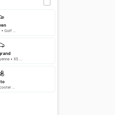
yen
8 • Golf …
grand
yenne • X5 …
to
cooter …