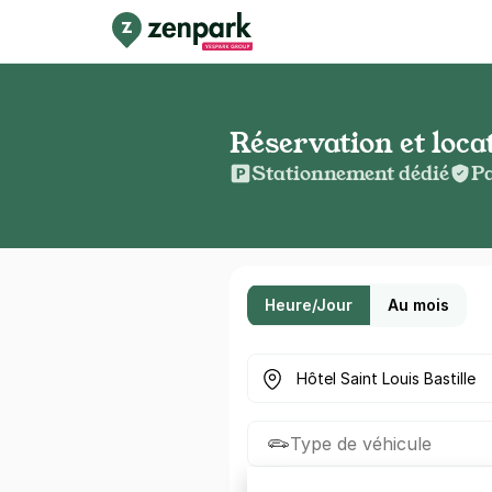
Réservation et loca
Stationnement dédié
Pa
Heure/Jour
Au mois
Où cherchez-vous un parkin
Type de véhicule