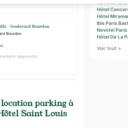
Novotel Paris
Hôtel Conco
Hôtel Mirama
Ibis Paris Bas
tille - boulevard Bourdon
Novotel Paris 
vard Bourdon
Hôtel De La P
s)
Voir tout >
ine
(tarifs dégressifs)
ille - Voltaire
s
 location parking à
s)
 Hôtel Saint Louis
ine
(tarifs dégressifs)