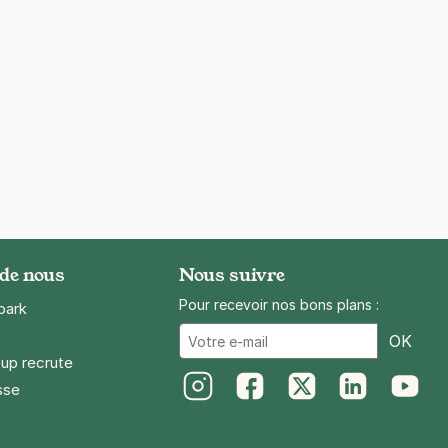
 de nous
Nous suivre
Pour recevoir nos bons plans :
park
Ema
OK
up recrute
sse
Instagram
Facebook
Twitter
LinkedIn
Youtube