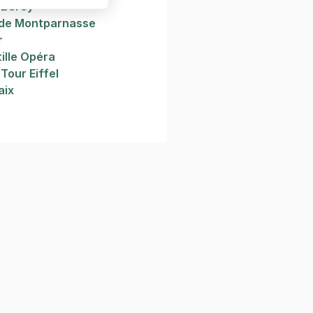
 Bercy
rde Montparnasse
r
tille Opéra
Tour Eiffel
aix