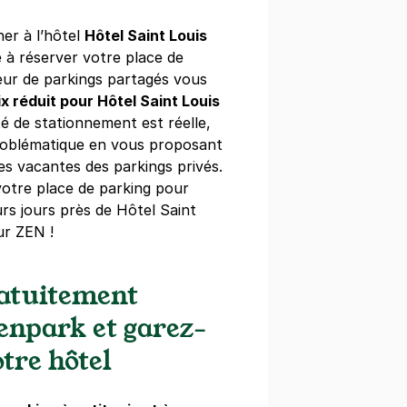
ner à l’hôtel
Hôtel Saint Louis
à réserver votre place de
eur de parkings partagés vous
l de Ville - Saint-Paul
ix réduit pour Hôtel Saint Louis
ssy
ulté de stationnement est réelle,
roblématique en vous proposant
s)
es vacantes des parkings privés.
otre place de parking pour
emaine
(tarifs dégressifs)
rs jours près de Hôtel Saint
ur ZEN !
ratuitement
mentier - Citadines
ve Popincourt
Zenpark et garez-
is)
tre hôtel
maine
(tarifs dégressifs)