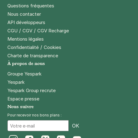
Questions fréquentes
+ Abonnements disponibles
Nous contacter
API développeurs
Paris - Père Lachaise - Duris
/
/
CGU
CGV
CGV Recharge
21 rue Duris
Mentions légales
75020
Paris
/
Confidentialité
Cookies
4,6
(1346 avis)
Charte de transparence
3,50 €
/heure
,
25 €/jour,
89 €/semaine
(tarifs dégressifs)
À propos de nous
Réserver
Groupe Yespark
+ Abonnements disponibles
Yespark
Yespark Group recrute
Espace presse
Paris - Couronnes - Belleville
Nous suivre
9 rue Desargues
Pour recevoir nos bons plans :
75011
Paris
Email
3,7
(3 avis)
OK
Réserver