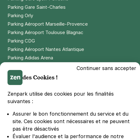
Parking Gare Saint-Charles
Réserver
Parking Orly
+ Abonnements disponibles
Parking Aéroport Marseille-Provence
Parking Aéroport Toulouse Blagnac
Parking CDG
Paris - Centre Georges Pompidou -
Rambuteau
Parking Aéroport Nantes Atlantique
42 rue Beaubourg
Parking Adidas Arena
75003
Paris
Parking Parc des Princes
Continuer sans accepter
4,6
(212 avis)
Parking LDLC Arena
des Cookies !
4 €
/heure
,
36 €/jour,
100 €/semaine
(tarifs dégressifs)
Parking Stade Pierre Mauroy
Réserver
Parking Groupama Stadium
Zenpark utilise des cookies pour les finalités
+ Abonnements disponibles
Parking Vélodrome
suivantes :
Parking Stade de France
Assurer le bon fonctionnement du service et du
Parking Bercy
Paris - Buttes-Chaumont - Mairie du
site.
Ces cookies sont nécessaires et ne peuvent
Parking La Défense Arena
19e
pas être désactivés
Parking Les 4 temps
76 avenue Secrétan
Évaluer l'audience et la performance de notre