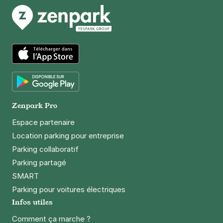
Paris - Parmentier - Citadines
7 bis rue Neuve Popincourt
75011
Paris
4,2
(1012 avis)
App Store
3,50 €
/heure
,
25 €/jour,
89 €/semaine
(tarifs dégressifs)
Google Play
Réserver
Zenpark Pro
+ Abonnements disponibles
Espace partenaire
Location parking pour entreprise
Paris - Père Lachaise -
Parking collaboratif
Ménilmontant
Parking partagé
90 boulevard de Ménilmontant
SMART
75020
Paris
Parking pour voitures électriques
4,3
(312 avis)
Infos utiles
3,50 €
/heure
,
25 €/jour,
89 €/semaine
(tarifs dégressifs)
Comment ça marche ?
Réserver