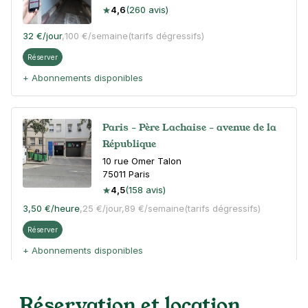
4,6
(260 avis)
32 €
/jour
,
100 €/semaine
(tarifs dégressifs)
Réserver
+ Abonnements disponibles
Paris - Père Lachaise - avenue de la
République
10 rue Omer Talon
75011
Paris
4,5
(158 avis)
3,50 €
/heure
,
25 €/jour,
89 €/semaine
(tarifs dégressifs)
Réserver
+ Abonnements disponibles
Réservation et location
Paris - Bastille - Roquette Intérieur