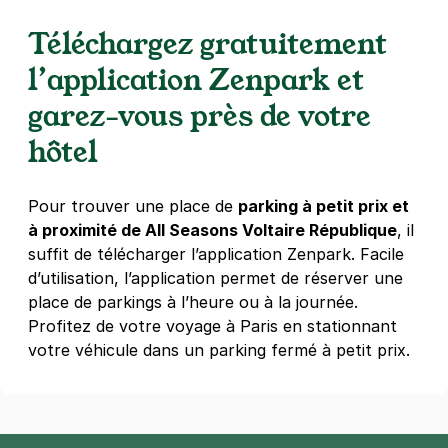
Paris - Bastille - Thiéré
Téléchargez gratuitement
15 passage Thiéré
75011
Paris
l’application Zenpark et
4,0
(259 avis)
garez-vous près de votre
4 €
/heure
,
32 €/jour,
100 €/semaine
(tarifs dégressifs)
hôtel
Réserver
+ Abonnements disponibles
Pour trouver une place de
parking à petit prix et
à proximité de All Seasons Voltaire République
, il
suffit de télécharger l’application Zenpark. Facile
Paris - rue Saint Maur - avenue de la
d’utilisation, l’application permet de réserver une
République
place de parkings à l’heure ou à la journée.
12bis Villa Gaudelet
75011
Paris
Profitez de votre voyage à Paris en stationnant
4,6
(156 avis)
votre véhicule dans un parking fermé à petit prix.
3,50 €
/heure
,
25 €/jour,
89 €/semaine
(tarifs dégressifs)
Réserver
+ Abonnements disponibles