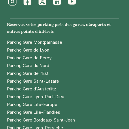
+ Abonnements disponibles
Instagram
Facebook
Twitter
LinkedIn
Youtube
Réservez votre parking près des gares, aéroports et
Paris - Hôpital Saint-Louis -
autres points d'intérêts
SAEMES
Parking Gare Montparnasse
1 avenue Claude Vellefaux
75010
Paris
Parking Gare de Lyon
4,6
(323 avis)
Parking Gare de Bercy
4,59 €
/heure
,
24,86 €/jour,
108,64 €/semaine
Parking Gare du Nord
(tarifs dégressifs)
Parking Gare de l'Est
Réserver
Parking Gare Saint-Lazare
Parking Gare d'Austerlitz
Parking Gare Lyon-Part-Dieu
Paris - Buttes-Chaumont - Belleville
Parking Gare Lille-Europe
19 rue Rebeval
75019
Paris
Parking Gare Lille-Flandres
4,2
(486 avis)
Parking Gare Bordeaux Saint-Jean
Parking Gare Lyon-Perrache
2,50 €
/heure
,
21 €/jour,
65 €/semaine
(tarifs dégressifs)