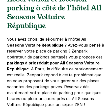
33 rue de la Roquette
parking à côté de l’hôtel All
75011
Paris
4,2
(728 avis)
Seasons Voltaire
République
4 €
/heure
,
32 €/jour,
100 €/semaine
(tarifs dégressifs)
Réserver
+ Abonnements disponibles
Vous avez choisi de séjourner à l’hôtel
All
Seasons Voltaire République
? Avez-vous pensé à
réserver votre place de parking ? Zenpark,
Paris - Bastille - Roquette Extérieur
opérateur de parkings partagés vous propose des
33 rue de la Roquette
parkings à prix réduit pour All Seasons Voltaire
75011
Paris
République
. A Paris, la difficulté de stationnement
4,5
(152 avis)
est réelle, Zenpark répond à cette problématique
en vous proposant de vous garer sur des places
4 €
/heure
,
32 €/jour,
100 €/semaine
(tarifs dégressifs)
vacantes des parkings privés. Réservez dès
Réserver
maintenant votre place de parking pour quelques
+ Abonnements disponibles
heures ou plusieurs jours près de All Seasons
Voltaire République pour un séjour ZEN !