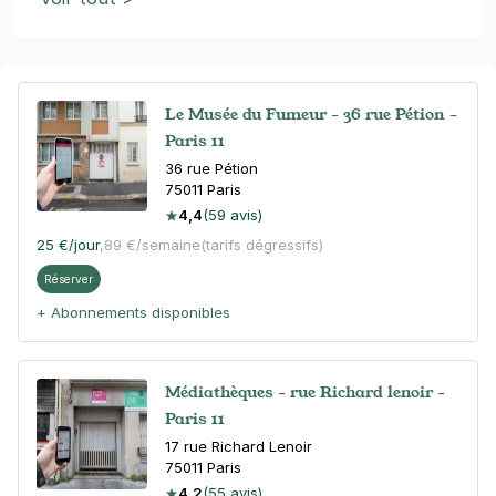
Le Musée du Fumeur - 36 rue Pétion -
Paris 11
36 rue Pétion
75011
Paris
4,4
(59 avis)
25 €
/jour
,
89 €/semaine
(tarifs dégressifs)
Réserver
+ Abonnements disponibles
Médiathèques - rue Richard lenoir -
Paris 11
17 rue Richard Lenoir
75011
Paris
4,2
(55 avis)