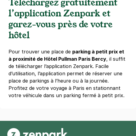
Téléchargez gratuitement
Mitterrand - MK2
l’application Zenpark et
15 rue Emile Durkheim
75013
Paris
garez-vous près de votre
4,5
(358 avis)
hôtel
Réserver
+ Abonnements disponibles
Pour trouver une place de
parking à petit prix et
à proximité de Hôtel Pullman Paris Bercy
, il suffit
Paris - Bibliothèque François-
de télécharger l’application Zenpark. Facile
Mitterrand - Stade Boutroux
d’utilisation, l’application permet de réserver une
27 - 33 rue de chevaleret
place de parkings à l’heure ou à la journée.
75013
Paris
Profitez de votre voyage à Paris en stationnant
4,1
(123 avis)
votre véhicule dans un parking fermé à petit prix.
3 €
/heure
,
27 €/jour,
74 €/semaine
(tarifs dégressifs)
Réserver
+ Abonnements disponibles