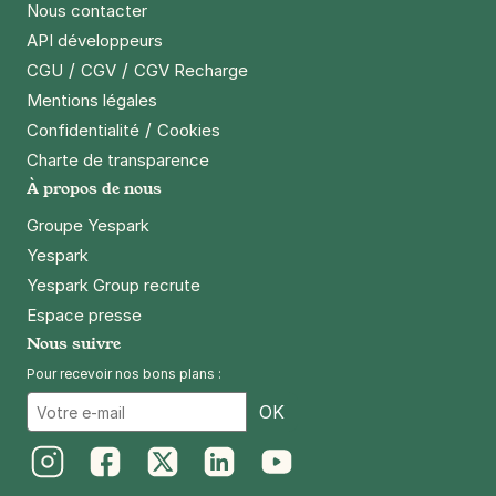
Nous contacter
API développeurs
Paris - Gare de Bercy - AccorHotels
/
/
CGU
CGV
CGV Recharge
Arena
Mentions légales
9 rue Corbineau
75012
Paris
/
Confidentialité
Cookies
4,3
(1049 avis)
Charte de transparence
3 €
/heure
,
29 €/jour,
89 €/semaine
(tarifs dégressifs)
À propos de nous
Réserver
Groupe Yespark
+ Abonnements disponibles
Yespark
Yespark Group recrute
Espace presse
Paris - Bercy Arena - Gare de Bercy
Nous suivre
8 rue Jorge Semprùn
75012
Paris
Pour recevoir nos bons plans :
4,5
(557 avis)
Email
OK
3 €
/heure
,
29 €/jour,
89 €/semaine
(tarifs dégressifs)
Réserver
Instagram
Facebook
Twitter
LinkedIn
Youtube