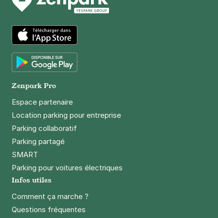
Paris - Charenton - Cimetière de
Bercy
16 rue des Meuniers
75012
Paris
App Store
4,3
(9 avis)
Réserver
Google Play
+ Abonnements disponibles
Zenpark Pro
Espace partenaire
Location parking pour entreprise
Paris - Bibliothèque François
Mitterrand - Loiret
Parking collaboratif
1-3 rue du Loiret
Parking partagé
75013
Paris
SMART
4,4
(370 avis)
Parking pour voitures électriques
3 €
/heure
,
27 €/jour,
74 €/semaine
(tarifs dégressifs)
Infos utiles
Réserver
Comment ça marche ?
+ Abonnements disponibles
Questions fréquentes