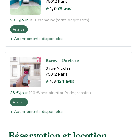
75012
Paris
4,3
(89 avis)
29 €
/jour
,
89 €/semaine
(tarifs dégressifs)
Réserver
+ Abonnements disponibles
Bercy - Paris 12
3 rue Nicolaï
75012
Paris
4,3
(124 avis)
36 €
/jour
,
100 €/semaine
(tarifs dégressifs)
Réserver
+ Abonnements disponibles
Réservation et location
Paris - Bercy - SAEMES