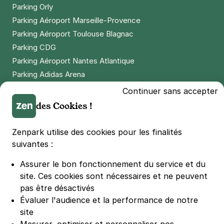
Parking Orly
Parking Aéroport Marseille-Provence
Parking Aéroport Toulouse Blagnac
Paris - Proche Hôpital Croix Saint
Simon - Studéa
Parking CDG
6 allée Vivaldi
Parking Aéroport Nantes Atlantique
75012
Paris
Parking Adidas Arena
5,0
(2 avis)
Parking Parc des Princes
Continuer sans accepter
Réserver
Parking LDLC Arena
des Cookies !
+ Abonnements disponibles
Parking Stade Pierre Mauroy
Parking Groupama Stadium
Zenpark utilise des cookies pour les finalités
Parking Vélodrome
suivantes :
Paris - Bibliothèque François-
Parking Stade de France
Mitterrand - Nationale
Assurer le bon fonctionnement du service et du
Parking Bercy
5 rue du Chef de la Ville
site.
Ces cookies sont nécessaires et ne peuvent
75013
Paris
Parking La Défense Arena
pas être désactivés
4,1
(185 avis)
Parking Les 4 temps
Évaluer l'audience et la performance de notre
2,50 €
/heure
,
23 €/jour,
65 €/semaine
(tarifs dégressifs)
Parking Nation
site
Parking Porte de Versailles
Réserver