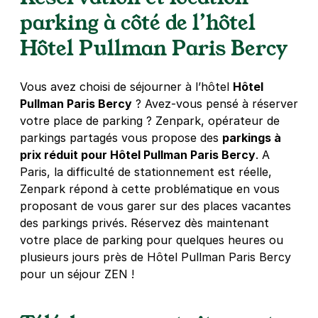
158 quai de Bercy
parking à côté de l’hôtel
75012
Paris
4,6
(1219 avis)
Hôtel Pullman Paris Bercy
4,97 €
/heure
,
44,71 €/jour,
108 €/semaine
(tarifs dégressifs)
Vous avez choisi de séjourner à l’hôtel
Hôtel
Réserver
Pullman Paris Bercy
? Avez-vous pensé à réserver
votre place de parking ? Zenpark, opérateur de
parkings partagés vous propose des
parkings à
Pont de Tolbiac - Paris 13
prix réduit pour Hôtel Pullman Paris Bercy
. A
12 rue Neuve Tolbiac
Paris, la difficulté de stationnement est réelle,
75013
Paris
Zenpark répond à cette problématique en vous
4,5
(140 avis)
proposant de vous garer sur des places vacantes
27 €
/jour
,
74 €/semaine
(tarifs dégressifs)
des parkings privés. Réservez dès maintenant
votre place de parking pour quelques heures ou
Réserver
plusieurs jours près de Hôtel Pullman Paris Bercy
+ Abonnements disponibles
pour un séjour ZEN !
Paris - Bibliothèque François