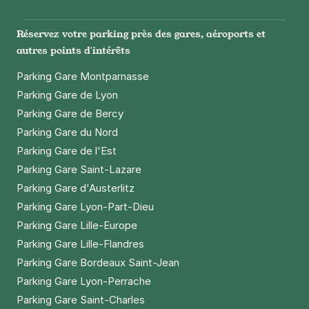
+ Abonnements disponibles
Réservez votre parking près des gares, aéroports et
autres points d'intérêts
Paris - Bibliothèque François
Mitterrand - Studéa
Parking Gare Montparnasse
57-61 rue du Dessous des Berges
Parking Gare de Lyon
75013
Paris
Parking Gare de Bercy
4,4
(6 avis)
Parking Gare du Nord
Réserver
Parking Gare de l'Est
+ Abonnements disponibles
Parking Gare Saint-Lazare
Parking Gare d'Austerlitz
Parking Gare Lyon-Part-Dieu
Paris - Bercy - quai de la Gare
Parking Gare Lille-Europe
3 rue George Balanchine
75013
Paris
Parking Gare Lille-Flandres
4,2
(361 avis)
Parking Gare Bordeaux Saint-Jean
Parking Gare Lyon-Perrache
Réserver
Parking Gare Saint-Charles
+ Abonnements disponibles