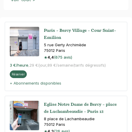
Paris - Bercy Village - Cour Saint-
Emilion
5 rue Gerty Archimède
75012
Paris
4,4
(675 avis)
3 €
/heure
,
29 €/jour,
89 €/semaine
(tarifs dégressifs)
Réserver
+ Abonnements disponibles
Eglise Notre Dame de Bercy - place
de Lachambeaudie - Paris 12
8 place de Lachambeaudie
75012
Paris
4,3
(26 avis)