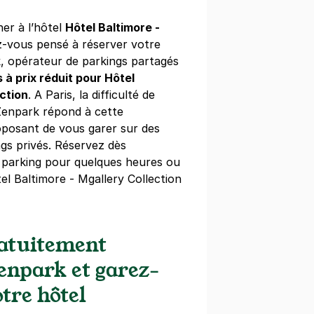
ner à l’hôtel
Hôtel Baltimore -
-vous pensé à réserver votre
k, opérateur de parkings partagés
 à prix réduit pour Hôtel
rchamp - Parc des Princes -
ection
. A Paris, la difficulté de
 Zenpark répond à cette
lancourt
posant de vous garer sur des
ne-Billancourt
gs privés. Réservez dès
 parking pour quelques heures ou
dégressifs)
el Baltimore - Mgallery Collection
ratuitement
s - Boulogne Billancourt
Zenpark et garez-
lancourt
ne-Billancourt
tre hôtel
)