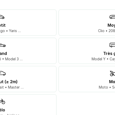
tit
Mo
go • Yaris …
Clio • 20
and
Très 
 • Model 3 …
Model Y • Ca
ut (≥ 2m)
Mo
sit • Master …
Moto • S
élo