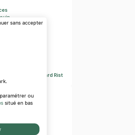
nces
ouin
nuer sans accepter
Molitor
ache
Auteuil
il
y Dunant
 Pedagogique Edouard Rist
rk.
s paramétrer ou
ls de Paris
es
situé en bas
s
 Gare De Lyon
r
 Paris West