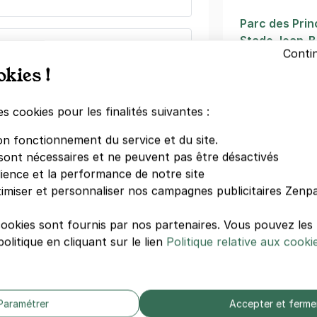
Parc des Pri
Stade Jean-B
 des Princes - Porte de Saint-Cloud
Conti
Michel-Ange-
el Ange
okies !
Exelmans
Chardon-Lag
s)
Michel-Ange-
es cookies pour les finalités suivantes :
ne
(tarifs dégressifs)
Porte d'Auteu
on fonctionnement du service et du site.
Hôpital Henr
sont nécessaires et ne peuvent pas être désactivés
Hôtel Murat
dience et la performance de notre site
Clinique Med.
imiser et personnaliser nos campagnes publicitaires Zenpa
 de Rothschild - Boulogne
cookies sont fournis par nos partenaires. Vous pouvez le
Autres hôte
olitique en cliquant sur le lien
Politique relative aux cooki
Hôtel De Pari
Menus
ne-Billancourt
Novotel Paris
)
Le A
égressifs)
Paramétrer
Accepter et ferme
Mama Shelter