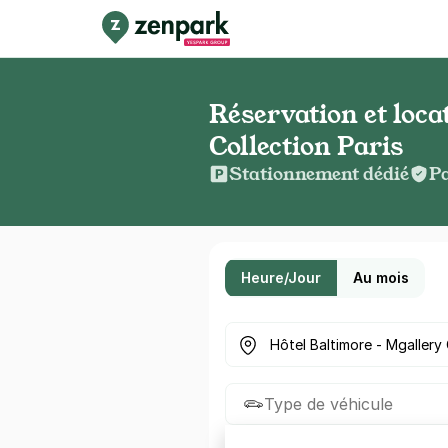
Réservation et loca
Collection Paris
Stationnement dédié
Pa
Heure/Jour
Au mois
Où cherchez-vous un parkin
Type de véhicule