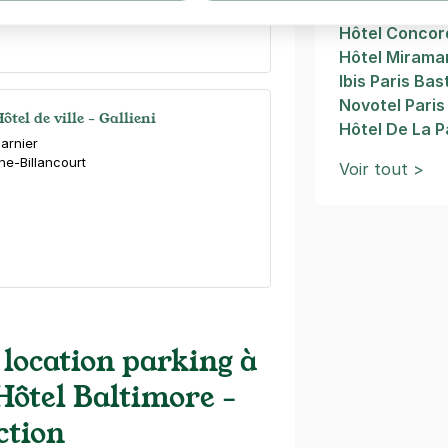
Novotel Paris
Hôtel Conco
Hôtel Mirama
Ibis Paris Bas
Novotel Paris 
ôtel de ville - Gallieni
Hôtel De La P
arnier
ne-Billancourt
Voir tout >
Porte de Saint-Cloud - Mercure
 location parking à
nfants du Paradis
ne-Billancourt
 Hôtel Baltimore -
is)
ction
ne
(tarifs dégressifs)