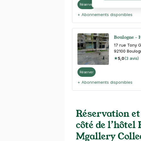
Réserver
+ Abonnements disponibles
Boulogne - H
17 rue Tony G
92100
Boulog
5,0
(3 avis)
Réserver
+ Abonnements disponibles
Boulogne - 
Réservation et
130 rue Les E
92100
Boulog
côté de l’hôtel
4,7
(1222 av
Mgallery Colle
3 €
/heure
,
30 €/jour,
90 €/semai