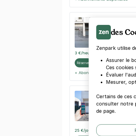
Paris - Parc
139 rue Mich
des Co
75016
Paris
4,5
(532 avi
Zenpark utilise d
3 €
/heure
,
30 €/jour,
90 €/semai
Assurer le b
Réserver
Ces cookies 
+ Abonnements disponibles
Évaluer l'au
Mesurer, opt
Parc Edmond
Certains de ces 
Billancourt
consulter notre p
24 rue des 
de page.
92100
Boulog
4,5
(25 avis
25 €
/jour
,
80 €/semaine
(tarifs d