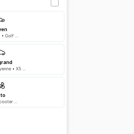
yen
8 • Golf …
grand
yenne • X5 …
to
cooter …