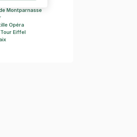
 Bercy
rde Montparnasse
r
tille Opéra
Tour Eiffel
aix