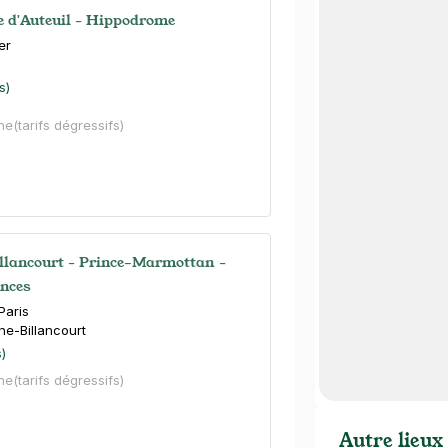
te d'Auteuil - Hippodrome
er
s)
ne
(tarifs dégressifs)
llancourt - Prince–Marmottan -
inces
Paris
ne-Billancourt
s)
ne
(tarifs dégressifs)
Autre lieux 