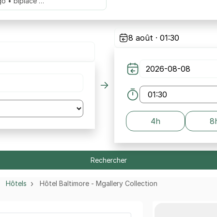
go • biplace …
8 août · 01:30
4h
8
Rechercher
Hôtels
Hôtel Baltimore - Mgallery Collection