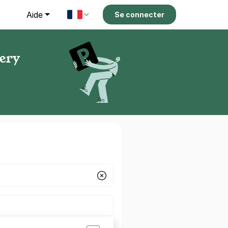
g
Aide
Se connecter
lery