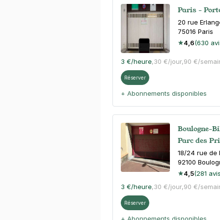
Paris - Por
20 rue Erlang
75016
Paris
4,6
(630 avi
3 €
/heure
,
30 €/jour,
90 €/semai
Réserver
+ Abonnements disponibles
Boulogne-Bi
Parc des Pr
18/24 rue de 
92100
Boulog
4,5
(281 avi
3 €
/heure
,
30 €/jour,
90 €/semai
Réserver
+ Abonnements disponibles