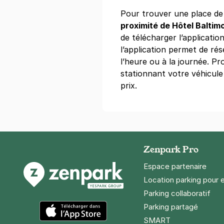
25 €
/jour
,
80 €/semaine
(tarifs d
Pour trouver une place d
Réserver
proximité de Hôtel Baltimo
de télécharger l’application
+ Abonnements disponibles
l’application permet de ré
l’heure ou à la journée. Pr
stationnant votre véhicule
Paris - Tro
prix.
29 bis rue Sai
75016
Paris
4,1
(1409 avi
4 €
/heure
,
36 €/jour,
100 €/sema
Réserver
Zenpark Pro
+ Abonnements disponibles
Espace partenaire
Location parking pour 
Parking collaboratif
Paris - Tou
Parking partagé
25 quai Jacq
75007
Paris
SMART