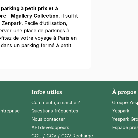
égressifs)
e
parking à petit prix et à
re - Mgallery Collection
, il suffit
 Zenpark. Facile d’utilisation,
server une place de parkings à
ofitez de votre voyage à Paris en
 dans un parking fermé à petit
cadéro - Citadines
nt-Didier
s)
ine
(tarifs dégressifs)
Infos utiles
À propos
Comment ça marche ?
Groupe Yes
entreprise
Questions fréquentes
Yespark
Nous contacter
Yespark Gro
r Eiffel - SAEMES
API développeurs
Espace pre
ues Chirac
/
/
CGU
CGV
CGV Recharge