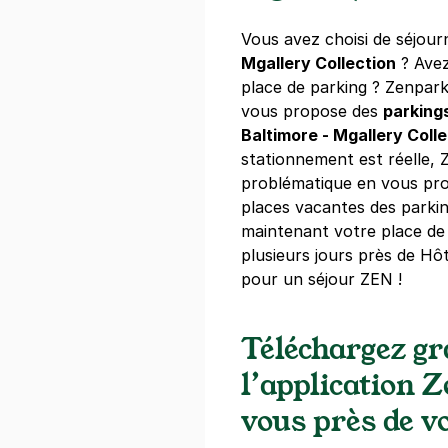
Réserver
Vous avez choisi de séjour
+ Abonnements disponibles
Mgallery Collection
? Avez
place de parking ? Zenpar
vous propose des
parkings
Hôtel Le Pa
Baltimore - Mgallery Coll
Boulogne
stationnement est réelle,
46 rue de Bil
problématique en vous pro
92100
Boulog
places vacantes des parkin
4,6
(81 avis)
maintenant votre place de
40 €
/jour
,
135 €/semaine
(tarifs 
plusieurs jours près de Hôt
pour un séjour ZEN !
Réserver
Téléchargez g
Les Passage
l’application 
99 rue de Bil
92100
Boulog
vous près de vo
4,5
(49 avis