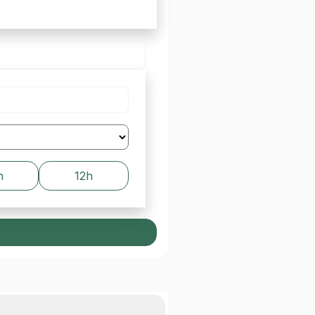
h
12h