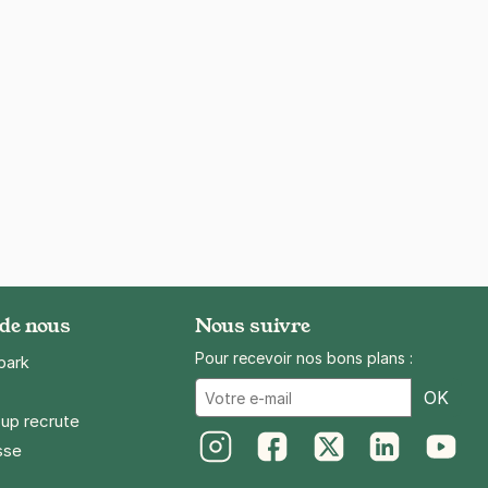
 de nous
Nous suivre
Pour recevoir nos bons plans :
park
Ema
OK
up recrute
sse
Instagram
Facebook
Twitter
LinkedIn
Youtube