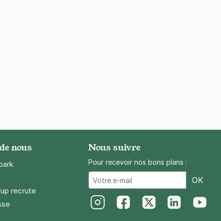
 de nous
Nous suivre
Pour recevoir nos bons plans :
park
Ema
OK
up recrute
sse
Instagram
Facebook
Twitter
LinkedIn
Youtube