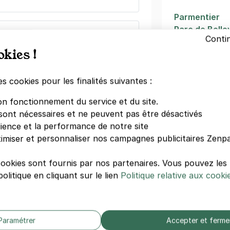
Parmentier
Parc de Bellev
e Lachaise - Ménilmontant
Conti
Oberkampf
 de Ménilmontant
okies !
Rue Saint-Ma
Chemin Vert
)
La Bellevillois
es cookies pour les finalités suivantes :
maine
(tarifs dégressifs)
Saint-Ambroi
on fonctionnement du service et du site.
La Maroquine
sont nécessaires et ne peuvent pas être désactivés
Rue des Troi
dience et la performance de notre site
Philippe Aug
imiser et personnaliser nos campagnes publicitaires Zenpa
 Paris 11
cookies sont fournis par nos partenaires. Vous pouvez le
Autres hôpi
Oberkampf
olitique en cliquant sur le lien
Politique relative aux cooki
Hôpital Bicha
)
Clinique Arag
Hôpital Laribo
égressifs)
Paramétrer
Accepter et ferme
Institut Curie