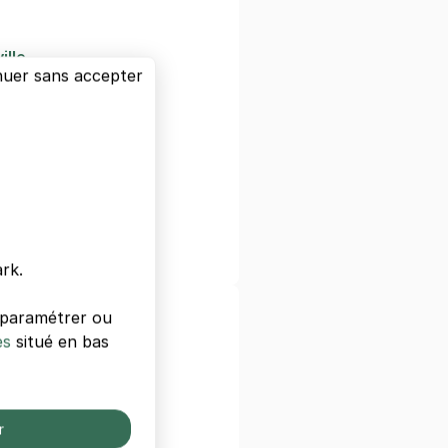
ille
nuer sans accepter
ur
e
se
rie
s Bornes
uste
rk.
s paramétrer ou
taux de Paris
es
situé en bas
t
o
isière
r