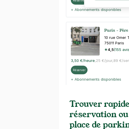
Réserver
+ Abonnements disponibles
Paris - Père
10 rue Omer 
75011
Paris
4,5
(155 avi
3,50 €
/heure
,
25 €/jour,
89 €/se
Réserver
+ Abonnements disponibles
Paris - Père
Trouver rapid
21 rue Duris
réservation ou
75020
Paris
4,6
(1345 av
place de parki