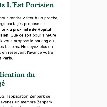
maine
(tarifs dégressifs)
e L'Est Parisien
our rendre visiter à un proche,
ings partagés propose de
 prix à proximité de Hôpital
mentier - Citadines
isien
. Que ce soit pour 1 heure
ve Popincourt
k vous propose le parking qui
os besoins. Ne soyez plus en
s)
 en réservant l’avance votre
e Paris
.
maine
(tarifs dégressifs)
lication du
gé
onnes - Belleville
OS, l’application Zenpark se
ues
 Devenez un membre Zenpark