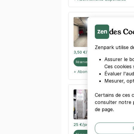
Paris - Pèr
90 boulevard
des Co
75020
Paris
4,3
(311 avis
Zenpark utilise d
3,50 €
/heure
,
25 €/jour,
89 €/se
Assurer le b
Réserver
Ces cookies 
+ Abonnements disponibles
Évaluer l'au
Mesurer, opt
Parmentier -
Certains de ces 
113 bis rue 
consulter notre p
75011
Paris
de page.
4,4
(92 avis
25 €
/jour
,
89 €/semaine
(tarifs d