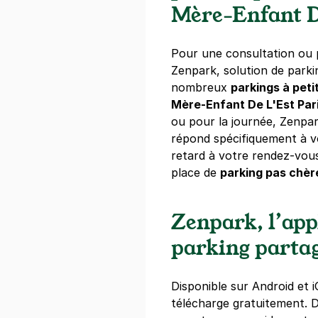
3,50 €
/heure
,
25 €/jour,
89 €/se
Mère-Enfant D
Réserver
+ Abonnements disponibles
Pour une consultation ou p
Zenpark, solution de park
nombreux
parkings à petit
Paris - Par
Mère-Enfant De L'Est Par
7 bis rue Neu
ou pour la journée, Zenpar
75011
Paris
répond spécifiquement à v
4,2
(1011 avi
retard à votre rendez-vous
place de
parking pas chèr
3,50 €
/heure
,
25 €/jour,
89 €/se
Réserver
Zenpark, l’app
+ Abonnements disponibles
parking parta
Paris - Cour
Disponible sur Android et i
9 rue Desarg
télécharge gratuitement.
75011
Paris