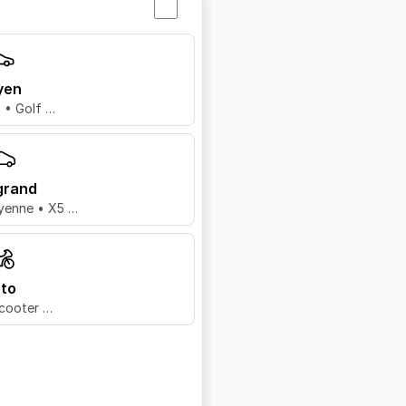
yen
8 • Golf …
grand
yenne • X5 …
to
cooter …