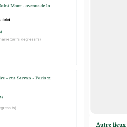
Saint Maur - avenue de la
udelet
s)
maine
(tarifs dégressifs)
re - rue Servan - Paris 11
n
s)
égressifs)
Autre lieux 