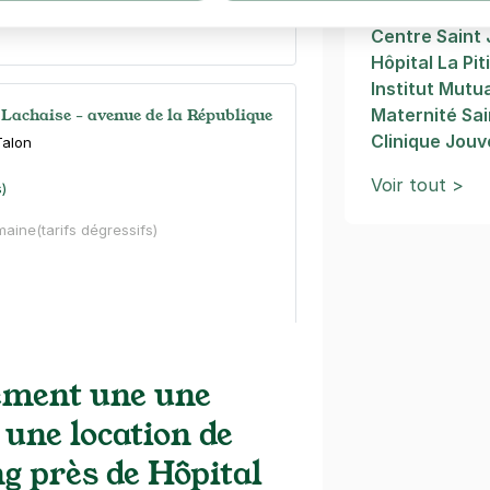
Hôpital Cochi
Centre Saint
Hôpital La Pit
Institut Mutu
 Lachaise - avenue de la République
Maternité Sai
Clinique Jou
Talon
Voir tout >
s)
maine
(tarifs dégressifs)
 Lachaise - Duris
ement une une
 une location de
is)
ng près de Hôpital