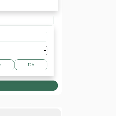
h
12h