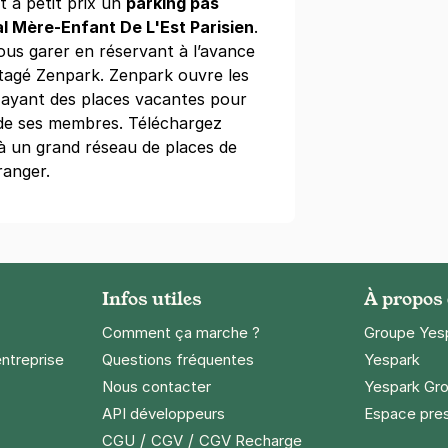
 à petit prix un
parking pas
al Mère-Enfant De L'Est Parisien
.
ous garer en réservant à l’avance
rtagé Zenpark. Zenpark ouvre les
s ayant des places vacantes pour
n de ses membres. Téléchargez
 à un grand réseau de places de
ille - Voltaire
ranger.
s
s)
ine
(tarifs dégressifs)
Infos utiles
À propos
Comment ça marche ?
Groupe Yes
entreprise
Questions fréquentes
Yespark
Nous contacter
Yespark Gro
e Lachaise - Gambetta
API développeurs
Espace pre
ambetta
/
/
CGU
CGV
CGV Recharge