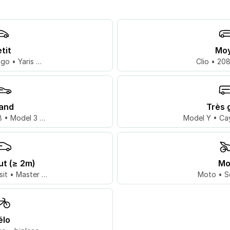
tit
Mo
go • Yaris …
Clio • 20
and
Très 
 • Model 3 …
Model Y • Ca
ut (≥ 2m)
Mo
sit • Master …
Moto • S
élo