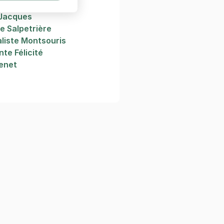
n
 Jacques
ie Salpetrière
aliste Montsouris
nte Félicité
venet