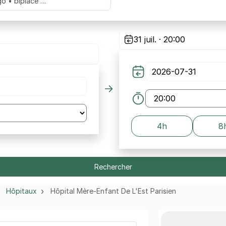
go • biplace …
31 juil. · 20:00
4h
8
Rechercher
Hôpitaux
Hôpital Mère-Enfant De L'Est Parisien