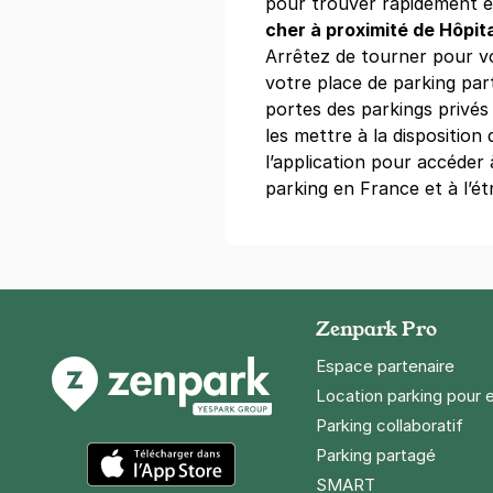
pour trouver rapidement et
3,7
(3 avis)
cher à proximité de Hôpit
Réserver
Arrêtez de tourner pour v
votre place de parking pa
+ Abonnements disponibles
portes des parkings privé
les mettre à la dispositio
l’application pour accéder
Paris - Bast
parking en France et à l’ét
3 Villa Marce
75011
Paris
4,2
(382 avi
4 €
/heure
,
32 €/jour,
100 €/sema
Réserver
Zenpark Pro
+ Abonnements disponibles
Espace partenaire
Location parking pour 
Parking collaboratif
Paris - Pèr
Parking partagé
73 avenue G
75020
Paris
SMART