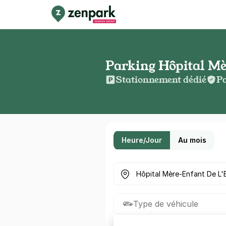
Parking Hôpital Mè
Stationnement dédié
Pa
Heure/Jour
Au mois
Où cherchez-vous un parkin
Type de véhicule