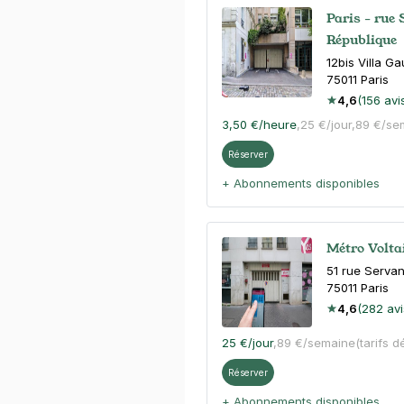
Paris - rue 
République
12bis Villa Ga
75011
Paris
4,6
(156 avi
3,50 €
/heure
,
25 €/jour,
89 €/se
Réserver
+ Abonnements disponibles
Métro Voltai
51 rue Serva
75011
Paris
4,6
(282 avi
25 €
/jour
,
89 €/semaine
(tarifs d
Réserver
+ Abonnements disponibles