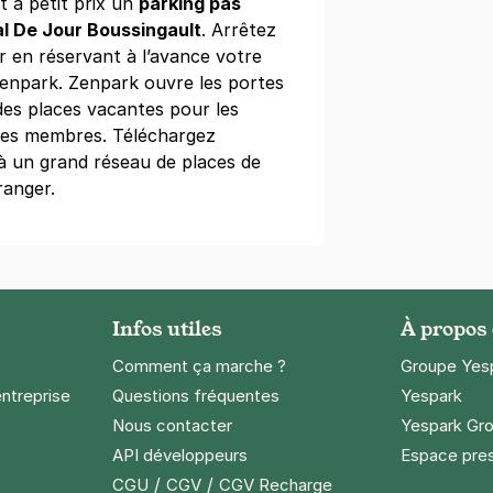
 à petit prix un
parking pas
al De Jour Boussingault
. Arrêtez
 en réservant à l’avance votre
Zenpark. Zenpark ouvre les portes
ade Charléty - SAEMES
des places vacantes pour les
rre de Coubertin
 ses membres. Téléchargez
 à un grand réseau de places de
)
ranger.
8 €/semaine
(tarifs dégressifs)
Infos utiles
À propos
te d'Orléans - Montsouris
 Jourdan
Comment ça marche ?
Groupe Yes
entreprise
Questions fréquentes
Yespark
s)
Nous contacter
Yespark Gro
maine
(tarifs dégressifs)
API développeurs
Espace pre
/
/
CGU
CGV
CGV Recharge