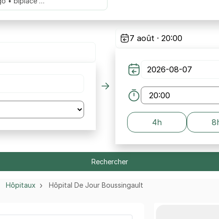
go • biplace …
7 août · 20:00
4h
8
Rechercher
Hôpitaux
Hôpital De Jour Boussingault