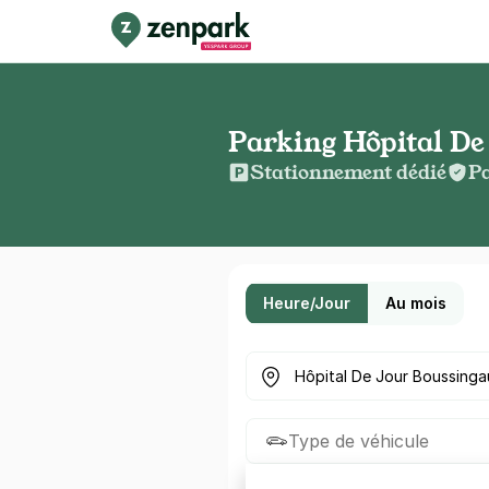
Parking Hôpital De
Stationnement dédié
Pa
Heure/Jour
Au mois
Où cherchez-vous un parkin
Type de véhicule