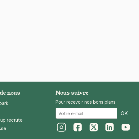
 de nous
Nous suivre
Pour recevoir nos bons plans :
park
Ema
OK
up recrute
sse
Instagram
Facebook
Twitter
LinkedIn
Youtube