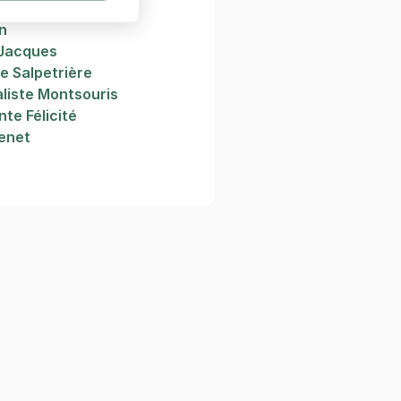
n
 Jacques
ie Salpetrière
aliste Montsouris
nte Félicité
venet