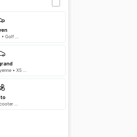
yen
8 • Golf …
grand
yenne • X5 …
to
cooter …