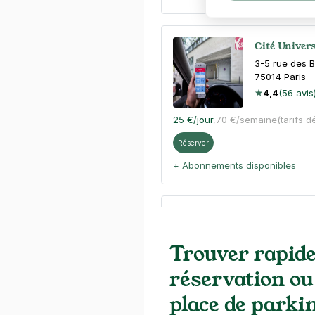
Cité Univers
3-5 rue des 
75014
Paris
4,4
(56 avis
25 €
/jour
,
70 €/semaine
(tarifs d
Réserver
+ Abonnements disponibles
Paris - Hôp
2 rue de l'Em
Trouver rapid
75014
Paris
4,7
(245 avi
réservation ou
2,50 €
/heure
,
25 €/jour,
70 €/se
place de parki
Réserver