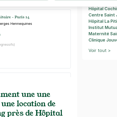
Institut Curie
Hôpital Cochi
Centre Saint
itaire - Paris 14
Hôpital La Pit
Berges Hennequines
Institut Mutu
Maternité Sai
)
Clinique Jou
égressifs)
Voir tout >
ital Sainte-Anne - Montsouris
pereur Valentinien
ement une une
s)
 une location de
maine
(tarifs dégressifs)
ng près de Hôpital