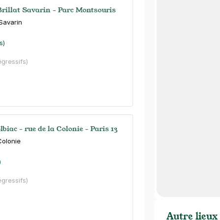
Brillat Savarin - Parc Montsouris
 Savarin
s)
égressifs)
olbiac - rue de la Colonie - Paris 13
Colonie
)
égressifs)
Autre lieux 