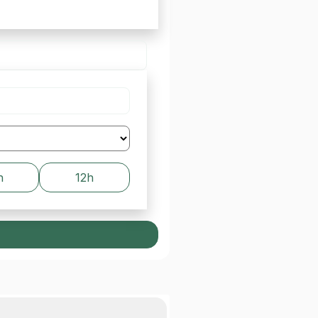
h
12h