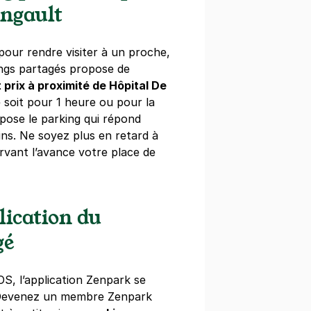
ingault
our rendre visiter à un proche,
ings partagés propose de
tsouris - Alésia
t prix à proximité de Hôpital De
ené Coty
 soit pour 1 heure ou pour la
pose le parking qui répond
ns. Ne soyez plus en retard à
rvant l’avance votre place de
lication du
ital Sainte-Anne - René Coty
gé
oussais
s)
OS, l’application Zenpark se
 Devenez un membre Zenpark