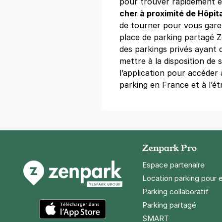
pour trouver rapidement et
+ Abonnements disponibles
cher à proximité de Hôpit
de tourner pour vous garer
place de parking partagé 
Paris - St
des parkings privés ayant 
17 avenue Pie
mettre à la disposition de
75013
Paris
l’application pour accéder
4,5
(59 avis
parking en France et à l’ét
4,10 €
/heure
,
36,94 €/jour,
125,2
Réserver
Zenpark Pro
Paris - Por
68 boulevard
Espace partenaire
75014
Paris
Location parking pour 
4,4
(425 avi
Parking collaboratif
2,50 €
/heure
,
25 €/jour,
70 €/se
Parking partagé
Réserver
SMART