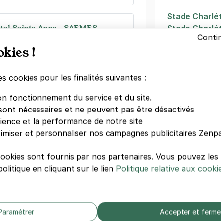
Stade Charlé
pital Sainte-Anne - SAEMES
Stade Charlé
Conti
Montsouris
 Santé
okies !
Rue de la Tom
Maison Blanc
Glacière
es cookies pour les finalités suivantes :
0 €/semaine
(tarifs dégressifs)
Théâtre des 
on fonctionnement du service et du site.
TimHôtel Plac
sont nécessaires et ne peuvent pas être désactivés
Unité Hospita
dience et la performance de notre site
Blanche
imiser et personnaliser nos campagnes publicitaires Zenpa
ris - Alésia - Paris 14
Hôtel Mercure
a Sibelle
cookies sont fournis par nos partenaires. Vous pouvez le
s)
olitique en cliquant sur le lien
Politique relative aux cooki
Autres hôpi
égressifs)
Hôpital Bicha
Clinique Arag
Paramétrer
Accepter et ferme
Hôpital Laribo