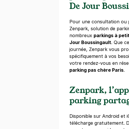
De Jour Bouss
+ Abonnements disponibles
Pour une consultation ou p
Zenpark, solution de park
Paris - Mon
nombreux
parkings à peti
47 avenue R
Jour Boussingault
75014
. Que ce
Paris
journée, Zenpark vous pro
spécifiquement à vos besoi
Réserver
votre rendez-vous en rése
parking pas chère Paris
.
+ Abonnements disponibles
Zenpark, l’app
Paris - Hôp
parking parta
19 bis rue Br
75014
Paris
4,7
(585 avi
Disponible sur Android et i
télécharge gratuitement.
Réserver