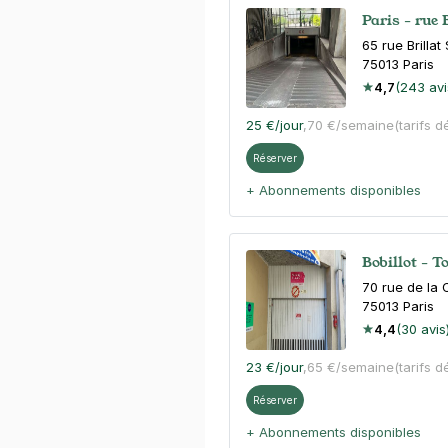
Paris - rue 
65 rue Brillat
75013
Paris
4,7
(243 avi
25 €
/jour
,
70 €/semaine
(tarifs d
Réserver
+ Abonnements disponibles
Bobillot - T
70 rue de la 
75013
Paris
4,4
(30 avis
23 €
/jour
,
65 €/semaine
(tarifs d
Réserver
+ Abonnements disponibles