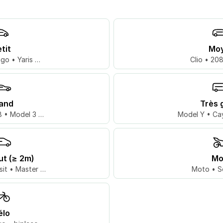
tit
Mo
go • Yaris …
Clio • 20
and
Très 
 • Model 3 …
Model Y • Ca
ut (≥ 2m)
Mo
sit • Master …
Moto • S
élo