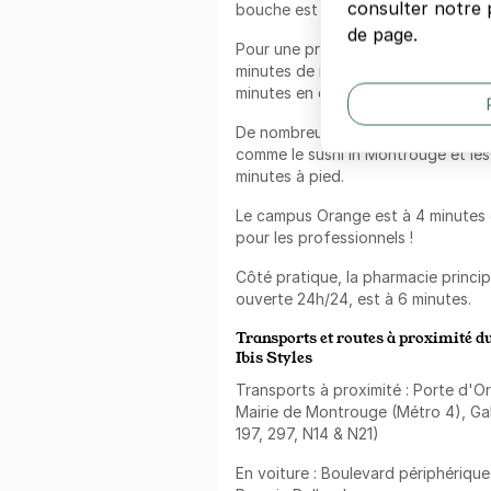
consulter notre p
bouche est à 10 minutes de march
de page.
Pour une promenade, le square du 
minutes de marche du
parking
et l
minutes en empruntant le Boulevar
De nombreux restaurants sont à p
comme le sushi In Montrouge et les
minutes à pied.
Le campus Orange est à 4 minutes
pour les professionnels !
Côté pratique, la pharmacie princip
ouverte 24h/24, est à 6 minutes.
Transports et routes à proximité d
Ibis Styles
Transports à proximité : Porte d'O
Mairie de Montrouge (Métro 4), Gabr
197, 297, N14 & N21)
En voiture : Boulevard périphérique