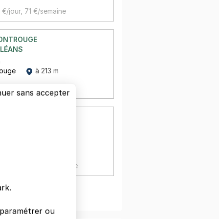
 €/jour,
71 €/semaine
MONTROUGE
RLÉANS
n
rouge
à 213 m
 €/semaine
nuer sans accepter
MONTROUGE
RLÉANS - MERCURE
ois Ory
rouge
à 218 m
,
21 €/jour,
86 €/semaine
rk.
oir plus
s paramétrer ou