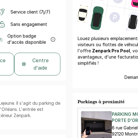
Service client (7j/7)
Sans engagement
Option badge
Louez plusieurs emplacements 
d'accès disponible
visiteurs ou flottes de véhicu
l'offre
Zenpark Pro Pool
, vo
avantageux, d'une facturati
 ce
Centre
simplifiés !
d'aide
Demand
Parkings à proximité
Lejeune. Il s'agit du parking de
'Orléans. L'entrée est
PARKING 
térieur Zenpark.
PORTE D'OR
6 rue Gabriel
92120 Mont