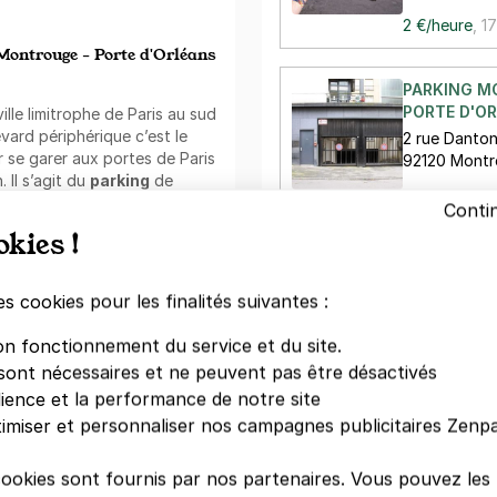
2 €/heure
,
17
Montrouge - Porte d'Orléans
PARKING 
PORTE D'O
lle limitrophe de Paris au sud
evard périphérique c’est le
2 rue Danto
 se garer aux portes de Paris
92120 Mont
 Il s’agit du
parking
de
21 €/jour
,
86
éans.
Conti
okies !
ing Porte d'Orléans - Ibis
PARKING 
PORTE D'O
s est à 6 minutes de marche
es cookies pour les finalités suivantes :
13 rue Franç
ro 4 dessert les stations
92120 Mont
 Gare de l’Est et Gare du
on fonctionnement du service et du site.
sont nécessaires et ne peuvent pas être désactivés
2,50 €/heure
dience et la performance de notre site
ou encore à Porte de
t accessible depuis la porte
imiser et personnaliser nos campagnes publicitaires Zenpa
V
cookies sont fournis par nos partenaires. Vous pouvez le
es nombreux commerces de