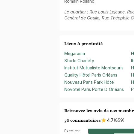
Romain Rolland
Le quartier : Rue Louis Lejeune, R
Général de Gaulle, Rue Théophile Ga
Lieux à proximité
Megarama
H
Stade Charléty
I
Institut Mutualiste Montsouris
H
Quality Hôtel Paris Orléans
H
Nouveau Paris Park Hôtel
H
Novotel Paris Porte D'Orléans
F
Retrouvez les avis de nos membr
70 commentaires
4.7
(859)
Excellent