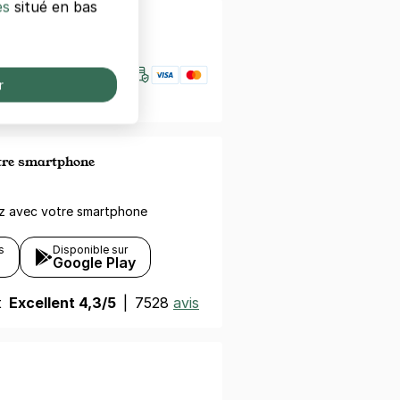
es
situé en bas
nfiance
r
otre smartphone
ez avec votre smartphone
s
Disponible sur
Google Play
t
Excellent 4,3/5
|
7528
avis