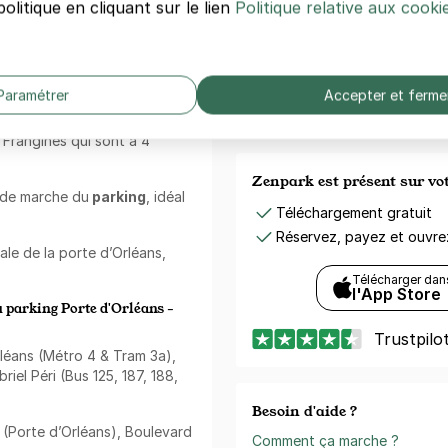
olitique en cliquant sur le lien
Politique relative aux cooki
e du
parking
.
Votre paiement en toute co
Serment de Koufra est à 5
Paiement sécurisé
e grand parc Montsouris à 17
Sans frais de réservation
d Romain Rolland.
Paramétrer
Accepter et ferme
Annulation gratuite
(Sous conditions)
roximité de ce
parking
 Frangines qui sont à 4
Zenpark est présent sur v
 de marche du
parking
, idéal
Téléchargement gratuit
Réservez, payez et ouvr
ale de la porte d’Orléans,
Télécharger dan
l'App Store
u parking Porte d'Orléans -
Trustpilo
rléans (Métro 4 & Tram 3a),
iel Péri (Bus 125, 187, 188,
Besoin d'aide ?
 (Porte d’Orléans), Boulevard
Comment ça marche ?