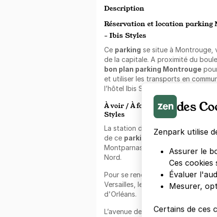
Description
Réservation et location parking 
- Ibis Styles
Ce
parking
se situe à Montrouge, vi
de la capitale. A proximité du boul
bon plan parking Montrouge
pour
et utiliser les transports en commun.
l’hôtel Ibis Styles Paris Porte d’Orl
des Co
À voir / À faire à proximité du park
Styles
La station de métro Porte d’Orléan
Zenpark utilise d
de ce
parking Montrouge
. Le mét
Montparnasse-Bienvenüe, Châtelet,
Assurer le b
Nord.
Ces cookies 
Évaluer l'au
Pour se rendre au Stade Charléty 
Versailles, le tram 3a est égalemen
Mesurer, opt
d'Orléans.
Certains de ces 
L’avenue de la République avec s