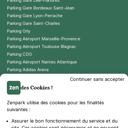
Parking Gare Lille-Flandres
Parking Gare Bordeaux Saint-Jean
Parking Gare Lyon-Perrache
Parking Gare Saint-Charles
Parking Orly
Parking Aéroport Marseille-Provence
Parking Aéroport Toulouse Blagnac
Parking CDG
Parking Aéroport Nantes Atlantique
Parking Adidas Arena
Parking Parc des Princes
Continuer sans accepter
Parking LDLC Arena
des Cookies !
Parking Stade Pierre Mauroy
Parking Groupama Stadium
Zenpark utilise des cookies pour les finalités
Parking Vélodrome
suivantes :
Parking Stade de France
Assurer le bon fonctionnement du service et du
Parking Bercy
site.
Ces cookies sont nécessaires et ne peuvent