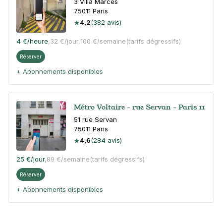
3 Villa Marces
75011
Paris
4,2
(382 avis)
4 €
/heure
,
32 €/jour,
100 €/semaine
(tarifs dégressifs)
Réserver
+ Abonnements disponibles
Métro Voltaire - rue Servan - Paris 11
51 rue Servan
75011
Paris
4,6
(284 avis)
25 €
/jour
,
89 €/semaine
(tarifs dégressifs)
Réserver
+ Abonnements disponibles