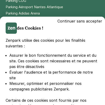
Parking CDG
Parking Aéroport Nantes Atlantique
Parking Adidas Arena
Parking Parc des Princes
Continuer sans accepter
Parking LDLC Arena
des Cookies !
Parking Stade Pierre Mauroy
Parking Groupama Stadium
Zenpark utilise des cookies pour les finalités
Parking Vélodrome
suivantes :
Parking Stade de France
Assurer le bon fonctionnement du service et du
Parking Bercy
site.
Ces cookies sont nécessaires et ne peuvent
Parking La Défense Arena
pas être désactivés
Parking Les 4 temps
Évaluer l'audience et la performance de notre
Parking Nation
site
Parking Porte de Versailles
Mesurer, optimiser et personnaliser nos
campagnes publicitaires Zenpark.
Parking Lille Grand Palais
Parking Euralille
Certains de ces cookies sont fournis par nos
Parking Casino Barrière Lille