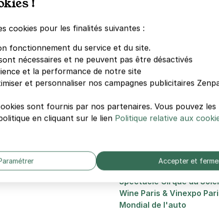
okies !
es cookies pour les finalités suivantes :
 stationnement
avant votre soirée.
on fonctionnement du service et du site.
sont nécessaires et ne peuvent pas être désactivés
dience et la performance de notre site
Autres événements de
imiser et personnaliser nos campagnes publicitaires Zenpa
Foire de Paris
cookies sont fournis par nos partenaires. Vous pouvez le
Salon International de l'A
olitique en cliquant sur le lien
Politique relative aux cooki
Retromobile
Foire du trône
Spectacle Paris Games 
Paris Games Week
Paramétrer
Accepter et ferme
Salon du Bourget
Spectacle Cirque du Solei
Wine Paris & Vinexpo Pari
Mondial de l'auto