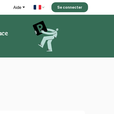
g
Aide
Se connecter
ace