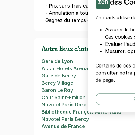
des Co
- Prix sans frais cachés
- Annulation à tout moment
Zenpark utilise d
Gagnez du temps en
réservant votre
Assurer le b
Ces cookies 
Évaluer l'au
Autre lieux d'intérêts à Paris
Mesurer, opt
Gare de Lyon
Certains de ces 
AccorHotels Arena (Bercy Arena)
consulter notre p
Gare de Bercy
de page.
Bercy Village
Baron Le Roy
Cour Saint-Émilion
Novotel Paris Gare De Lyon
Bibliothèque François Mitterrand
Novotel Paris Bercy
Avenue de France