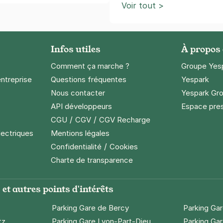
Voir tout >
Infos utiles
À propos
Comment ça marche ?
Groupe Yes
entreprise
Questions fréquentes
Yespark
Nous contacter
Yespark Gro
API développeurs
Espace pre
/
/
CGU
CGV
CGV Recharge
lectriques
Mentions légales
/
Confidentialité
Cookies
Charte de transparence
et autres points d'intérêts
Parking Gare de Bercy
Parking Ga
tz
Parking Gare Lyon-Part-Dieu
Parking Gar