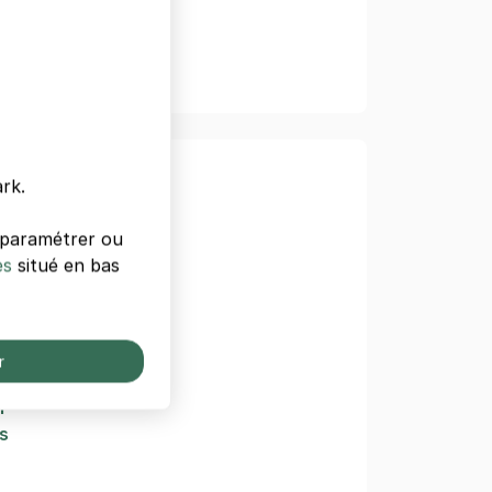
 Paris
rk.
s paramétrer ou
griculture
es
situé en bas
Week
r
l
s