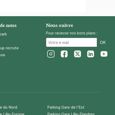
 de nous
Nous suivre
Pour recevoir nos bons plans :
park
Ema
OK
up recrute
sse
Instagram
Facebook
Twitter
LinkedIn
Youtube
re du Nord
Parking Gare de l'Est
e Lille-Europe
Parking Gare Lille-Flandres