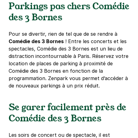
Parkings pas chers Comédie
75011
Paris
4,2
(1012 avis)
des 3 Bornes
3,50 €
/heure
,
25 €/jour,
89 €/semaine
(tarifs dégressifs)
Pour se divertir, rien de tel que de se rendre à
Réserver
Comédie des 3 Bornes
! Entre les concerts et les
+ Abonnements disponibles
spectacles, Comédie des 3 Bornes est un lieu de
distraction incontournable à Paris. Réservez votre
location de places de parking à proximité de
Paris - rue Saint Maur - avenue de la
Comédie des 3 Bornes en fonction de la
République
programmation. Zenpark vous permet d’accéder à
12bis Villa Gaudelet
de nouveaux parkings à un prix réduit.
75011
Paris
4,6
(156 avis)
3,50 €
/heure
,
25 €/jour,
89 €/semaine
(tarifs dégressifs)
Se garer facilement près de
Réserver
Comédie des 3 Bornes
+ Abonnements disponibles
Les soirs de concert ou de spectacle, il est