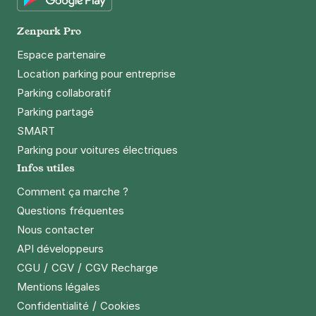
Google Play
Zenpark Pro
Paris - Père Lachaise -
Ménilmontant
Espace partenaire
90 boulevard de Ménilmontant
Location parking pour entreprise
75020
Paris
Parking collaboratif
4,3
(312 avis)
Parking partagé
3,50 €
/heure
,
25 €/jour,
89 €/semaine
(tarifs dégressifs)
SMART
Réserver
Parking pour voitures électriques
+ Abonnements disponibles
Infos utiles
Comment ça marche ?
Paris - Père Lachaise - avenue de la
Questions fréquentes
République
Nous contacter
10 rue Omer Talon
API développeurs
75011
Paris
/
/
CGU
CGV
CGV Recharge
4,5
(158 avis)
Mentions légales
3,50 €
/heure
,
25 €/jour,
89 €/semaine
(tarifs dégressifs)
/
Confidentialité
Cookies
Réserver