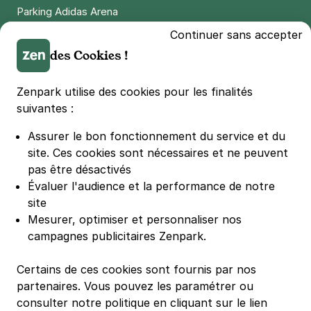
4 €
/heure
,
32 €/jour,
100 €/semaine
(tarifs dégressifs)
Parking Adidas Arena
Réserver
Parking Parc des Princes
Continuer sans accepter
Parking LDLC Arena
+ Abonnements disponibles
des Cookies !
Parking Stade Pierre Mauroy
Parking Groupama Stadium
Zenpark utilise des cookies pour les finalités
Paris - Bastille - Roquette Intérieur
Parking Vélodrome
suivantes :
33 rue de la Roquette
Parking Stade de France
75011
Paris
Assurer le bon fonctionnement du service et du
Parking Bercy
4,2
(727 avis)
site.
Ces cookies sont nécessaires et ne peuvent
Parking La Défense Arena
pas être désactivés
4 €
/heure
,
32 €/jour,
100 €/semaine
(tarifs dégressifs)
Parking Les 4 temps
Évaluer l'audience et la performance de notre
Réserver
Parking Nation
site
+ Abonnements disponibles
Parking Porte de Versailles
Mesurer, optimiser et personnaliser nos
campagnes publicitaires Zenpark.
Parking Lille Grand Palais
Parking Euralille
Certains de ces cookies sont fournis par nos
Parking Casino Barrière Lille
partenaires. Vous pouvez les paramétrer ou
consulter notre politique en cliquant sur le lien