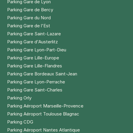
Parking Gare de Lyon
Réserver
Parking Gare de Bercy
+ Abonnements disponibles
Parking Gare du Nord
Parking Gare de l'Est
Parking Gare Saint-Lazare
Paris - Buttes-Chaumont - Mairie du
Parking Gare d'Austerlitz
19e
Parking Gare Lyon-Part-Dieu
76 avenue Secrétan
Parking Gare Lille-Europe
75019
Paris
4,7
(347 avis)
Parking Gare Lille-Flandres
4,50 €
/heure
,
37 €/jour,
165 €/semaine
(tarifs dégressifs)
Parking Gare Bordeaux Saint-Jean
Parking Gare Lyon-Perrache
Réserver
Parking Gare Saint-Charles
Parking Orly
Paris - Bastille - Roquette Extérieur
Parking Aéroport Marseille-Provence
33 rue de la Roquette
Parking Aéroport Toulouse Blagnac
75011
Paris
Parking CDG
4,5
(152 avis)
Parking Aéroport Nantes Atlantique