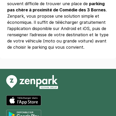
Paris - Hôpital Saint-Louis -
souvent difficile de trouver une place de
parking
SAEMES
pas chère à proximité de Comédie des 3 Bornes
.
Zenpark, vous propose une solution simple et
1 avenue Claude Vellefaux
75010
Paris
économique. Il suffit de télécharger gratuitement
4,6
(323 avis)
l’application disponible sur Android et iOS, puis de
4,59 €
/heure
,
24,86 €/jour,
108,64 €/semaine
renseigner l’adresse de votre destination et le type
(tarifs dégressifs)
de votre véhicule (moto ou grande voiture) avant
de choisir le parking qui vous convient.
Réserver
Paris - Buttes-Chaumont - Belleville
19 rue Rebeval
75019
Paris
4,2
(486 avis)
2,50 €
/heure
,
21 €/jour,
65 €/semaine
(tarifs dégressifs)
Réserver
App Store
+ Abonnements disponibles