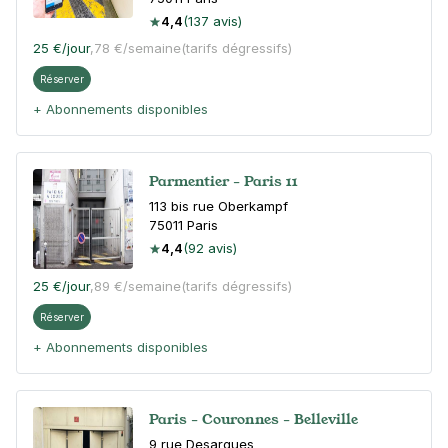
4,4
(137 avis)
25 €
/jour
,
78 €/semaine
(tarifs dégressifs)
Réserver
+ Abonnements disponibles
Parmentier - Paris 11
113 bis rue Oberkampf
75011
Paris
4,4
(92 avis)
25 €
/jour
,
89 €/semaine
(tarifs dégressifs)
Réserver
+ Abonnements disponibles
Paris - Couronnes - Belleville
9 rue Desargues