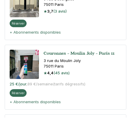
75011
Paris
3,7
(3 avis)
Réserver
+ Abonnements disponibles
Couronnes - Moulin Joly - Paris 11
3 rue du Moulin Joly
75011
Paris
4,4
(45 avis)
25 €
/jour
,
89 €/semaine
(tarifs dégressifs)
Réserver
+ Abonnements disponibles
Paris - Parmentier - Citadines
7 bis rue Neuve Popincourt