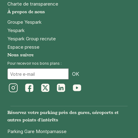
Charte de transparence
+ Abonnements disponibles
À propos de nous
Groupe Yespark
Yespark
Paris - Père Lachaise - Duris
Yespark Group recrute
21 rue Duris
75020
Paris
Espace presse
4,6
(1346 avis)
Nous suivre
3,50 €
/heure
,
25 €/jour,
89 €/semaine
(tarifs dégressifs)
Pour recevoir nos bons plans :
Email
Réserver
OK
+ Abonnements disponibles
Instagram
Facebook
Twitter
LinkedIn
Youtube
Paris - Bastille - Voltaire
3 Villa Marces
Réservez votre parking près des gares, aéroports et
75011
Paris
autres points d'intérêts
4,2
(382 avis)
Parking Gare Montparnasse
4 €
/heure
,
32 €/jour,
100 €/semaine
(tarifs dégressifs)