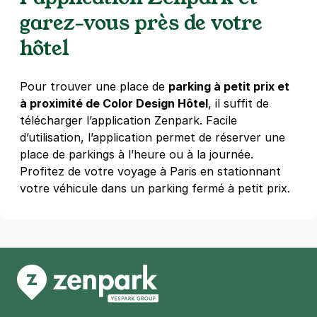
11 rue Montgallet
garez-vous près de votre
75012
Paris
4,3
(655 avis)
hôtel
2,50 €
/heure
,
27 €/jour,
81 €/semaine
(tarifs dégressifs)
Pour trouver une place de
parking à petit prix et
Réserver
à proximité de Color Design Hôtel
, il suffit de
+ Abonnements disponibles
télécharger l’application Zenpark. Facile
d’utilisation, l’application permet de réserver une
place de parkings à l’heure ou à la journée.
Paris - Bastille - Roquette Intérieur
Profitez de votre voyage à Paris en stationnant
33 rue de la Roquette
votre véhicule dans un parking fermé à petit prix.
75011
Paris
4,2
(728 avis)
4 €
/heure
,
32 €/jour,
100 €/semaine
(tarifs dégressifs)
Réserver
+ Abonnements disponibles