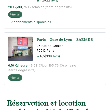
4,3
(22 avis)
28 €
/jour
,
75 €/semaine
(tarifs dégressifs)
Réserver
+ Abonnements disponibles
Paris - Gare de Lyon - SAEMES
26 rue de Chalon
75012
Paris
4,5
(339 avis)
6,16 €
/heure
,
49,28 €/jour,
165,76 €/semaine
(tarifs dégressifs)
Réserver
Paris - Bastille - Thiéré
Réservation et location
15 passage Thiéré
75011
Paris