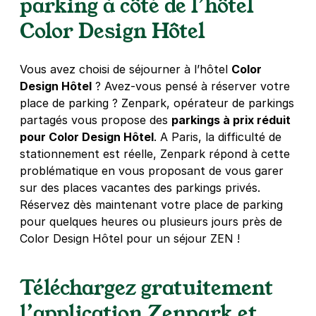
parking à côté de l’hôtel
4,0
(259 avis)
Color Design Hôtel
4 €
/heure
,
32 €/jour,
100 €/semaine
(tarifs dégressifs)
Réserver
Vous avez choisi de séjourner à l’hôtel
Color
+ Abonnements disponibles
Design Hôtel
? Avez-vous pensé à réserver votre
place de parking ? Zenpark, opérateur de parkings
partagés vous propose des
parkings à prix réduit
Paris - Mairie du 12e - Jardin de
pour Color Design Hôtel
. A Paris, la difficulté de
Reuilly
stationnement est réelle, Zenpark répond à cette
183 rue de Charenton
problématique en vous proposant de vous garer
75012
Paris
sur des places vacantes des parkings privés.
4,4
(399 avis)
Réservez dès maintenant votre place de parking
2,50 €
/heure
,
27 €/jour,
81 €/semaine
(tarifs dégressifs)
pour quelques heures ou plusieurs jours près de
Réserver
Color Design Hôtel pour un séjour ZEN !
+ Abonnements disponibles
Téléchargez gratuitement
Paris - Montgallet - Daumesnil
l’application Zenpark et