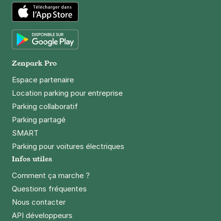
Paris - Montgallet - Mairie du 12e
37 rue Jacques Hillairet
App Store
75012
Paris
4,0
(187 avis)
Google Play
2,50 €
/heure
,
27 €/jour,
81 €/semaine
(tarifs dégressifs)
Zenpark Pro
Réserver
Espace partenaire
+ Abonnements disponibles
Location parking pour entreprise
Parking collaboratif
Parking partagé
Paris - Bastille - Roquette Extérieur
SMART
33 rue de la Roquette
75011
Paris
Parking pour voitures électriques
4,5
(152 avis)
Infos utiles
Comment ça marche ?
4 €
/heure
,
32 €/jour,
100 €/semaine
(tarifs dégressifs)
Questions fréquentes
Réserver
Nous contacter
+ Abonnements disponibles
API développeurs