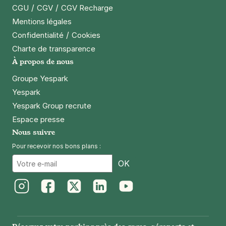
/
/
CGU
CGV
CGV Recharge
Paris - Nation - Montgallet
Mentions légales
45 bis rue Sergent Bauchat
/
Confidentialité
Cookies
75012
Paris
Charte de transparence
4,4
(969 avis)
À propos de nous
3 €
/heure
,
27 €/jour,
74 €/semaine
(tarifs dégressifs)
Groupe Yespark
Réserver
Yespark
+ Abonnements disponibles
Yespark Group recrute
Espace presse
Nous suivre
Paris - Bastille - boulevard Bourdon
Pour recevoir nos bons plans :
23 ter boulevard Bourdon
Email
75004
Paris
OK
4,3
(246 avis)
4 €
/heure
,
32 €/jour,
100 €/semaine
(tarifs dégressifs)
Instagram
Facebook
Twitter
LinkedIn
Youtube
Réserver