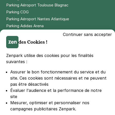
Parking Aéroport Toulouse Blagnac
Parking CDG
Paris - Gare de Bercy - AccorHotels
Parking Aéroport Nantes Atlantique
Arena
Parking Adidas Arena
9 rue Corbineau
Parking Parc des Princes
Continuer sans accepter
75012
Paris
Parking LDLC Arena
des Cookies !
4,3
(1050 avis)
Parking Stade Pierre Mauroy
3 €
/heure
,
29 €/jour,
89 €/semaine
(tarifs dégressifs)
Parking Groupama Stadium
Zenpark utilise des cookies pour les finalités
Réserver
Parking Vélodrome
suivantes :
+ Abonnements disponibles
Parking Stade de France
Assurer le bon fonctionnement du service et du
Parking Bercy
site.
Ces cookies sont nécessaires et ne peuvent
Parking La Défense Arena
Paris - Proche Hôpital Croix Saint
pas être désactivés
Simon - Studéa
Parking Les 4 temps
Évaluer l'audience et la performance de notre
6 allée Vivaldi
Parking Nation
site
75012
Paris
Parking Porte de Versailles
Mesurer, optimiser et personnaliser nos
5,0
(2 avis)
campagnes publicitaires Zenpark.
Parking Lille Grand Palais
Réserver