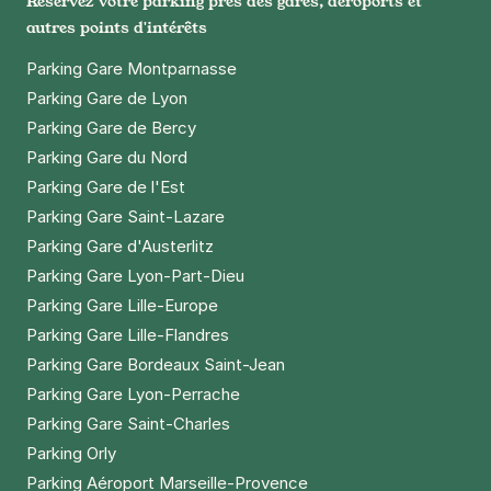
Réservez votre parking près des gares, aéroports et
autres points d'intérêts
Paris - Bercy Arena - Gare de Bercy
Parking Gare Montparnasse
8 rue Jorge Semprùn
75012
Paris
Parking Gare de Lyon
4,5
(558 avis)
Parking Gare de Bercy
Parking Gare du Nord
3 €
/heure
,
29 €/jour,
89 €/semaine
(tarifs dégressifs)
Parking Gare de l'Est
Réserver
Parking Gare Saint-Lazare
+ Abonnements disponibles
Parking Gare d'Austerlitz
Parking Gare Lyon-Part-Dieu
Paris - Bastille - Voltaire
Parking Gare Lille-Europe
3 Villa Marces
Parking Gare Lille-Flandres
75011
Paris
Parking Gare Bordeaux Saint-Jean
4,2
(382 avis)
Parking Gare Lyon-Perrache
4 €
/heure
,
32 €/jour,
100 €/semaine
(tarifs dégressifs)
Parking Gare Saint-Charles
Parking Orly
Réserver
Parking Aéroport Marseille-Provence
+ Abonnements disponibles