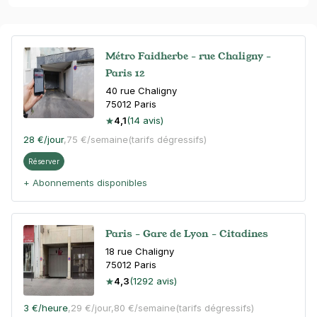
Métro Faidherbe - rue Chaligny -
Paris 12
40 rue Chaligny
75012
Paris
4,1
(14 avis)
28 €
/jour
,
75 €/semaine
(tarifs dégressifs)
Réserver
+ Abonnements disponibles
Paris - Gare de Lyon - Citadines
18 rue Chaligny
75012
Paris
4,3
(1292 avis)
3 €
/heure
,
29 €/jour,
80 €/semaine
(tarifs dégressifs)