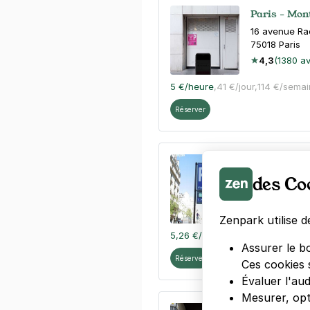
Paris - Mon
16 avenue Ra
75018
Paris
4,3
(1380 av
5 €
/heure
,
41 €/jour,
114 €/sema
Réserver
Paris - Bat
des Co
20 rue des Ba
75017
Paris
4,5
(184 avi
Zenpark utilise d
5,26 €
/heure
,
47,38 €/jour,
142,
Assurer le b
Réserver
Ces cookies 
Évaluer l'au
Mesurer, opt