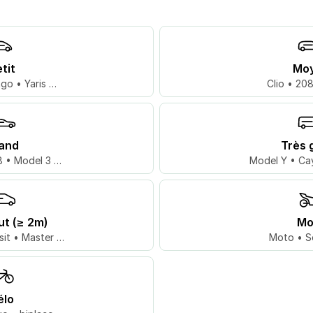
tit
Mo
go • Yaris …
Clio • 20
and
Très 
 • Model 3 …
Model Y • Ca
ut (≥ 2m)
Mo
sit • Master …
Moto • S
élo