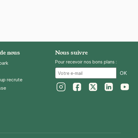
 de nous
Nous suivre
Pour recevoir nos bons plans :
park
Ema
OK
up recrute
sse
Instagram
Facebook
Twitter
LinkedIn
Youtube