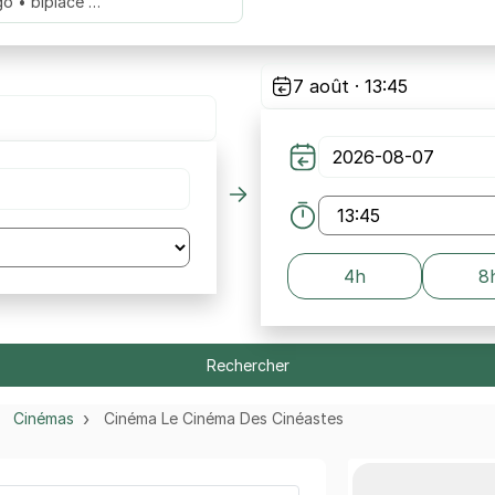
go • biplace …
7 août · 13:45
4h
8
Rechercher
Cinémas
Cinéma Le Cinéma Des Cinéastes