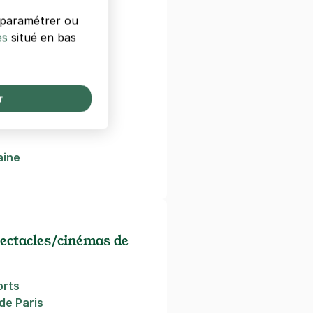
s paramétrer ou
s
es
situé en bas
azare
is
r
aine
ectacles/cinémas de
orts
de Paris