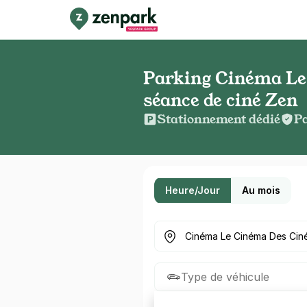
Parking Cinéma Le 
séance de ciné Zen
Stationnement dédié
Pa
Heure/Jour
Au mois
Où cherchez-vous un parkin
Type de véhicule