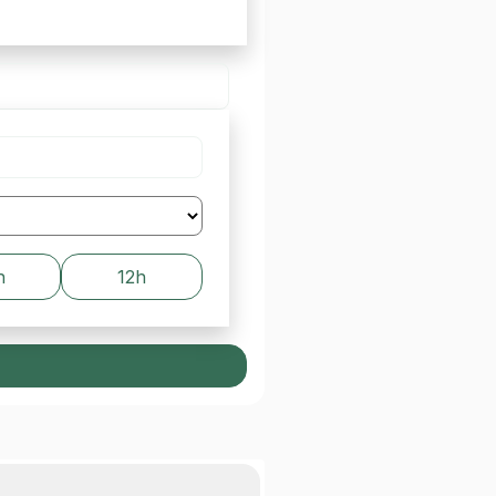
h
12h