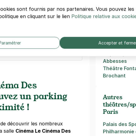
rche - Paris 18
 St Ouen
cookies sont fournis par nos partenaires. Vous pouvez le
Saint-George
olitique en cliquant sur le lien
Politique relative aux cooki
Gare Saint-L
Moulin Rouge
Casino de Par
dégressifs)
Liège
Paramétrer
Accepter et ferme
Blanche
Guy Môquet
Abbesses
Théâtre Font
Brochant
néma Des
ouvez un parking
Autres
théâtres/sp
ximité !
Paris
s de découvrir les nombreux
Palais des Sp
a salle
Cinéma Le Cinéma Des
Philharmonie 