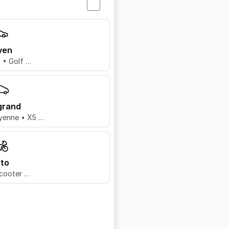
yen
8 • Golf …
grand
yenne • X5 …
to
cooter …