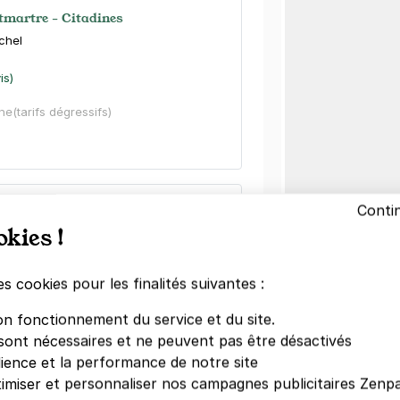
tmartre - Citadines
chel
is)
ine
(tarifs dégressifs)
ignolles - SAEMES
Conti
okies !
tignolles
s)
es cookies pour les finalités suivantes :
24 €/semaine
(tarifs dégressifs)
on fonctionnement du service et du site.
sont nécessaires et ne peuvent pas être désactivés
dience et la performance de notre site
imiser et personnaliser nos campagnes publicitaires Zenpa
Autre lieux 