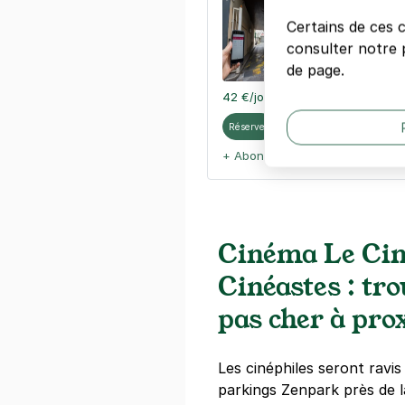
Métro la Fou
20 avenue de
Certains de ces 
75018
Paris
consulter notre p
4,2
(11 avis)
de page.
42 €
/jour
,
114 €/semaine
(tarifs 
Réserver
+ Abonnements disponibles
Cinéma Le Ci
Cinéastes : tr
pas cher à pro
Les cinéphiles seront ravi
parkings Zenpark près de l