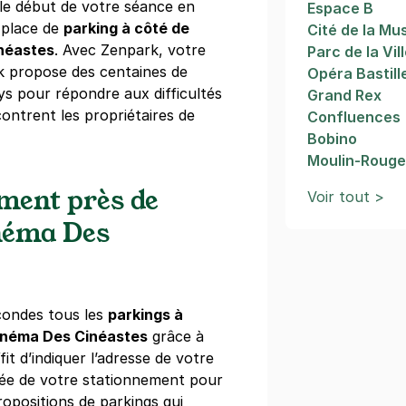
 le début de votre séance en
Espace B
 place de
parking à côté de
Cité de la Mu
néastes
. Avec Zenpark, votre
Parc de la Vil
k propose des centaines de
Opéra Bastill
ys pour répondre aux difficultés
Grand Rex
ontrent les propriétaires de
Confluences
Bobino
Moulin-Roug
ement près de
Voir tout >
néma Des
condes tous les
parkings à
inéma Des Cinéastes
grâce à
ffit d’indiquer l’adresse de votre
urée de votre stationnement pour
ropositions de parkings qui