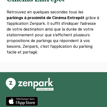
Montparnasse - Paris 14
34 rue du Texel
Retrouvez en quelques secondes tous les
75014
Paris
parkings à proximité de Cinéma Entrepôt
grâce à
4,4
(144 avis)
l’application Zenpark. Il suffit d’indiquer l’adresse
29 €
/jour
,
76 €/semaine
(tarifs dégressifs)
de votre destination ainsi que la durée de votre
Réserver
stationnement pour que s’affichent plusieurs
+ Abonnements disponibles
propositions de parkings qui répondent à vos
besoins. Zenpark, c’est l’application du parking
facile et partagé.
Paris - Pernety - Mairie du 14e
20 rue de l'Eure
75014
Paris
3,9
(786 avis)
3 €
/heure
,
23 €/jour,
74 €/semaine
(tarifs dégressifs)
Réserver
+ Abonnements disponibles