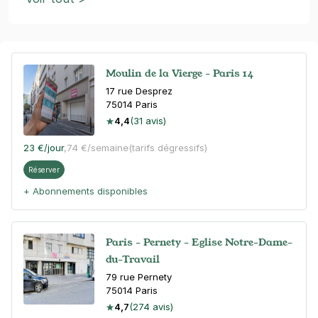
Moulin de la Vierge - Paris 14
17 rue Desprez
75014
Paris
4,4
(31 avis)
23 €
/jour
,
74 €/semaine
(tarifs dégressifs)
Réserver
+ Abonnements disponibles
Paris - Pernety - Eglise Notre-Dame-
du-Travail
79 rue Pernety
75014
Paris
4,7
(274 avis)