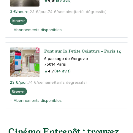
4,5
(189 avis)
3 €
/heure
,
23 €/jour,
74 €/semaine
(tarifs dégressifs)
Réserver
+ Abonnements disponibles
Pont sur la Petite Ceinture - Paris 14
6 passage de Gergovie
75014
Paris
4,7
(44 avis)
23 €
/jour
,
74 €/semaine
(tarifs dégressifs)
Réserver
+ Abonnements disponibles
Paris - Montparnasse - Château
Cinéma Entrepôt : trouvez
115 rue du Château