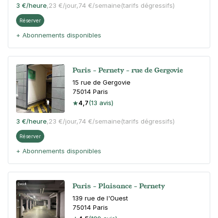
3 €
/heure
,
23 €/jour,
74 €/semaine
(tarifs dégressifs)
Réserver
+ Abonnements disponibles
Paris - Pernety - rue de Gergovie
15 rue de Gergovie
75014
Paris
4,7
(13 avis)
3 €
/heure
,
23 €/jour,
74 €/semaine
(tarifs dégressifs)
Réserver
+ Abonnements disponibles
Paris - Plaisance - Pernety
139 rue de l'Ouest
75014
Paris