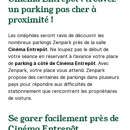
75014
Paris
un parking pas cher à
4,5
(434 avis)
proximité !
4 €
/heure
,
29 €/jour,
76 €/semaine
(tarifs dégressifs)
Réserver
Les cinéphiles seront ravis de découvrir les
+ Abonnements disponibles
nombreux parkings Zenpark près de la salle
Cinéma Entrepôt
. Ne loupez pas le début de
votre séance en réservant à l’avance votre place
Paris - Pernety - SAEMES
de
parking à côté de Cinéma Entrepôt
. Avec
2 rue Didot
Zenpark, votre place vous attend. Zenpark
75014
Paris
propose des centaines de parkings dans plusieurs
4,6
(781 avis)
pays pour répondre aux difficultés de
3,92 €
/heure
,
42,56 €/jour,
103,04 €/semaine
stationnement que rencontrent les propriétaires
(tarifs dégressifs)
de voiture.
Réserver
Se garer facilement près de
Gare Montparnasse - Cimetière du
Cinéma Entrepôt