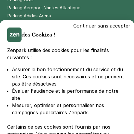
Parking Aéroport Nantes Atlantique
Parking Adidas Arena
Parking Parc des Princes
Continuer sans accepter
Parking LDLC Arena
des Cookies !
Parking Stade Pierre Mauroy
Parking Groupama Stadium
Zenpark utilise des cookies pour les finalités
Parking Vélodrome
suivantes :
Parking Stade de France
Assurer le bon fonctionnement du service et du
Parking Bercy
site.
Ces cookies sont nécessaires et ne peuvent
Parking La Défense Arena
pas être désactivés
Parking Les 4 temps
Évaluer l'audience et la performance de notre
Parking Nation
site
Parking Porte de Versailles
Mesurer, optimiser et personnaliser nos
campagnes publicitaires Zenpark.
Parking Lille Grand Palais
Parking Euralille
Certains de ces cookies sont fournis par nos
Parking Casino Barrière Lille