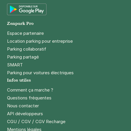
App Store
Moulin de la Vierge - Paris 15
87 rue de la Procession
Google Play
75015
Paris
Zenpark Pro
4,6
(52 avis)
Espace partenaire
23 €
/jour
,
74 €/semaine
(tarifs dégressifs)
Location parking pour entreprise
Réserver
Parking collaboratif
+ Abonnements disponibles
Parking partagé
SMART
Parking pour voitures électriques
Infos utiles
Comment ça marche ?
Questions fréquentes
Nous contacter
API développeurs
/
/
CGU
CGV
CGV Recharge
Mentions légales