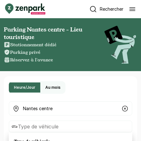
Rechercher
Parking Nantes centre - Lieu
touristique
Stationnement dédié
Parking privé
Réservez à l'avance
Heure/Jour
Au mois
Où cherchez-vous un parking ?
Type de véhicule