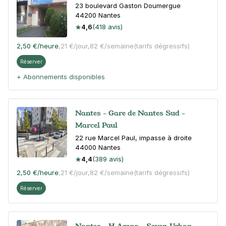
23 boulevard Gaston Doumergue
44200
Nantes
4,6
(418 avis)
2,50 €
/heure
,
21 €/jour,
82 €/semaine
(tarifs dégressifs)
Réserver
+ Abonnements disponibles
Nantes - Gare de Nantes Sud -
Marcel Paul
22 rue Marcel Paul, impasse à droite
44000
Nantes
4,4
(389 avis)
2,50 €
/heure
,
21 €/jour,
82 €/semaine
(tarifs dégressifs)
Réserver
Nantes - H Arena - Seven Urban