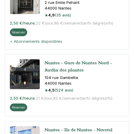
2 rue Emile Pehant
44000
Nantes
4,9
(35 avis)
2,50 €
/heure
,
22 €/jour,
86 €/semaine
(tarifs dégressifs)
Réserver
+ Abonnements disponibles
Nantes - Gare de Nantes Nord -
Jardin des plantes
104 rue Gambetta
44000
Nantes
4,5
(524 avis)
2,50 €
/heure
,
21 €/jour,
82 €/semaine
(tarifs dégressifs)
Réserver
Nantes - Ile de Nantes - Novotel