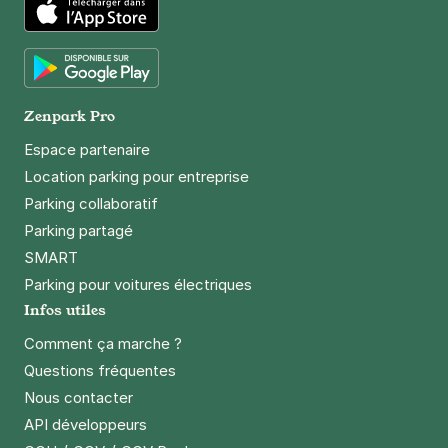
App Store
Nantes - Chantiers Navals -
Appart'City
2 impasse du sanitat
Google Play
44100
Nantes
Zenpark Pro
4,6
(111 avis)
Espace partenaire
2,50 €
/heure
,
21 €/jour,
82 €/semaine
(tarifs dégressifs)
Location parking pour entreprise
Réserver
Parking collaboratif
+ Abonnements disponibles
Parking partagé
SMART
Parking pour voitures électriques
Nantes Centre - Leloup
Infos utiles
12 rue Arsène Leloup
44100
Nantes
Comment ça marche ?
4,6
(929 avis)
Questions fréquentes
Nous contacter
2 €
/heure
,
18 €/jour,
74 €/semaine
(tarifs dégressifs)
API développeurs
Réserver