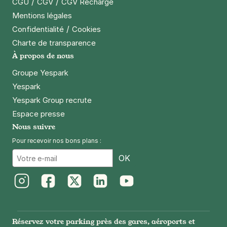
/
/
CGU
CGV
CGV Recharge
+ Abonnements disponibles
Mentions légales
/
Confidentialité
Cookies
Charte de transparence
Tramway Moutonnerie - boulevard
À propos de nous
Ernest Dalby - Nantes
118 boulevard Ernest Dalby
Groupe Yespark
44000
Nantes
Yespark
4,2
(69 avis)
Yespark Group recrute
12 €
/jour
,
34 €/semaine
(tarifs dégressifs)
Espace presse
Réserver
Nous suivre
+ Abonnements disponibles
Pour recevoir nos bons plans :
Email
OK
Instagram
Facebook
Twitter
LinkedIn
Youtube
Réservez votre parking près des gares, aéroports et