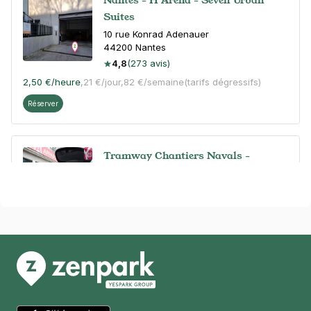
Suites
10 rue Konrad Adenauer
44200
Nantes
4,8
(273 avis)
2,50 €
/heure
,
21 €/jour,
82 €/semaine
(tarifs dégressifs)
Réserver
Tramway Chantiers Navals -
impasse du Sanitat - Nantes
2 impasse du Sanitat
44100
Nantes
4,6
(45 avis)
2,40 €
/heure
,
21,60 €/jour,
85,20 €/semaine
(tarifs dégressifs)
Réserver
+ Abonnements disponibles