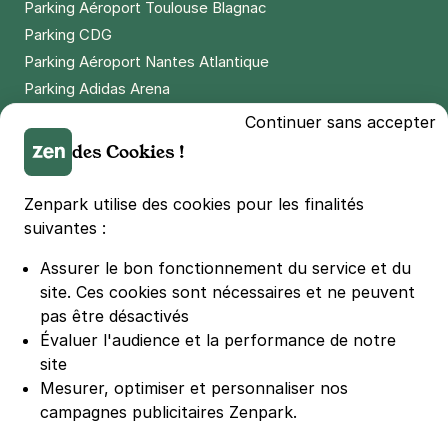
Parking Aéroport Toulouse Blagnac
Parking CDG
Parking Aéroport Nantes Atlantique
Parking Adidas Arena
Parking Parc des Princes
Continuer sans accepter
Parking LDLC Arena
des Cookies !
Parking Stade Pierre Mauroy
Parking Groupama Stadium
Zenpark utilise des cookies pour les finalités
Parking Vélodrome
suivantes :
Parking Stade de France
Assurer le bon fonctionnement du service et du
Parking Bercy
site.
Ces cookies sont nécessaires et ne peuvent
Parking La Défense Arena
pas être désactivés
Parking Les 4 temps
Évaluer l'audience et la performance de notre
Parking Nation
site
Parking Porte de Versailles
Mesurer, optimiser et personnaliser nos
campagnes publicitaires Zenpark.
Parking Lille Grand Palais
Parking Euralille