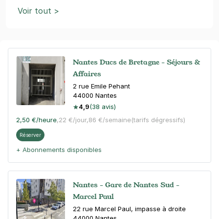
Voir tout >
Nantes Ducs de Bretagne - Séjours &
Affaires
2 rue Emile Pehant
44000
Nantes
4,9
(38 avis)
2,50 €
/heure
,
22 €/jour,
86 €/semaine
(tarifs dégressifs)
Réserver
+ Abonnements disponibles
Nantes - Gare de Nantes Sud -
Marcel Paul
22 rue Marcel Paul, impasse à droite
44000
Nantes