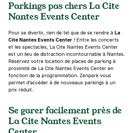
Parkings pas chers La Cite
44000
Nantes
4,2
(69 avis)
Nantes Events Center
12 €
/jour
,
34 €/semaine
(tarifs dégressifs)
Réserver
Pour se divertir, rien de tel que de se rendre à
La
+ Abonnements disponibles
Cite Nantes Events Center
! Entre les concerts
et les spectacles, La Cite Nantes Events Center
est un lieu de distraction incontournable à Nantes.
Nantes - Ile de Nantes - Cherche-
Réservez votre location de places de parking à
Midi
proximité de La Cite Nantes Events Center en
13 rue du Cherche Midi
fonction de la programmation. Zenpark vous
44200
Nantes
permet d’accéder à de nouveaux parkings à un
4,6
(138 avis)
prix réduit.
2 €
/heure
,
18 €/jour,
74 €/semaine
(tarifs dégressifs)
Réserver
Se garer facilement près de
+ Abonnements disponibles
La Cite Nantes Events
Center
Nantes - Chantiers Navals -