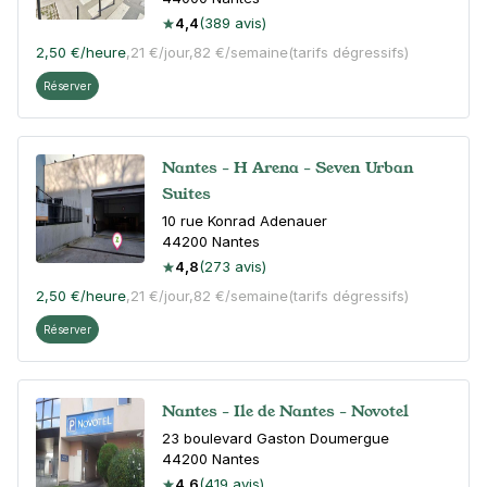
4,4
(389 avis)
2,50 €
/heure
,
21 €/jour,
82 €/semaine
(tarifs dégressifs)
Réserver
Nantes - H Arena - Seven Urban
Suites
10 rue Konrad Adenauer
44200
Nantes
4,8
(273 avis)
2,50 €
/heure
,
21 €/jour,
82 €/semaine
(tarifs dégressifs)
Réserver
Nantes - Ile de Nantes - Novotel
23 boulevard Gaston Doumergue
44200
Nantes
4,6
(419 avis)