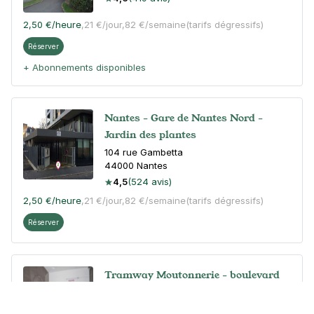
2,50 €
/heure
,
21 €/jour,
82 €/semaine
(tarifs dégressifs)
Réserver
+ Abonnements disponibles
Nantes - Gare de Nantes Nord -
Jardin des plantes
104 rue Gambetta
44000
Nantes
4,5
(524 avis)
2,50 €
/heure
,
21 €/jour,
82 €/semaine
(tarifs dégressifs)
Réserver
Tramway Moutonnerie - boulevard
Ernest Dalby - Nantes
118 boulevard Ernest Dalby