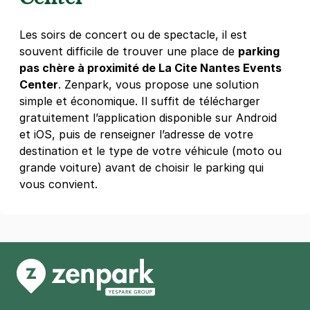
Appart'City
2 impasse du sanitat
Les soirs de concert ou de spectacle, il est
44100
Nantes
souvent difficile de trouver une place de
parking
4,6
(111 avis)
pas chère à proximité de La Cite Nantes Events
2,50 €
/heure
,
21 €/jour,
82 €/semaine
(tarifs dégressifs)
Center
. Zenpark, vous propose une solution
simple et économique. Il suffit de télécharger
Réserver
gratuitement l’application disponible sur Android
+ Abonnements disponibles
et iOS, puis de renseigner l’adresse de votre
destination et le type de votre véhicule (moto ou
grande voiture) avant de choisir le parking qui
Nantes Centre - Leloup
vous convient.
12 rue Arsène Leloup
44100
Nantes
4,6
(931 avis)
2 €
/heure
,
18 €/jour,
74 €/semaine
(tarifs dégressifs)
Réserver
+ Abonnements disponibles