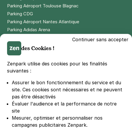
Parking Aéroport Toulouse Blagnac
Parking CDG
Parking Aéroport Nantes Atlantique
Parking Adidas Arena
Parking Parc des Princes
Continuer sans accepter
Parking LDLC Arena
des Cookies !
Parking Stade Pierre Mauroy
Parking Groupama Stadium
Zenpark utilise des cookies pour les finalités
Parking Vélodrome
suivantes :
Parking Stade de France
Assurer le bon fonctionnement du service et du
Parking Bercy
site.
Ces cookies sont nécessaires et ne peuvent
Parking La Défense Arena
pas être désactivés
Parking Les 4 temps
Évaluer l'audience et la performance de notre
Parking Nation
site
Parking Porte de Versailles
Mesurer, optimiser et personnaliser nos
campagnes publicitaires Zenpark.
Parking Lille Grand Palais