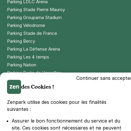
Parking LDLC Arena
Parking Stade Pierre Mauroy
Parking Groupama Stadium
Parking Vélodrome
Parking Stade de France
Parking Bercy
Parking La Défense Arena
Parking Les 4 temps
Parking Nation
Parking Porte de Versailles
Continuer sans accepte
Parking Lille Grand Palais
des Cookies !
Parking Euralille
Parking Casino Barrière Lille
Zenpark utilise des cookies pour les finalités
suivantes :
🌍 Passer de 130 à 110 km/h sur autoroute réduit votre
consommation de 20%
Assurer le bon fonctionnement du service et du
#SeDéplacerMoinsPolluer
site.
Ces cookies sont nécessaires et ne peuvent