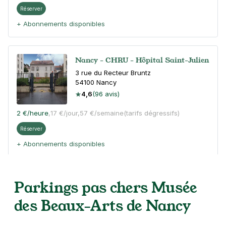
Réserver
+ Abonnements disponibles
Nancy - CHRU - Hôpital Saint-Julien
3 rue du Recteur Bruntz
54100
Nancy
4,6
(96 avis)
2 €
/heure
,
17 €/jour,
57 €/semaine
(tarifs dégressifs)
Réserver
+ Abonnements disponibles
Nancy - Mon Désert - Gare de Nancy
Parkings pas chers Musée
11 rue de Mulhouse
des Beaux-Arts de Nancy
54000
Nancy
4,4
(163 avis)