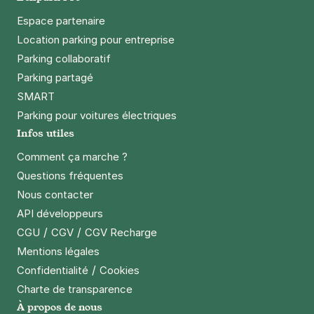
11 boulevard du Recteur Senn
Espace partenaire
54000
Nancy
4,4
(43 avis)
Location parking pour entreprise
17 €
/jour
,
57 €/semaine
(tarifs dégressifs)
Parking collaboratif
Parking partagé
Réserver
SMART
+ Abonnements disponibles
Parking pour voitures électriques
Infos utiles
Comment ça marche ?
Questions fréquentes
Nous contacter
API développeurs
/
/
CGU
CGV
CGV Recharge
Mentions légales
/
Confidentialité
Cookies
Charte de transparence
À propos de nous