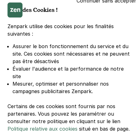
Continuer sans accepter
Parking LDLC Arena
des Cookies !
Parking Stade Pierre Mauroy
Parking Groupama Stadium
Zenpark utilise des cookies pour les finalités
Parking Vélodrome
suivantes :
Parking Stade de France
Assurer le bon fonctionnement du service et du
Parking Bercy
site.
Ces cookies sont nécessaires et ne peuvent
Parking La Défense Arena
pas être désactivés
Parking Les 4 temps
Évaluer l'audience et la performance de notre
Parking Nation
site
Parking Porte de Versailles
Mesurer, optimiser et personnaliser nos
campagnes publicitaires Zenpark.
Parking Lille Grand Palais
Parking Euralille
Certains de ces cookies sont fournis par nos
Parking Casino Barrière Lille
partenaires. Vous pouvez les paramétrer ou
consulter notre politique en cliquant sur le lien
Politique relative aux cookies
situé en bas de page.
🌍 Passer de 130 à 110 km/h sur autoroute réduit votre
consommation de 20%
#SeDéplacerMoinsPolluer