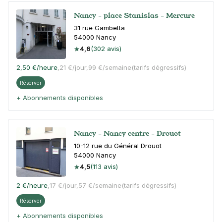
Nancy - place Stanislas - Mercure
31 rue Gambetta
54000
Nancy
4,6
(302 avis)
2,50 €
/heure
,
21 €/jour,
99 €/semaine
(tarifs dégressifs)
Réserver
+ Abonnements disponibles
Nancy - Nancy centre - Drouot
10-12 rue du Général Drouot
54000
Nancy
4,5
(113 avis)
2 €
/heure
,
17 €/jour,
57 €/semaine
(tarifs dégressifs)
Réserver
+ Abonnements disponibles