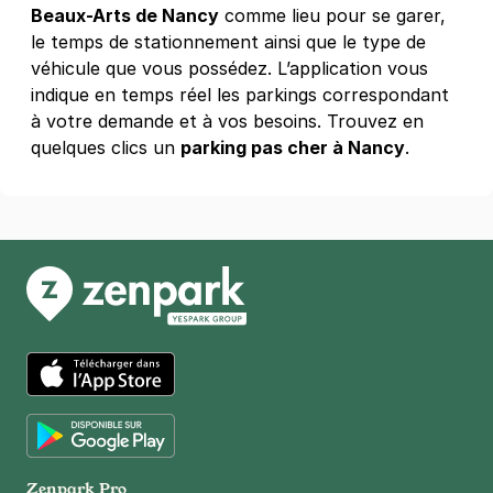
Beaux-Arts de Nancy
comme lieu pour se garer,
54000
Nancy
le temps de stationnement ainsi que le type de
4,2
(25 avis)
véhicule que vous possédez. L’application vous
17 €
/jour
,
57 €/semaine
(tarifs dégressifs)
indique en temps réel les parkings correspondant
Réserver
à votre demande et à vos besoins. Trouvez en
+ Abonnements disponibles
quelques clics un
parking pas cher à Nancy
.
51 rue de Phalsbourg - Nancy
51 rue de Phalsbourg
54000
Nancy
4,4
(6 avis)
Réserver
+ Abonnements disponibles
App Store
Square Varcolfier - boulevard du
Google Play
Recteur Senn - Nancy
Zenpark Pro