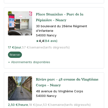
Place Stanislas - Parc de la
Pépinière - Nancy
30 boulevard du 26ème Régiment
d'Infanterie
54000
Nancy
4,4
(64 avis)
17 €
/jour
,
57 €/semaine
(tarifs dégressifs)
Réserver
+ Abonnements disponibles
Rivire parc - 48 avenue du Vingtième
Corps - Nancy
48 avenue du Vingtième Corps
54000
Nancy
2,50 €
/heure
,
18 €/jour,
53 €/semaine
(tarifs dégressifs)