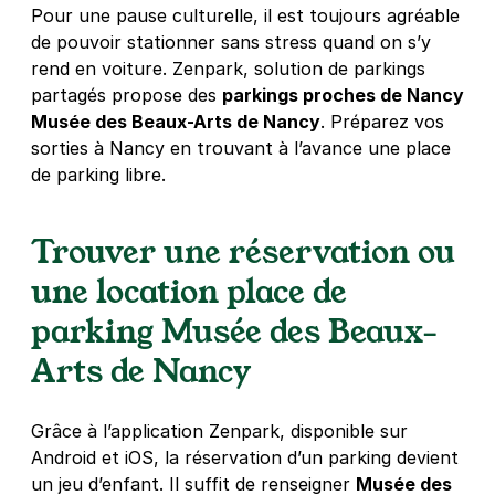
Pour une pause culturelle, il est toujours agréable
2 €
/heure
,
17 €/jour,
57 €/semaine
(tarifs dégressifs)
de pouvoir stationner sans stress quand on s’y
Réserver
rend en voiture. Zenpark, solution de parkings
+ Abonnements disponibles
partagés propose des
parkings proches de Nancy
Musée des Beaux-Arts de Nancy
. Préparez vos
sorties à Nancy en trouvant à l’avance une place
Place Commanderie - rue Gabriel
de parking libre.
Mouilleron - Nancy
1 rue Jacques Bellange
54000
Nancy
Trouver une réservation ou
4,5
(20 avis)
une location place de
17 €
/jour
,
57 €/semaine
(tarifs dégressifs)
parking Musée des Beaux-
Réserver
Arts de Nancy
+ Abonnements disponibles
Grâce à l’application Zenpark, disponible sur
Saint-Nicolas - Charles III -
Android et iOS, la réservation d’un parking devient
boulevard Lobau - Nancy
un jeu d’enfant. Il suffit de renseigner
Musée des
63-65 boulevard Lobau