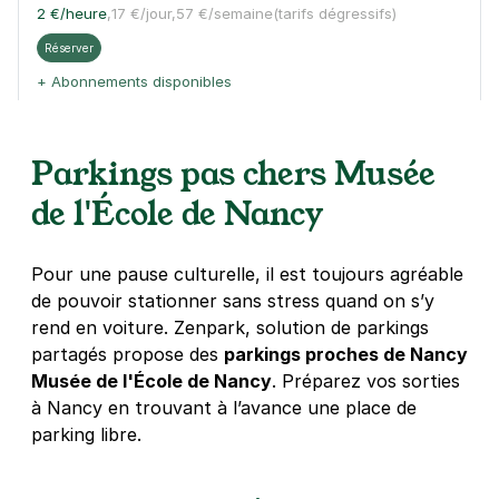
2 €
/heure
,
17 €/jour,
57 €/semaine
(tarifs dégressifs)
Réserver
+ Abonnements disponibles
51 rue de Phalsbourg - Nancy
Parkings pas chers Musée
51 rue de Phalsbourg
de l'École de Nancy
54000
Nancy
4,4
(6 avis)
Pour une pause culturelle, il est toujours agréable
Réserver
de pouvoir stationner sans stress quand on s’y
+ Abonnements disponibles
rend en voiture. Zenpark, solution de parkings
partagés propose des
parkings proches de Nancy
Musée de l'École de Nancy
. Préparez vos sorties
Stade des Aiguillettes - rue des
à Nancy en trouvant à l’avance une place de
Jonquilles - Nancy
parking libre.
14 rue des Jonquilles
54000
Nancy