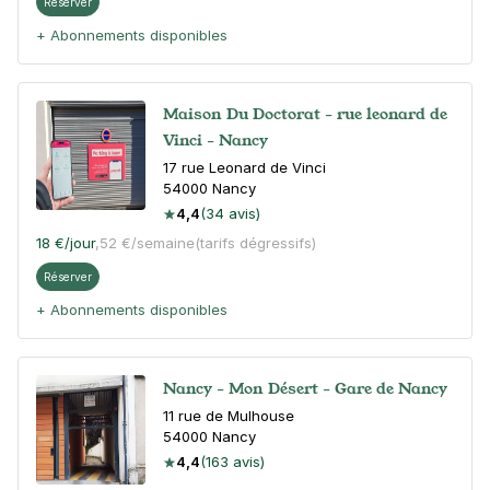
Réserver
+ Abonnements disponibles
Maison Du Doctorat - rue leonard de
Vinci - Nancy
17 rue Leonard de Vinci
54000
Nancy
4,4
(34 avis)
18 €
/jour
,
52 €/semaine
(tarifs dégressifs)
Réserver
+ Abonnements disponibles
Nancy - Mon Désert - Gare de Nancy
11 rue de Mulhouse
54000
Nancy
4,4
(163 avis)