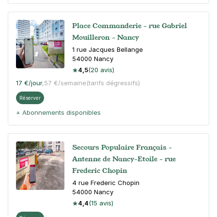
Place Commanderie - rue Gabriel
Mouilleron - Nancy
1 rue Jacques Bellange
54000
Nancy
4,5
(20 avis)
17 €
/jour
,
57 €/semaine
(tarifs dégressifs)
Réserver
+ Abonnements disponibles
Secours Populaire Français -
Antenne de Nancy-Etoile - rue
Frederic Chopin
4 rue Frederic Chopin
54000
Nancy
4,4
(15 avis)