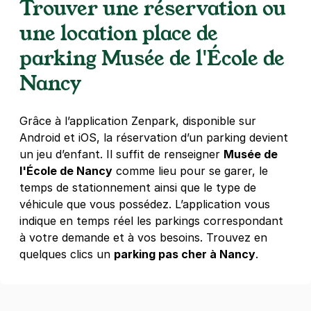
Trouver une réservation ou
18 €
/jour
,
52 €/semaine
(tarifs dégressifs)
une location place de
Réserver
parking Musée de l'École de
+ Abonnements disponibles
Nancy
Square Varcolfier - boulevard du
Recteur Senn - Nancy
Grâce à l’application Zenpark, disponible sur
11 boulevard du Recteur Senn
Android et iOS, la réservation d’un parking devient
54000
Nancy
un jeu d’enfant. Il suffit de renseigner
Musée de
4,3
(42 avis)
l'École de Nancy
comme lieu pour se garer, le
17 €
/jour
,
57 €/semaine
(tarifs dégressifs)
temps de stationnement ainsi que le type de
véhicule que vous possédez. L’application vous
Réserver
indique en temps réel les parkings correspondant
+ Abonnements disponibles
à votre demande et à vos besoins. Trouvez en
quelques clics un
parking pas cher à Nancy
.