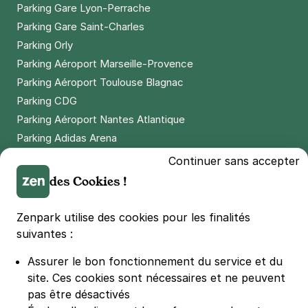
Parking Gare Lyon-Perrache
Parking Gare Saint-Charles
Parking Orly
Parking Aéroport Marseille-Provence
Parking Aéroport Toulouse Blagnac
Parking CDG
Parking Aéroport Nantes Atlantique
Parking Adidas Arena
Parking Parc des Princes
Continuer sans accepter
Parking LDLC Arena
des Cookies !
Parking Stade Pierre Mauroy
Parking Groupama Stadium
Zenpark utilise des cookies pour les finalités
Parking Vélodrome
suivantes :
Parking Stade de France
Assurer le bon fonctionnement du service et du
Parking Bercy
site.
Ces cookies sont nécessaires et ne peuvent
Parking La Défense Arena
pas être désactivés
Parking Les 4 temps