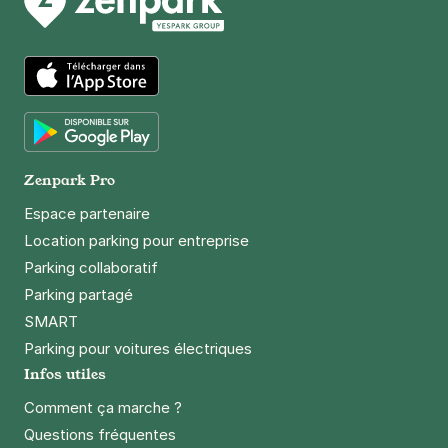
93100
Montreuil
4,4
(127 avis)
Réserver
+ Abonnements disponibles
App Store
Montreuil - ORT Montreuil - rue
Google Play
Zenpark Pro
Marceau
59 rue Marceau
Espace partenaire
93100
Montreuil
Location parking pour entreprise
4,2
(37 avis)
Parking collaboratif
1,50 €
/heure
,
15 €/jour,
79 €/semaine
(tarifs dégressifs)
Parking partagé
Réserver
SMART
+ Abonnements disponibles
Parking pour voitures électriques
Infos utiles
Comment ça marche ?
Montreuil - Robespierre - Cour
Questions fréquentes
nationale du droit d'asile