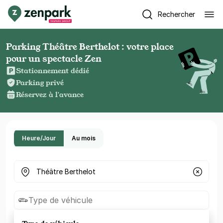
Rechercher
Parking Théâtre Berthelot : votre place
pour un spectacle Zen
Stationnement dédié
Parking privé
Réservez à l'avance
Heure/Jour
Au mois
Où cherchez-vous un parking ?
Type de véhicule