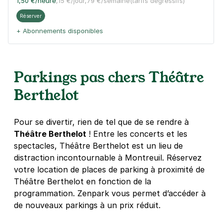
1,50 €
/heure
,
15 €/jour,
79 €/semaine
(tarifs dégressifs)
Réserver
+ Abonnements disponibles
Montreuil - Proche Palais des
Parkings pas chers Théâtre
Congrès Paris-Est - rue de Paris
Berthelot
85 rue Etienne Marcel
93100
Montreuil
3,8
(3 avis)
Pour se divertir, rien de tel que de se rendre à
Réserver
Théâtre Berthelot
! Entre les concerts et les
+ Abonnements disponibles
spectacles, Théâtre Berthelot est un lieu de
distraction incontournable à Montreuil. Réservez
votre location de places de parking à proximité de
Montreuil - Proche Palais des
Théâtre Berthelot en fonction de la
Congrès Paris-Est - Robespierre
programmation. Zenpark vous permet d’accéder à
19 rue François Arago
de nouveaux parkings à un prix réduit.
93100
Montreuil