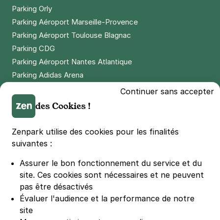
Parking Orly
Parking Aéroport Marseille-Provence
Parking Aéroport Toulouse Blagnac
Parking CDG
Parking Aéroport Nantes Atlantique
Parking Adidas Arena
Parking Parc des Princes
Continuer sans accepter
Parking LDLC Arena
des Cookies !
Parking Stade Pierre Mauroy
Parking Groupama Stadium
Zenpark utilise des cookies pour les finalités
Parking Vélodrome
suivantes :
Parking Stade de France
Assurer le bon fonctionnement du service et du
Parking Bercy
site.
Ces cookies sont nécessaires et ne peuvent
Parking La Défense Arena
pas être désactivés
Parking Les 4 temps
Évaluer l'audience et la performance de notre
Parking Nation
site