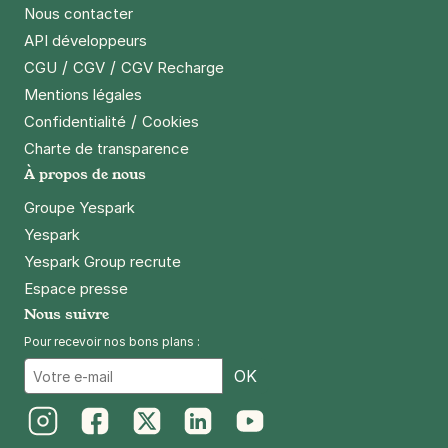
Nous contacter
10 rue de la République
93100
Montreuil
API développeurs
4,5
(236 avis)
/
/
CGU
CGV
CGV Recharge
1,50 €
/heure
,
15 €/jour,
79 €/semaine
(tarifs dégressifs)
Mentions légales
Réserver
/
Confidentialité
Cookies
+ Abonnements disponibles
Charte de transparence
À propos de nous
Groupe Yespark
Montreuil - Villiers Barbusse - Victor
Yespark
Beausse
Yespark Group recrute
12 rue du Dr Calmette
93100
Montreuil
Espace presse
4,6
(22 avis)
Nous suivre
Réserver
Pour recevoir nos bons plans :
+ Abonnements disponibles
Email
OK