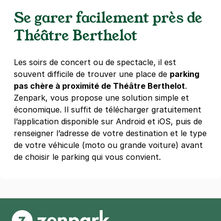
4,4
(273 avis)
Se garer facilement près de
1,50 €
/heure
,
15 €/jour,
79 €/semaine
(tarifs dégressifs)
Théâtre Berthelot
Réserver
+ Abonnements disponibles
Les soirs de concert ou de spectacle, il est
souvent difficile de trouver une place de
parking
Montreuil - Mairie de Montreuil -
pas chère à proximité de Théâtre Berthelot
.
Pasteur
Zenpark, vous propose une solution simple et
85 rue Victor Hugo
économique. Il suffit de télécharger gratuitement
93100
Montreuil
l’application disponible sur Android et iOS, puis de
4,0
(2 avis)
renseigner l’adresse de votre destination et le type
Réserver
de votre véhicule (moto ou grande voiture) avant
+ Abonnements disponibles
de choisir le parking qui vous convient.
Montreuil - Tribunal d'Instance -
Nouveau Théâtre
40 rue Franklin