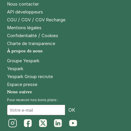
nationale du droit d'asile
Nous contacter
10 rue de la République
API développeurs
93100
Montreuil
/
/
CGU
CGV
CGV Recharge
4,5
(236 avis)
Mentions légales
1,50 €
/heure
,
15 €/jour,
79 €/semaine
(tarifs dégressifs)
/
Confidentialité
Cookies
Réserver
Charte de transparence
+ Abonnements disponibles
À propos de nous
Groupe Yespark
Yespark
Montreuil - Villiers Barbusse - Victor
Yespark Group recrute
Beausse
Espace presse
12 rue du Dr Calmette
93100
Montreuil
Nous suivre
4,6
(22 avis)
Pour recevoir nos bons plans :
Réserver
Email
OK
+ Abonnements disponibles