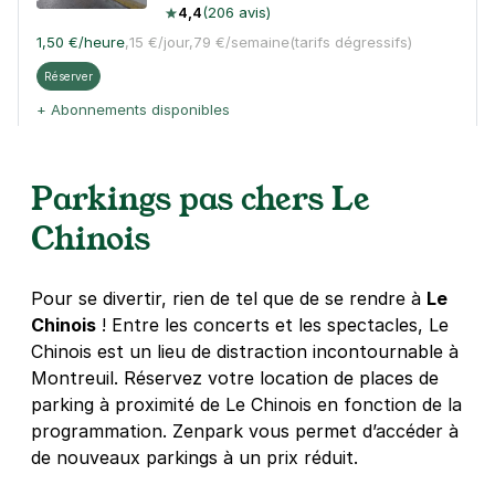
4,4
(206 avis)
1,50 €
/heure
,
15 €/jour,
79 €/semaine
(tarifs dégressifs)
Réserver
+ Abonnements disponibles
Parkings pas chers Le
Montreuil - Mairie de Montreuil -
Grand Angle
Chinois
65 rue Capitaine Dreyfus
93100
Montreuil
4,0
(98 avis)
Pour se divertir, rien de tel que de se rendre à
Le
Chinois
! Entre les concerts et les spectacles, Le
Réserver
Chinois est un lieu de distraction incontournable à
+ Abonnements disponibles
Montreuil. Réservez votre location de places de
parking à proximité de Le Chinois en fonction de la
programmation. Zenpark vous permet d’accéder à
Solidarité - Carnot - Montreuil
de nouveaux parkings à un prix réduit.
36 rue Colmet Lépinay
93100
Montreuil