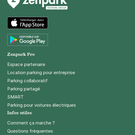
59 rue Marceau
93100
Montreuil
4,2
(37 avis)
1,50 €
/heure
,
15 €/jour,
79 €/semaine
(tarifs dégressifs)
App Store
Réserver
+ Abonnements disponibles
Google Play
Zenpark Pro
Montreuil - Tribunal d'Instance -
Espace partenaire
Nouveau Théâtre
Location parking pour entreprise
40 rue Franklin
Parking collaboratif
93100
Montreuil
Parking partagé
4,4
(127 avis)
SMART
Réserver
Parking pour voitures électriques
+ Abonnements disponibles
Infos utiles
Comment ça marche ?
Questions fréquentes
Montreuil - Robespierre - Cour