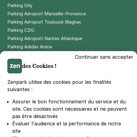
Parking Orly
Parking Aéroport Marseille-Provence
Parking Aéroport Toulouse Blagnac
Parking CDG
Parking Aéroport Nantes Atlantique
Parking Adidas Arena
Parking Parc des Princes
Continuer sans accepter
Parking LDLC Arena
des Cookies !
Parking Stade Pierre Mauroy
Parking Groupama Stadium
Zenpark utilise des cookies pour les finalités
Parking Vélodrome
suivantes :
Parking Stade de France
Assurer le bon fonctionnement du service et du
Parking Bercy
site.
Ces cookies sont nécessaires et ne peuvent
Parking La Défense Arena
pas être désactivés
Parking Les 4 temps
Évaluer l'audience et la performance de notre
Parking Nation
site