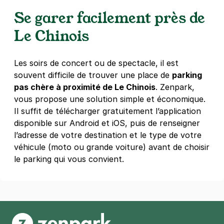
4,5
(42 avis)
Se garer facilement près de
15 €
/jour
,
79 €/semaine
(tarifs dégressifs)
Le Chinois
Réserver
+ Abonnements disponibles
Les soirs de concert ou de spectacle, il est
souvent difficile de trouver une place de
parking
pas chère à proximité de Le Chinois
. Zenpark,
Montreuil - Mairie de Montreuil -
vous propose une solution simple et économique.
Pasteur
Il suffit de télécharger gratuitement l’application
85 rue Victor Hugo
disponible sur Android et iOS, puis de renseigner
93100
Montreuil
l’adresse de votre destination et le type de votre
4,0
(2 avis)
véhicule (moto ou grande voiture) avant de choisir
Réserver
le parking qui vous convient.
+ Abonnements disponibles
Montreuil - ORT Montreuil - rue
Marceau