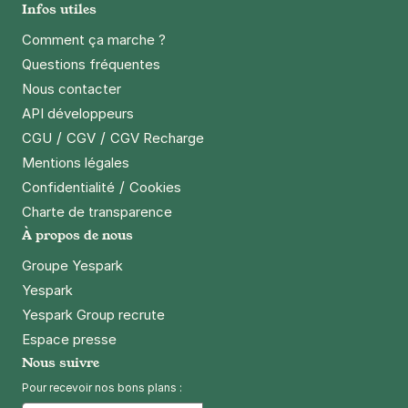
85 rue Etienne Marcel
Infos utiles
93100
Montreuil
Comment ça marche ?
3,8
(3 avis)
Questions fréquentes
Réserver
Nous contacter
+ Abonnements disponibles
API développeurs
/
/
CGU
CGV
CGV Recharge
Mentions légales
Montreuil - Proche Palais des
/
Confidentialité
Cookies
Congrès Paris-Est - Robespierre
Charte de transparence
19 rue François Arago
93100
Montreuil
À propos de nous
4,4
(273 avis)
Groupe Yespark
1,50 €
/heure
,
15 €/jour,
79 €/semaine
(tarifs dégressifs)
Yespark
Réserver
Yespark Group recrute
+ Abonnements disponibles
Espace presse
Nous suivre
Pour recevoir nos bons plans :
Montreuil - ORT Montreuil - rue