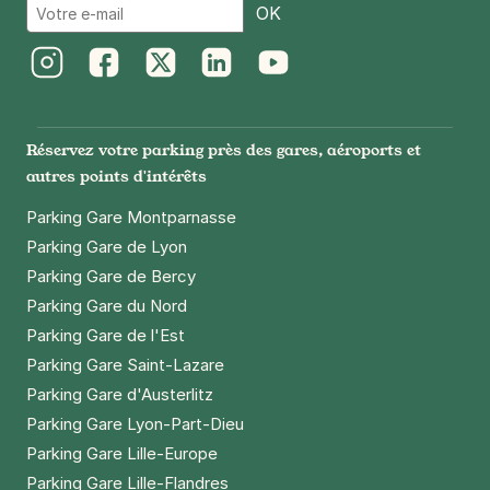
Email
Marceau
OK
59 rue Marceau
93100
Montreuil
4,2
(37 avis)
Instagram
Facebook
Twitter
LinkedIn
Youtube
1,50 €
/heure
,
15 €/jour,
79 €/semaine
(tarifs dégressifs)
Réservez votre parking près des gares, aéroports et
Réserver
autres points d'intérêts
+ Abonnements disponibles
Parking Gare Montparnasse
Parking Gare de Lyon
Montreuil - Robespierre - Cour
Parking Gare de Bercy
nationale du droit d'asile
Parking Gare du Nord
10 rue de la République
93100
Montreuil
Parking Gare de l'Est
4,5
(236 avis)
Parking Gare Saint-Lazare
1,50 €
/heure
,
15 €/jour,
79 €/semaine
(tarifs dégressifs)
Parking Gare d'Austerlitz
Parking Gare Lyon-Part-Dieu
Réserver
Parking Gare Lille-Europe
+ Abonnements disponibles
Parking Gare Lille-Flandres