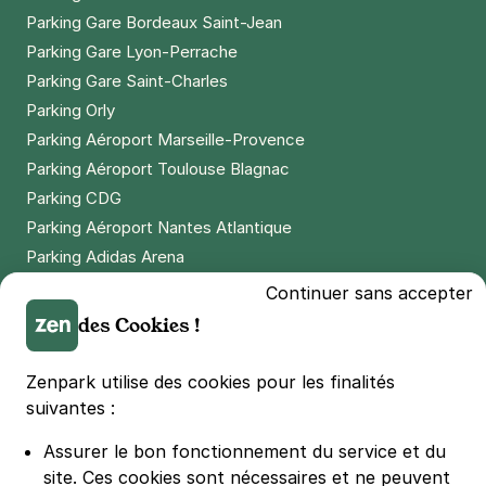
Parking Gare Bordeaux Saint-Jean
Métro Gallieni - avenue du Général
Parking Gare Lyon-Perrache
de Gaulle - Bagnolet
Parking Gare Saint-Charles
47 avenue du Général de Gaulle
Parking Orly
93170
Bagnolet
Parking Aéroport Marseille-Provence
4,5
(100 avis)
Parking Aéroport Toulouse Blagnac
Réserver
Parking CDG
+ Abonnements disponibles
Parking Aéroport Nantes Atlantique
Parking Adidas Arena
Bagnolet - Gallieni - Novotel
Parking Parc des Princes
Continuer sans accepter
1 avenue de la République
Parking LDLC Arena
des Cookies !
93170
Bagnolet
Parking Stade Pierre Mauroy
4,5
(373 avis)
Parking Groupama Stadium
Zenpark utilise des cookies pour les finalités
1,50 €
/heure
,
15 €/jour,
79 €/semaine
(tarifs dégressifs)
Parking Vélodrome
suivantes :
Parking Stade de France
Réserver
Assurer le bon fonctionnement du service et du
Parking Bercy
+ Abonnements disponibles
site.
Ces cookies sont nécessaires et ne peuvent