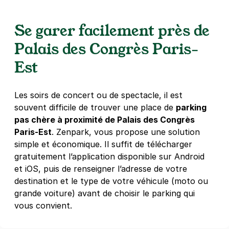
Réserver
+ Abonnements disponibles
Se garer facilement près de
Palais des Congrès Paris-
Branly - Boissière - Montreuil
Est
7 - 9 avenue du Président Salvador
Allende
93100
Montreuil
Les soirs de concert ou de spectacle, il est
4,5
(12 avis)
souvent difficile de trouver une place de
parking
15 €
/jour
,
79 €/semaine
(tarifs dégressifs)
pas chère à proximité de Palais des Congrès
Réserver
Paris-Est
. Zenpark, vous propose une solution
simple et économique. Il suffit de télécharger
+ Abonnements disponibles
gratuitement l’application disponible sur Android
et iOS, puis de renseigner l’adresse de votre
Montreuil - Marché de Montreuil -
destination et le type de votre véhicule (moto ou
Etienne Marcel
grande voiture) avant de choisir le parking qui
vous convient.
61 rue Etienne Marcel
93100
Montreuil
4,4
(105 avis)