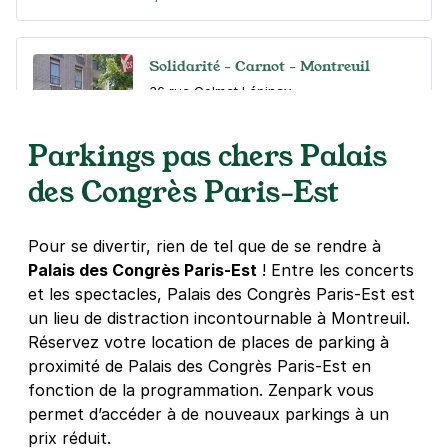
Solidarité - Carnot - Montreuil
36 rue Colmet Lépinay
93100
Montreuil
4,5
(42 avis)
Parkings pas chers Palais
15 €
/jour
,
79 €/semaine
(tarifs dégressifs)
des Congrès Paris-Est
Réserver
+ Abonnements disponibles
Pour se divertir, rien de tel que de se rendre à
Palais des Congrès Paris-Est
! Entre les concerts
et les spectacles, Palais des Congrès Paris-Est est
Rue Georges le Tiec - Fontenay sous
un lieu de distraction incontournable à Montreuil.
Bois
Réservez votre location de places de parking à
13 rue Georges le Tiec
proximité de Palais des Congrès Paris-Est en
94120
Fontenay-sous-Bois
fonction de la programmation. Zenpark vous
4,4
(39 avis)
permet d’accéder à de nouveaux parkings à un
14 €
/jour
,
36 €/semaine
(tarifs dégressifs)
prix réduit.