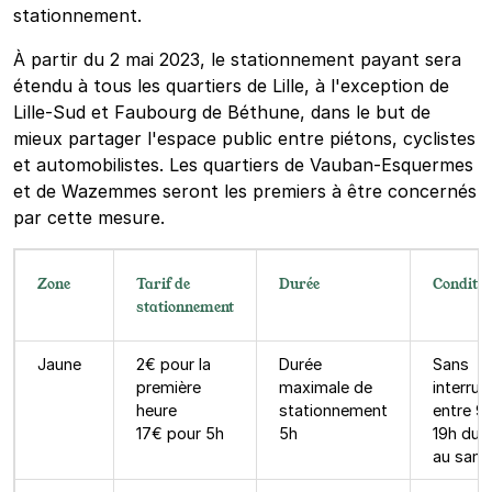
stationnement.
À partir du 2 mai 2023, le stationnement payant sera
étendu à tous les quartiers de Lille, à l'exception de
Lille-Sud et Faubourg de Béthune, dans le but de
mieux partager l'espace public entre piétons, cyclistes
et automobilistes. Les quartiers de Vauban-Esquermes
et de Wazemmes seront les premiers à être concernés
par cette mesure.
Zone
Tarif de
Durée
Conditio
stationnement
Jaune
2€ pour la
Durée
Sans
première
maximale de
interrup
heure
stationnement
entre 9h
17€ pour 5h
5h
19h du l
au same