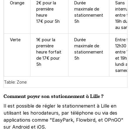
Orange
2€ pour la
Durée
Sans
première
maximale de
interrup
heure
stationnement
entre 9h
17€ pour 5h
5h
19h du l
au same
Verte
1€ pour la
Durée
Entre 9h
première
maximale de
12h30 e
heure forfait
stationnement
entre 1
de 17€ pour
5h
et 19h 
5h
lundi au
samedi
Table: Zone
Comment payer son stationnement à Lille ?
Il est possible de régler le stationnement à Lille en
utilisant les horodateurs, par téléphone ou via des
applications comme "EasyPark, Flowbird, et OPnGO"
sur Android et iOS.