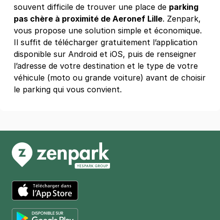
souvent difficile de trouver une place de
parking
pas chère à proximité de Aeronef Lille
. Zenpark,
Lille - Caulier - Rabelais
vous propose une solution simple et économique.
15 rue Rabelais
Il suffit de télécharger gratuitement l’application
59800
Lille
disponible sur Android et iOS, puis de renseigner
4,4
(277 avis)
l’adresse de votre destination et le type de votre
27 €
/jour
,
84 €/semaine
(tarifs dégressifs)
véhicule (moto ou grande voiture) avant de choisir
le parking qui vous convient.
Réserver
+ Abonnements disponibles
1 boulevard du Docteur Calmette -
Lille
1 boulevard du Docteur Calmette
59800
Lille
4,4
(19 avis)
26 €
/jour
,
78 €/semaine
(tarifs dégressifs)
App Store
Réserver