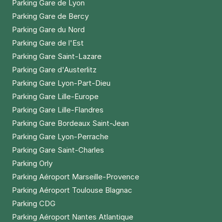
Parking Gare de Lyon
Parking Gare de Bercy
17 €
/jour
,
72 €/semaine
(tarifs dégressifs)
Parking Gare du Nord
Réserver
Parking Gare de l'Est
+ Abonnements disponibles
Parking Gare Saint-Lazare
Parking Gare d'Austerlitz
Lille - Grand Palais - Madeleine
Parking Gare Lyon-Part-Dieu
Rebérioux
Parking Gare Lille-Europe
107 rue Madeleine Rebérioux
Parking Gare Lille-Flandres
59000
Lille
Parking Gare Bordeaux Saint-Jean
4,4
(423 avis)
Parking Gare Lyon-Perrache
2,50 €
/heure
,
20 €/jour,
54 €/semaine
(tarifs dégressifs)
Parking Gare Saint-Charles
Réserver
Parking Orly
+ Abonnements disponibles
Parking Aéroport Marseille-Provence
Parking Aéroport Toulouse Blagnac
Parking CDG
Lille - Caulier - Vinaigrerie
Parking Aéroport Nantes Atlantique
5 rue de la Vinaigrerie