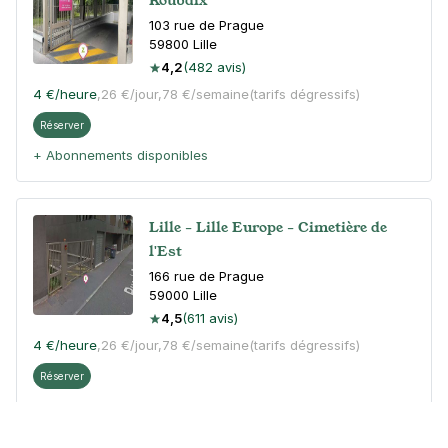
103 rue de Prague
59800
Lille
4,2
(482 avis)
4 €
/heure
,
26 €/jour,
78 €/semaine
(tarifs dégressifs)
Réserver
+ Abonnements disponibles
Lille - Lille Europe - Cimetière de
l'Est
166 rue de Prague
59000
Lille
4,5
(611 avis)
4 €
/heure
,
26 €/jour,
78 €/semaine
(tarifs dégressifs)
Réserver
+ Abonnements disponibles