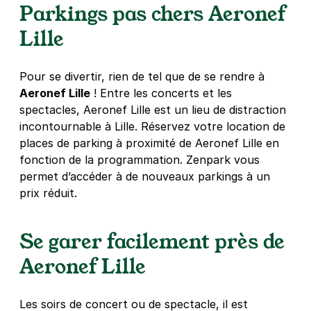
Parkings pas chers Aeronef
Lille - Caulier - Dumont d'Urville
Lille
rue de la Chaude Rivière
59800
Lille
4,0
(1 avis)
Pour se divertir, rien de tel que de se rendre à
Aeronef Lille
! Entre les concerts et les
Réserver
spectacles, Aeronef Lille est un lieu de distraction
+ Abonnements disponibles
incontournable à Lille. Réservez votre location de
places de parking à proximité de Aeronef Lille en
fonction de la programmation. Zenpark vous
Lille - Zénith Arena - Président
permet d’accéder à de nouveaux parkings à un
Hoover
prix réduit.
12 avenue du Président Hoover
59800
Lille
4,4
(746 avis)
Se garer facilement près de
4 €
/heure
,
26 €/jour,
78 €/semaine
(tarifs dégressifs)
Aeronef Lille
Réserver
+ Abonnements disponibles
Les soirs de concert ou de spectacle, il est