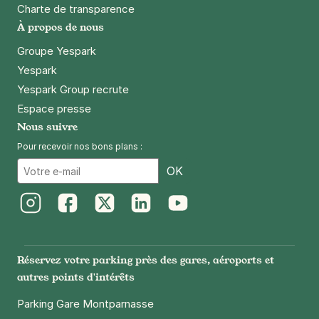
Charte de transparence
Réserver
À propos de nous
+ Abonnements disponibles
Groupe Yespark
Yespark
Lille - Saint-Maurice Pellevoisin -
Yespark Group recrute
Cimetière de l'Est
Espace presse
12 impasse Delcroix
Nous suivre
59000
Lille
Pour recevoir nos bons plans :
4,5
(324 avis)
Email
OK
1,50 €
/heure
,
15 €/jour,
45 €/semaine
(tarifs dégressifs)
Réserver
+ Abonnements disponibles
Instagram
Facebook
Twitter
LinkedIn
Youtube
Réservez votre parking près des gares, aéroports et
Vieux Lille - rue de Thionville
autres points d'intérêts
31 rue de Thionville
59800
Lille
Parking Gare Montparnasse
4,5
(22 avis)