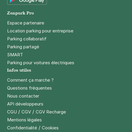
+ Abonnements disponibles
Google Play
Zenpark Pro
Espace partenaire
Lille - Caulier - Bourg
Location parking pour entreprise
41 rue Rabelais
59800
Lille
Parking collaboratif
3,9
(140 avis)
Parking partagé
SMART
1,50 €
/heure
,
15 €/jour,
45 €/semaine
(tarifs dégressifs)
Parking pour voitures électriques
Réserver
Infos utiles
+ Abonnements disponibles
Comment ça marche ?
Questions fréquentes
La Madeleine - place Vauban -
Nous contacter
Campanile
API développeurs
23 allée Vauban
/
/
CGU
CGV
CGV Recharge
59110
La Madeleine
Mentions légales
4,7
(433 avis)
/
Confidentialité
Cookies
2,50 €
/heure
,
17 €/jour,
72 €/semaine
(tarifs dégressifs)