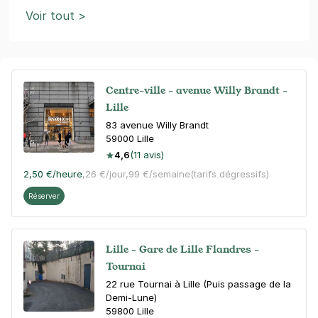
Voir tout >
Centre-ville - avenue Willy Brandt -
Lille
83 avenue Willy Brandt
59000
Lille
4,6
(11 avis)
2,50 €
/heure
,
26 €/jour,
99 €/semaine
(tarifs dégressifs)
Réserver
Lille - Gare de Lille Flandres -
Tournai
22 rue Tournai à Lille (Puis passage de la
Demi-Lune)
59800
Lille