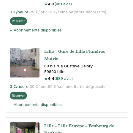
4,3
(861 avis)
3 €
/heure
,
29 €/jour,
111 €/semaine
(tarifs dégressifs)
Réserver
+ Abonnements disponibles
Lille - Gare de Lille Flandres -
Mairie
68 bis rue Gustave Delory
59800
Lille
4,4
(689 avis)
3 €
/heure
,
30 €/jour,
92 €/semaine
(tarifs dégressifs)
Réserver
+ Abonnements disponibles
Lille - Lille Europe - Faubourg de
Roubaix