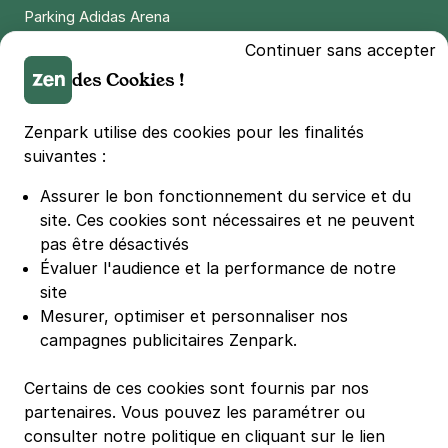
59800
Lille
Parking Adidas Arena
4,6
(233 avis)
Parking Parc des Princes
Continuer sans accepter
Parking LDLC Arena
1,50 €
/heure
des Cookies !
,
15 €/jour,
45 €/semaine
(tarifs dégressifs)
Parking Stade Pierre Mauroy
Réserver
Parking Groupama Stadium
Zenpark utilise des cookies pour les finalités
+ Abonnements disponibles
Parking Vélodrome
suivantes :
Parking Stade de France
Assurer le bon fonctionnement du service et du
Parking Bercy
Lille - Caulier - Dr Jenner
site.
Ces cookies sont nécessaires et ne peuvent
Parking La Défense Arena
211 rue du Dr Jenner
pas être désactivés
59800
Lille
Parking Les 4 temps
Évaluer l'audience et la performance de notre
4,3
(49 avis)
Parking Nation
site
Parking Porte de Versailles
1,50 €
/heure
,
15 €/jour,
45 €/semaine
(tarifs dégressifs)
Mesurer, optimiser et personnaliser nos
campagnes publicitaires Zenpark.
Parking Lille Grand Palais
Réserver
Parking Euralille
+ Abonnements disponibles
Certains de ces cookies sont fournis par nos
Parking Casino Barrière Lille
partenaires. Vous pouvez les paramétrer ou
consulter notre politique en cliquant sur le lien
Lille - Vieux Lille - IAE