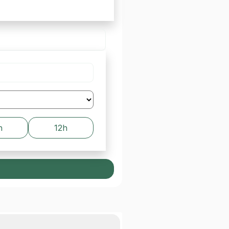
h
12h