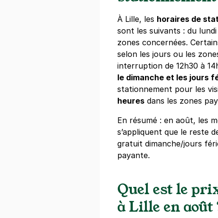
Lille - Vieu
À Lille, les
horaires de sta
32 rue des Ba
sont les suivants : du lund
59000
Lille
zones concernées. Certains
4,6
(369 avi
selon les jours ou les zone
interruption de 12h30 à 14
2,50 €
/heure
,
17 €/jour,
72 €/se
le dimanche et les jours f
Réserver
stationnement pour les vis
+ Abonnements disponibles
heures
dans les zones paya
En résumé : en août, les
s’appliquent que le reste d
Lille - Rép
gratuit dimanche/jours fér
16 rue du Fa
59800
Lille
payante.
4,3
(394 avi
1,50 €
/heure
,
17 €/jour,
67 €/sem
Quel est le pr
Réserver
à Lille en août 
+ Abonnements disponibles