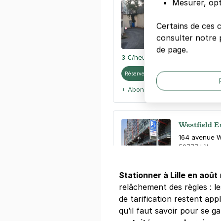
Mesurer, opt
Lille - Gare
22 rue Tourna
Certains de ces 
59800
Lille
consulter notre p
4,3
(859 avi
de page.
3 €
/heure
,
29 €/jour,
111 €/semai
Réserver
+ Abonnements disponibles
Westfield E
164 avenue Wi
59777
Lille
Stationner à Lille en août
Réserver
relâchement des règles : les
+ Abonnements disponibles
de tarification restent appl
qu’il faut savoir pour se ga