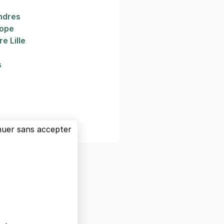
andres
rope
e Lille
s
lle
nuer sans accepter