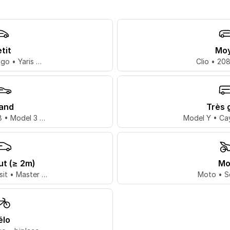
tit
Mo
go • Yaris …
Clio • 20
and
Très 
 • Model 3 …
Model Y • Ca
ut (≥ 2m)
Mo
sit • Master …
Moto • S
élo