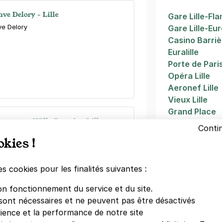
ve Delory - Lille
Gare Lille-Fl
ve Delory
Gare Lille-Eu
Casino Barrièr
Euralille
Porte de Pari
Opéra Lille
Aeronef Lille
Vieux Lille
Grand Place
 - avenue Willy Brandt - Lille
Grand Place Li
Conti
ly Brandt
okies !
es cookies pour les finalités suivantes :
maine
(tarifs dégressifs)
on fonctionnement du service et du site.
sont nécessaires et ne peuvent pas être désactivés
dience et la performance de notre site