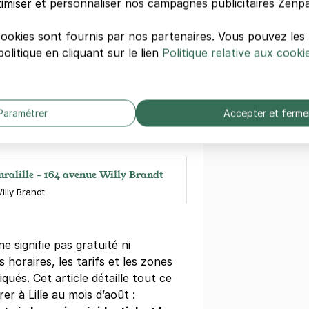
imiser et personnaliser nos campagnes publicitaires Zenpa
 de Lille Flandres - Tournai
i à Lille (Puis passage de la Demi-Lune)
cookies sont fournis par nos partenaires. Vous pouvez le
olitique en cliquant sur le lien
Politique relative aux cooki
s)
ne
(tarifs dégressifs)
Paramétrer
Accepter et ferme
uralille - 164 avenue Willy Brandt
lly Brandt
ne signifie pas gratuité ni
 horaires, les tarifs et les zones
iqués. Cet article détaille tout ce
rer à Lille au mois d’août :