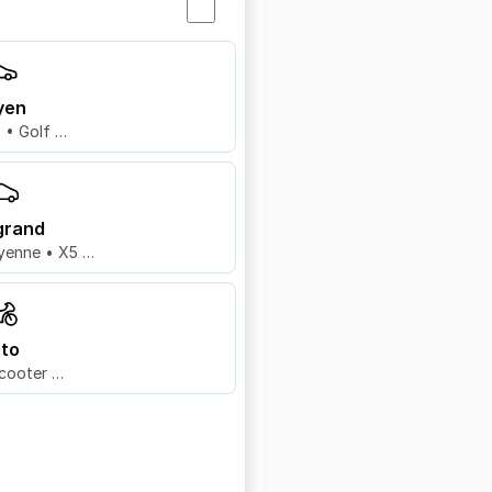
yen
8 • Golf …
grand
yenne • X5 …
to
cooter …