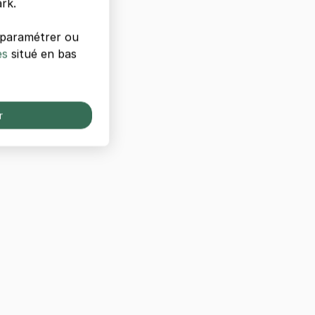
rk.
s paramétrer ou
es
situé en bas
r