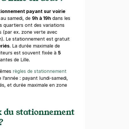
x Lille - IAE
tionnement payant sur voirie
teliers
i au samedi, de
9h à 19h
dans les
 quartiers ont des variations
s)
s (par ex. zone verte avec
h). Le stationnement est gratuit
maine
(tarifs dégressifs)
ériés
. La durée maximale de
iteurs est souvent fixée à
5
ntes de Lille.
 mêmes
règles de stationnement
e l’année : payant lundi-samedi,
ublique Beaux Arts - Gambetta
iés, et durée maximale en zone
ubourg Notre Dame
s)
aine
(tarifs dégressifs)
ix du stationnement
?