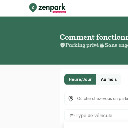
Comment fonctionne 
Parking privé
Sans eng
Heure/Jour
Au mois
Où cherchez-vous un parkin
Type de véhicule