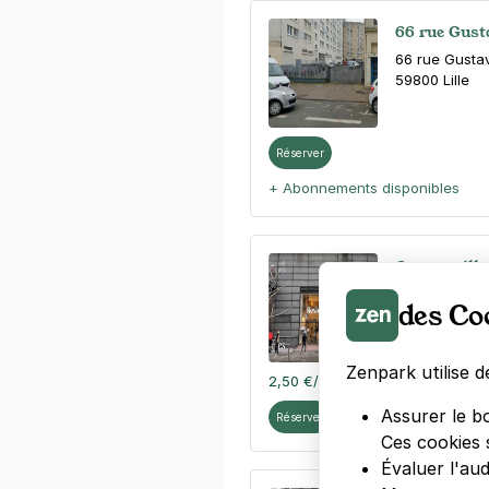
66 rue Gusta
66 rue Gusta
59800
Lille
Réserver
+ Abonnements disponibles
Centre-ville
83 avenue Wil
des Co
59000
Lille
4,6
(11 avis)
Zenpark utilise d
2,50 €
/heure
,
26 €/jour,
99 €/se
Assurer le b
Réserver
Ces cookies 
Évaluer l'au