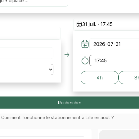
go • biplace …
31 juil. · 17:45
4h
8
Rechercher
Comment fonctionne le stationnement à Lille en août ?