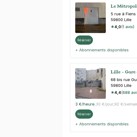
Le Métropole
5 rue à Fiens
59800
Lille
4,0
(1 avis)
Réserver
+ Abonnements disponibles
Lille - Gare
68 bis rue Gu
59800
Lille
4,4
(688 avi
3 €
/heure
,
30 €/jour,
92 €/semai
Réserver
+ Abonnements disponibles