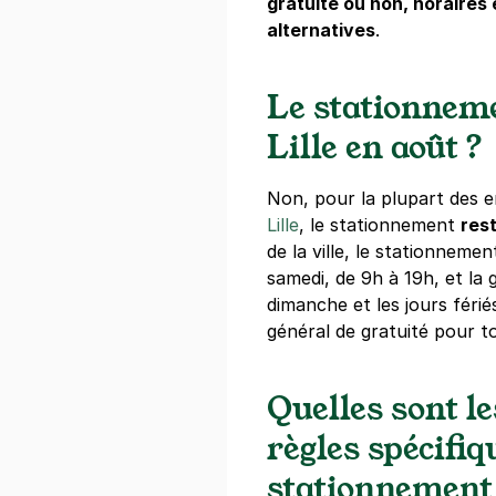
gratuité ou non, horaires e
Vieux Lille 
alternatives
.
31 rue de Thio
59800
Lille
Le stationneme
4,5
(22 avis
Lille en août ?
17 €
/jour
,
72 €/semaine
(tarifs d
Réserver
Non, pour la plupart des 
+ Abonnements disponibles
Lille
, le stationnement
res
de la ville, le stationneme
samedi, de 9h à 19h, et la 
IAE Lille - 
dimanche et les jours fériés.
66 rue de la 
général de gratuité pour to
59800
Lille
4,7
(8 avis)
Quelles sont le
Réserver
règles spécifiq
+ Abonnements disponibles
stationnement 