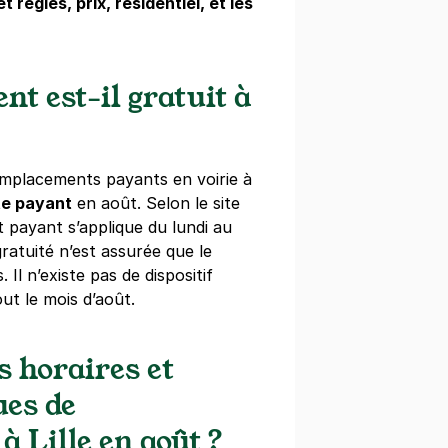
t règles, prix, résidentiel, et les
- rue de Thionville
nville
nt est-il gratuit à
)
égressifs)
emplacements payants en voirie à
te payant
en août. Selon le site
nt payant s’applique du lundi au
gratuité n’est assurée que le
rue de la Halle
 Il n’existe pas de dispositif
Halle
ut le mois d’août.
s horaires et
ues de
à Lille en août ?