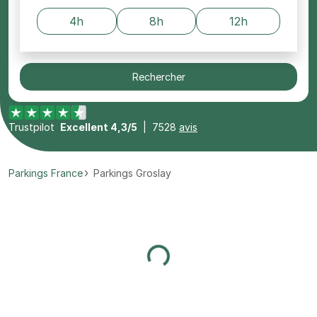
4h
8h
12h
Rechercher
Trustpilot
Excellent 4,3/5
|
7528
avis
Parkings France
Parkings Groslay