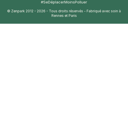
#SeDéplacerMoinsPolluer
© Zenpark 2012 - 2026 - Tous droits réservés - Fabriqué avec soin à
Rennes et Paris