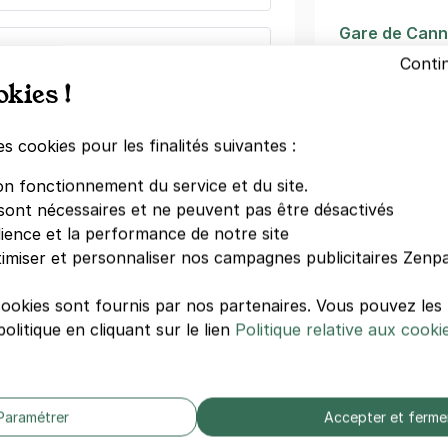
Gare de Can
position et de congrès - Impasse
Association 
Conti
delieu la Napoule
La Malmaison
okies !
3.14 Casino
aimu
ieu-la-Napoule
Galerie Viecel
es cookies pour les finalités suivantes :
Olympia
égressifs)
La Croisette
on fonctionnement du service et du site.
Musée de l'e
sont nécessaires et ne peuvent pas être désactivés
dience et la performance de notre site
imiser et personnaliser nos campagnes publicitaires Zenpa
Autres hôte
cookies sont fournis par nos partenaires. Vous pouvez le
rançois-Pierre Cerutti - Antibes
Hôtel Barrièr
olitique en cliquant sur le lien
Politique relative aux cooki
InterContine
çois-Pierre Cerutti
s
Hôtel le Can
Hôtel Ibis Ca
Le Grand Hôt
égressifs)
Paramétrer
Accepter et ferme