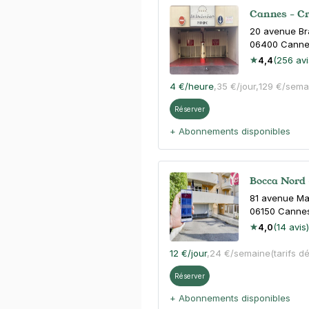
Cannes - Cr
20 avenue Br
06400
Canne
4,4
(256 avi
4 €
/heure
,
35 €/jour,
129 €/sema
Réserver
+ Abonnements disponibles
Bocca Nord
81 avenue Ma
06150
Canne
4,0
(14 avis)
12 €
/jour
,
24 €/semaine
(tarifs d
Réserver
+ Abonnements disponibles