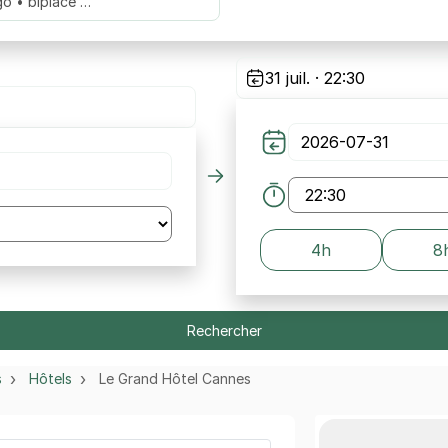
go • biplace …
31 juil. · 22:30
4h
8
Rechercher
s
Hôtels
Le Grand Hôtel Cannes