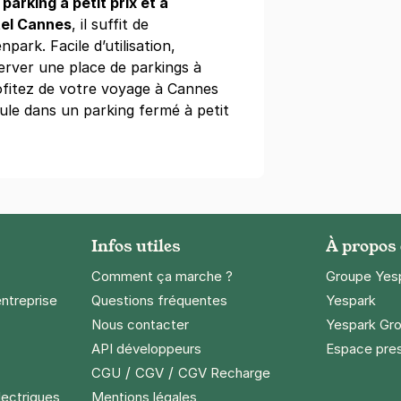
e
parking à petit prix et à
tel Cannes
, il suffit de
npark. Facile d’utilisation,
server une place de parkings à
rofitez de votre voyage à Cannes
ule dans un parking fermé à petit
Infos utiles
À propos
Comment ça marche ?
Groupe Yes
entreprise
Questions fréquentes
Yespark
Nous contacter
Yespark Gro
API développeurs
Espace pre
/
/
CGU
CGV
CGV Recharge
lectriques
Mentions légales