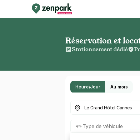
Réservation et loc
Stationnement dédié
Pa
Heure/Jour
Au mois
Où cherchez-vous un parkin
Type de véhicule