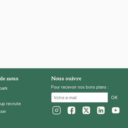
 de nous
Nous suivre
Pour recevoir nos bons plans :
park
Ema
OK
up recrute
sse
Instagram
Facebook
Twitter
LinkedIn
Youtube