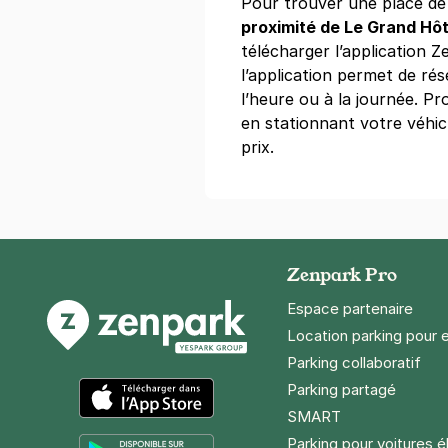
Pour trouver une place d
proximité de Le Grand Hô
télécharger l’application Ze
l’application permet de ré
l’heure ou à la journée. P
en stationnant votre véhic
prix.
Zenpark Pro
Espace partenaire
Location parking pour 
Parking collaboratif
Parking partagé
SMART
App Store
Parking pour voitures é