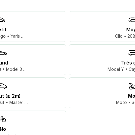
tit
Mo
go • Yaris …
Clio • 20
and
Très 
 • Model 3 …
Model Y • Ca
ut (≥ 2m)
Mo
sit • Master …
Moto • S
élo