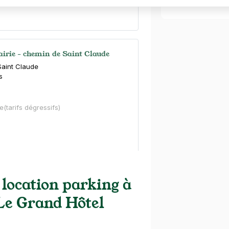
Voir tout >
airie - chemin de Saint Claude
Saint Claude
s
e
(tarifs dégressifs)
 location parking à
 Le Grand Hôtel