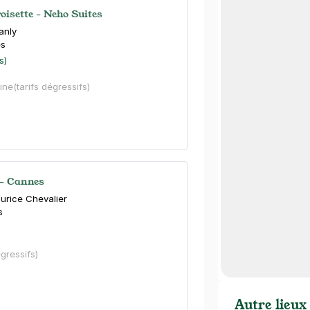
oisette - Neho Suites
anly
s
s)
ine
(tarifs dégressifs)
 - Cannes
urice Chevalier
s
égressifs)
Autre lieux