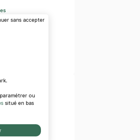
nes
Marty
nuer sans accepter
i
nfance
rk.
ls de Cannes
s paramétrer ou
e Le Gray d'Albion
es
situé en bas
ntal Carlon Cannes
berra Cannes
nnes Centre
el Cannes
r