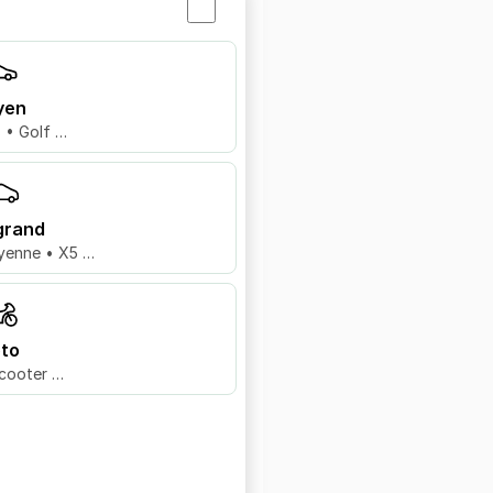
yen
8 • Golf …
grand
yenne • X5 …
to
cooter …