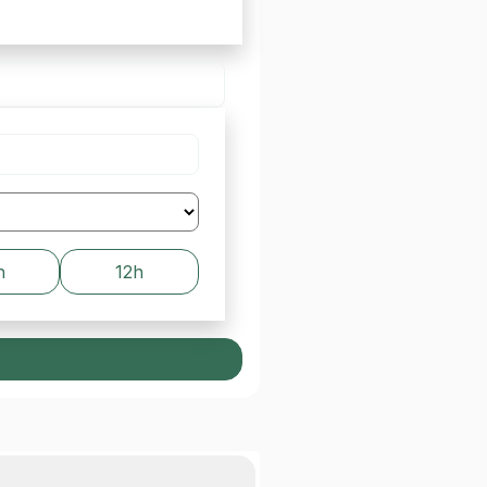
h
12h