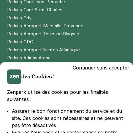
Parking Gare Lyon-Perrache
Parking Gare Saint-Charles
Parking Orly
Parking Aéroport Marseille-Provence
Parking Aéroport Toulouse Blagnac
Parking CDG
Parking Aéroport Nantes Atlantique
Parking Adidas Arena
Parking Parc des Princes
Continuer sans accepter
Parking LDLC Arena
des Cookies !
Parking Stade Pierre Mauroy
Parking Groupama Stadium
Zenpark utilise des cookies pour les finalités
Parking Vélodrome
suivantes :
Parking Stade de France
Assurer le bon fonctionnement du service et du
Parking Bercy
site.
Ces cookies sont nécessaires et ne peuvent
Parking La Défense Arena
pas être désactivés
Parking Les 4 temps
Évaluer l'audience et la performance de notre