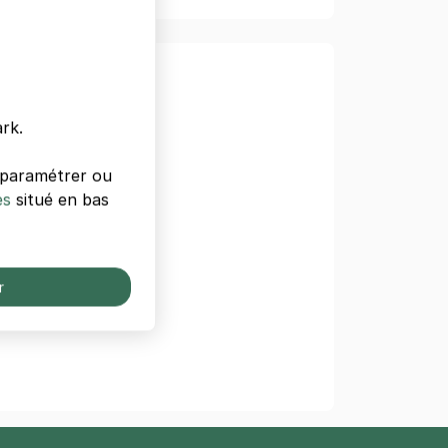
ordeaux
deaux
rk.
val
s paramétrer ou
es
situé en bas
Voyage de Bumpy®
r