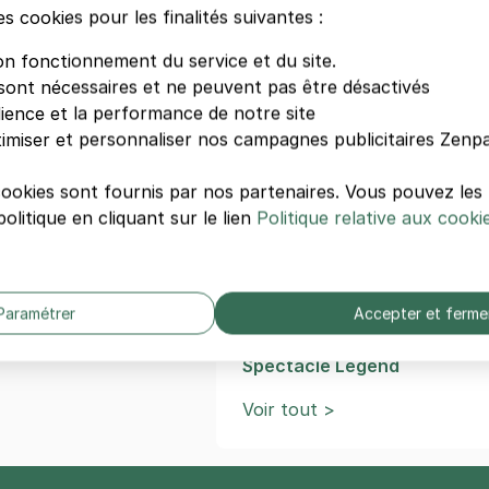
es cookies pour les finalités suivantes :
on fonctionnement du service et du site.
Autres événements de B
sont nécessaires et ne peuvent pas être désactivés
dience et la performance de notre site
Foire Internationale de Bor
imiser et personnaliser nos campagnes publicitaires Zenpa
Concert Dream Nation Festi
Concert Disney en Concert
cookies sont fournis par nos partenaires. Vous pouvez le
Concert Damien Saez
olitique en cliquant sur le lien
Politique relative aux cooki
Concert Chantal Goya
Concert Christophe Maé
Spectacle Dinosaures: Le 
Concert Eric Serra
Paramétrer
Accepter et ferme
Concert Gaëtan Roussel
Spectacle Legend
Voir tout >