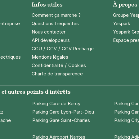
Infos utiles
À propos
Comment ça marche ?
Groupe Yes
entreprise
Questions fréquentes
Yespark
Nous contacter
Yespark Gro
API développeurs
Espace pre
/
/
CGU
CGV
CGV Recharge
lectriques
Mentions légales
/
Confidentialité
Cookies
Charte de transparence
et autres points d'intérêts
Parking Gare de Bercy
Parking Ga
tz
Parking Gare Lyon-Part-Dieu
Parking Gar
rache
Parking Gare Saint-Charles
Parking Orl
Parking Aéroport Nantes
Parking Ad