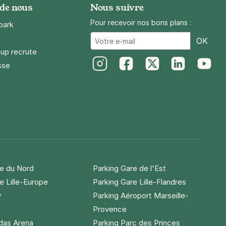
 de nous
Nous suivre
Pour recevoir nos bons plans :
park
Ema
OK
up recrute
sse
Instagram
Facebook
Twitter
LinkedIn
Youtube
re du Nord
Parking Gare de l'Est
e Lille-Europe
Parking Gare Lille-Flandres
y
Parking Aéroport Marseille-
Provence
idas Arena
Parking Parc des Princes