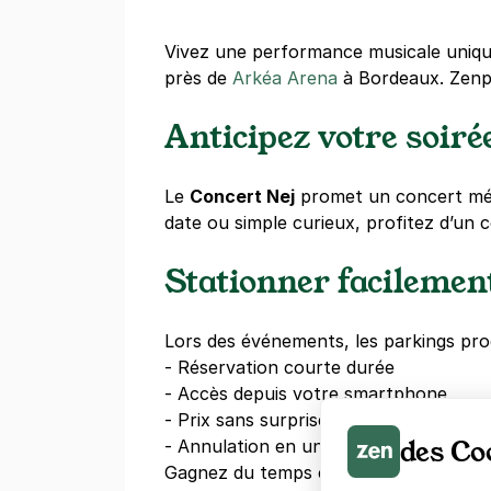
Vivez une performance musicale uniq
près de
Arkéa Arena
à Bordeaux. Zenpa
Anticipez votre soiré
Le
Concert Nej
promet un concert mém
date ou simple curieux, profitez d’un
Stationner facilemen
Lors des événements, les parkings pr
- Réservation courte durée
- Accès depuis votre smartphone
- Prix sans surprise
des Co
- Annulation en un clic
Gagnez du temps en
réservant votre