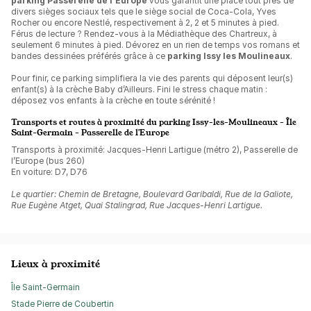
parking Passerelle de l’Europe
vous garantit une place tout près de
divers sièges sociaux tels que le siège social de Coca-Cola, Yves
Rocher ou encore Nestlé, respectivement à 2, 2 et 5 minutes à pied.
Férus de lecture ? Rendez-vous à la Médiathèque des Chartreux, à
seulement 6 minutes à pied. Dévorez en un rien de temps vos romans et
bandes dessinées préférés grâce à ce
parking Issy les Moulineaux
.
Pour finir, ce parking simplifiera la vie des parents qui déposent leur(s)
enfant(s) à la crèche Baby d’Ailleurs. Fini le stress chaque matin :
déposez vos enfants à la crèche en toute sérénité !
Transports et routes à proximité du parking Issy-les-Moulineaux - Île
Saint-Germain - Passerelle de l'Europe
Transports à proximité: Jacques-Henri Lartigue (métro 2), Passerelle de
l’Europe (bus 260)
En voiture: D7, D76
Le quartier: Chemin de Bretagne, Boulevard Garibaldi, Rue de la Galiote,
Rue Eugène Atget, Quai Stalingrad, Rue Jacques-Henri Lartigue.
Lieux à proximité
Île Saint-Germain
Stade Pierre de Coubertin