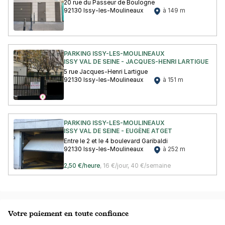
20 rue du Passeur de Boulogne
92130 Issy-les-Moulineaux
à 149 m
PARKING ISSY-LES-MOULINEAUX
ISSY VAL DE SEINE - JACQUES-HENRI LARTIGUE
5 rue Jacques-Henri Lartigue
92130 Issy-les-Moulineaux
à 151 m
PARKING ISSY-LES-MOULINEAUX
ISSY VAL DE SEINE - EUGÈNE ATGET
Entre le 2 et le 4 boulevard Garibaldi
92130 Issy-les-Moulineaux
à 252 m
2,50 €/heure
,
16 €/jour,
40 €/semaine
Votre paiement en toute confiance