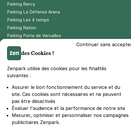
Parking Bercy
Parking La Défense Arena
Parking Les 4 temps
Parking Nation
Parking Porte de Versailles
Parking Lille Grand Palais
Continuer sans accepte
Parking Euralille
des Cookies !
Parking Casino Barrière Lille
Zenpark utilise des cookies pour les finalités
suivantes :
🌍 Passer de 130 à 110 km/h sur autoroute réduit votre
consommation de 20%
Assurer le bon fonctionnement du service et du
#SeDéplacerMoinsPolluer
site.
Ces cookies sont nécessaires et ne peuvent
© Zenpark 2012 - 2026 - Tous droits réservés - Fabriqué avec soin à
pas être désactivés
Rennes et Paris
Évaluer l'audience et la performance de notre site
Mesurer, optimiser et personnaliser nos campagnes
publicitaires Zenpark.