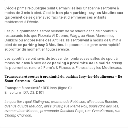
L'école primaire publique Saint Germain les îles Chabanne se trouve à
moins de 3 min à pied. C'est le
bon plan parking Issy les Moulineaux
qui permet de se garer avec facilité et d'emmener ses enfants
rapidement à l'école.
Les plus gourmands seront heureux de se rendre dans de nombreux
restaurants tels que Pizzeria Al Duomo, Wagy, au Vieux Marronnier,
Daikichi ou encore Perle des Antilles. Ils se trouvent à moins de 8 min à
pied de ce
parking Issy 3 Moulins
. Ils pourront se garer avec rapidité
et profiter du moment en toute sérénité.
Les sportifs seront ravis de trouver de nombreuses salles de sport à
moins de 7 min à pied de ce
parking à proximité de la mairie d'Issy
.
Ils pourront se rendre à Form's & Fitness et Fitness Issy les Moulineaux.
Transports et routes à proximité du parking Issy-les-Moulineaux - Ile
Saint-Germain - Centre
Transport à proximité : RER Issy (ligne C)
En voiture : D7, D2, D101
Le quartier : quai Stalingrad, promenade Robinson, allée Louis Bonnier,
avenue du Bas Meudon, allée D’Issy, rue Pierre Poli, boulevard des Iles,
avenue Jean Monnet, promenade Constant Pape, rue Yves Kermen, rue
Champ Chardon.