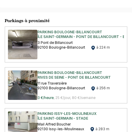
Parkings à proximité
PARKING BOULOGNE-BILLANCOURT
ÎLE SAINT-GERMAIN - PONT DE BILLANCOURT - BO
3 Pont de Billancourt
92100 Boulogne-Billancourt
à 224 m
PARKING BOULOGNE-BILLANCOURT
RIVES DE SEINE - PONT DE BILLANCOURT
11 rue Traversière
92100 Boulogne-Billancourt
à 256 m
3 €/heure
,
25 €/jour,
80 €/semaine
PARKING ISSY-LES-MOULINEAUX
ÎLE SAINT-GERMAIN - STADE
Mail Alfred Boucher
92130 Issy-les-Moulineaux
à 283 m