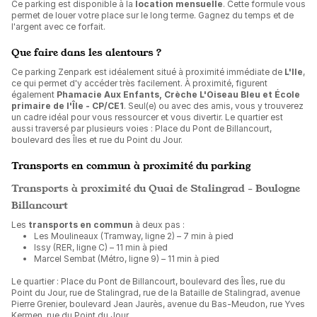
Ce parking est disponible à la
location mensuelle
. Cette formule vous
permet de louer votre place sur le long terme. Gagnez du temps et de
l'argent avec ce forfait.
Que faire dans les alentours ?
Ce parking Zenpark est idéalement situé à proximité immédiate de
L'Ile
,
ce qui permet d'y accéder très facilement. À proximité, figurent
également
Phamacie Aux Enfants, Crèche L'Oiseau Bleu et École
primaire de l'Île - CP/CE1
. Seul(e) ou avec des amis, vous y trouverez
un cadre idéal pour vous ressourcer et vous divertir. Le quartier est
aussi traversé par plusieurs voies : Place du Pont de Billancourt,
boulevard des Îles et rue du Point du Jour.
Transports en commun à proximité du parking
Transports à proximité du Quai de Stalingrad - Boulogne
Billancourt
Les
transports en commun
à deux pas :
Les Moulineaux (Tramway, ligne 2) – 7 min à pied
Issy (RER, ligne C) – 11 min à pied
Marcel Sembat (Métro, ligne 9) – 11 min à pied
Le quartier : Place du Pont de Billancourt, boulevard des Îles, rue du
Point du Jour, rue de Stalingrad, rue de la Bataille de Stalingrad, avenue
Pierre Grenier, boulevard Jean Jaurès, avenue du Bas-Meudon, rue Yves
Kermen, rue du Point du Jour.