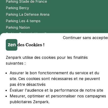
Parking Stade de France
Parking Bercy
Parking La Défense Arena
Parking Les 4 temps
Parking Nation
Parking Porte de Versailles
Continuer sans accepte
Parking Lille Grand Palais
des Cookies !
Parking Euralille
Parking Casino Barrière Lille
Zenpark utilise des cookies pour les finalités
suivantes :
🌍 Passer de 130 à 110 km/h sur autoroute réduit votre
Assurer le bon fonctionnement du service et du
consommation de 20%
#SeDéplacerMoinsPolluer
site.
Ces cookies sont nécessaires et ne peuvent
pas être désactivés
© Zenpark 2012 - 2026 - Tous droits réservés - Fabriqué avec soin à
Rennes et Paris
Évaluer l'audience et la performance de notre site
Mesurer, optimiser et personnaliser nos campagnes
publicitaires Zenpark.