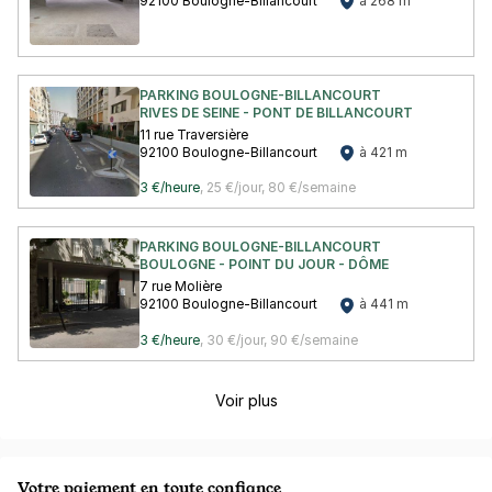
92100 Boulogne-Billancourt
à 268 m
PARKING BOULOGNE-BILLANCOURT
RIVES DE SEINE - PONT DE BILLANCOURT
11 rue Traversière
92100 Boulogne-Billancourt
à 421 m
3 €/heure
,
25 €/jour,
80 €/semaine
PARKING BOULOGNE-BILLANCOURT
BOULOGNE - POINT DU JOUR - DÔME
7 rue Molière
92100 Boulogne-Billancourt
à 441 m
3 €/heure
,
30 €/jour,
90 €/semaine
Voir plus
Votre paiement en toute confiance