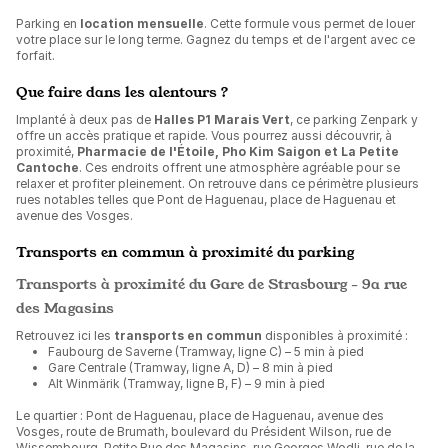
Parking en
location mensuelle
. Cette formule vous permet de louer
votre place sur le long terme. Gagnez du temps et de l'argent avec ce
forfait.
Que faire dans les alentours ?
Implanté à deux pas de
Halles P1 Marais Vert
, ce parking Zenpark y
offre un accès pratique et rapide. Vous pourrez aussi découvrir, à
proximité,
Pharmacie de l'Étoile, Pho Kim Saigon et La Petite
Cantoche
. Ces endroits offrent une atmosphère agréable pour se
relaxer et profiter pleinement. On retrouve dans ce périmètre plusieurs
rues notables telles que Pont de Haguenau, place de Haguenau et
avenue des Vosges.
Transports en commun à proximité du parking
Transports à proximité du Gare de Strasbourg - 9a rue
des Magasins
Retrouvez ici les
transports en commun
disponibles à proximité :
Faubourg de Saverne (Tramway, ligne C) – 5 min à pied
Gare Centrale (Tramway, ligne A, D) – 8 min à pied
Alt Winmärik (Tramway, ligne B, F) – 9 min à pied
Le quartier : Pont de Haguenau, place de Haguenau, avenue des
Vosges, route de Brumath, boulevard du Président Wilson, rue de
Wissembourg, Petite Rue des Magasins, rue Georges Wodli, rue de la