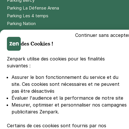
Parking Bercy
Parking La Défense Arena
Parking Les 4 temps
Parking Nation
Parking Porte de Versailles
Continuer sans accepte
Parking Lille Grand Palais
des Cookies !
Parking Euralille
Parking Casino Barrière Lille
Zenpark utilise des cookies pour les finalités
suivantes :
🌍 Passer de 130 à 110 km/h sur autoroute réduit votre
Assurer le bon fonctionnement du service et du
consommation de 20%
#SeDéplacerMoinsPolluer
site.
Ces cookies sont nécessaires et ne peuvent
pas être désactivés
© Zenpark 2012 - 2026 - Tous droits réservés - Fabriqué avec soin à
Rennes et Paris
Évaluer l'audience et la performance de notre site
Mesurer, optimiser et personnaliser nos campagnes
publicitaires Zenpark.
Certains de ces cookies sont fournis par nos