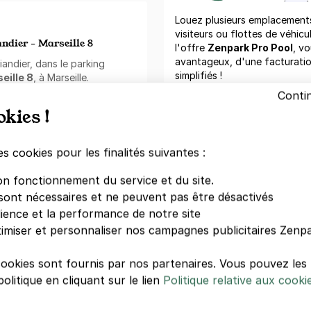
Louez plusieurs emplacements 
visiteurs ou flottes de véhicu
ndier - Marseille 8
l'offre
Zenpark Pro Pool
, vo
avantageux, d'une facturati
andier, dans le parking
simplifiés !
seille 8
, à Marseille.
ng met à votre disposition
Conti
de nuit. Il vous permet de
Demand
okies !
nts :
voitures très petites,
es vélos
.
es cookies pour les finalités suivantes :
ark
:
Votre paiement en toute co
centres-villes, gares et
on fonctionnement du service et du site.
Paiement sécurisé
ique ;
sont nécessaires et ne peuvent pas être désactivés
Sans frais de réservation
llion d'utilisateurs
dience et la performance de notre site
Annulation gratuite
(Sous conditions)
imiser et personnaliser nos campagnes publicitaires Zenpa
rvation ;
ible ;
a l'application mobile.
cookies sont fournis par nos partenaires. Vous pouvez le
Zenpark est présent sur v
olitique en cliquant sur le lien
Politique relative aux cooki
:
Téléchargement gratuit
Réservez, payez et ouvr
ent au mois. Cette formule