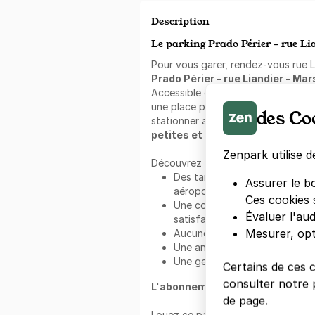
Description
Le parking Prado Périer - rue Lia
Pour vous garer, rendez-vous rue Li
Prado Périer - rue Liandier - Mar
Accessible en permanence, le parki
une place privative, de jour comme 
des Co
stationner avec les véhicules suiva
petites et moyennes ainsi que l
Zenpark utilise d
Découvrez les avantages de
Zenp
Des tarifs attractifs dans les 
Assurer le b
aéroports en France et en Belg
Ces cookies 
Une communauté de plus d'un mi
Évaluer l'au
satisfaits ;
Mesurer, opt
Aucune commission sur la rése
Une annulation gratuite et flex
Une gestion facile et rapide vi
Certains de ces 
consulter notre p
L'abonnement au mois Zenpark 
de page.
Louez ce parking avec un abonnem