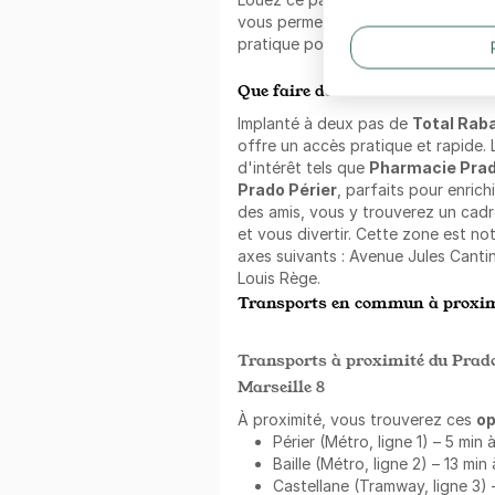
vous permet de louer votre place su
pratique pour ne plus perdre de te
Que faire dans les alentours ?
Implanté à deux pas de
Total Rab
offre un accès pratique et rapide. 
d'intérêt tels que
Pharmacie Prad
Prado Périer
, parfaits pour enrich
des amis, vous y trouverez un cadr
et vous divertir. Cette zone est n
axes suivants : Avenue Jules Cantin
Louis Rège.
Transports en commun à proxim
Transports à proximité du Prado 
Marseille 8
À proximité, vous trouverez ces
op
Périer (Métro, ligne 1) – 5 min 
Baille (Métro, ligne 2) – 13 min
Castellane (Tramway, ligne 3) 