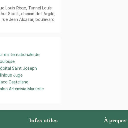
rue Louis Rège, Tunnel Louis
ur Scott, chemin de l'Argile,
 rue Jean Alcazar, boulevard
oire internationale de
oulouse
ôpital Saint Joseph
linique Juge
lace Castellane
alon Artemisia Marseille
Infos utiles
À propos