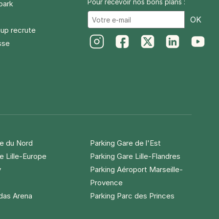
Pour recevoir nos bons plans :
park
Ema
OK
up recrute
sse
Instagram
Facebook
Twitter
LinkedIn
Youtube
re du Nord
Parking Gare de l'Est
e Lille-Europe
Parking Gare Lille-Flandres
y
Parking Aéroport Marseille-
Provence
idas Arena
Parking Parc des Princes