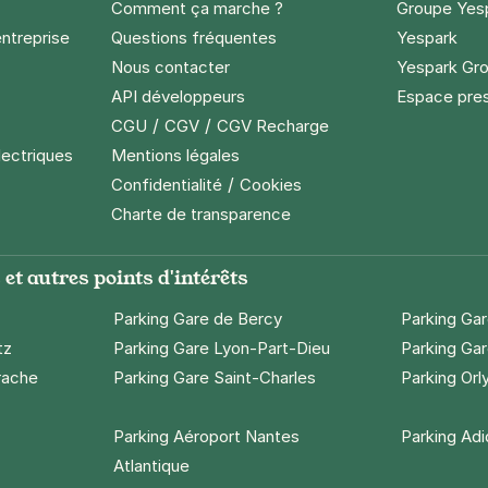
Comment ça marche ?
Groupe Yes
entreprise
Questions fréquentes
Yespark
Nous contacter
Yespark Gro
API développeurs
Espace pre
/
/
CGU
CGV
CGV Recharge
lectriques
Mentions légales
/
Confidentialité
Cookies
Charte de transparence
et autres points d'intérêts
Parking Gare de Bercy
Parking Ga
tz
Parking Gare Lyon-Part-Dieu
Parking Gar
rache
Parking Gare Saint-Charles
Parking Orl
Parking Aéroport Nantes
Parking Ad
Atlantique