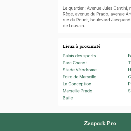
Le quartier : Avenue Jules Cantini, 
Rège, avenue du Prado, avenue Arth
rue du Rouet, boulevard Jacquand,
de Louvain.
Lieux à proximité
Palais des sports
F
Parc Chanot
T
Stade Vélodrome
H
Foire de Marseille
C
La Conception
P
Marseille Prado
S
Baille
Zenpark Pro