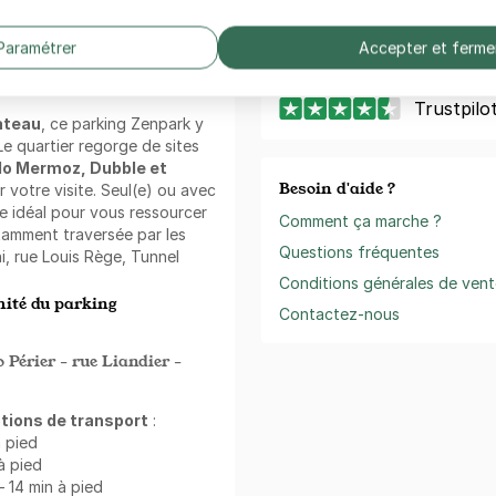
r le long terme. Une solution
mps à se garer.
Télécharger dan
Paramétrer
Accepter et ferme
l'App Store
Trustpilo
ateau
, ce parking Zenpark y
Le quartier regorge de sites
o Mermoz, Dubble et
Besoin d'aide ?
ir votre visite. Seul(e) ou avec
e idéal pour vous ressourcer
Comment ça marche ?
otamment traversée par les
Questions fréquentes
i, rue Louis Rège, Tunnel
Conditions générales de vent
ité du parking
Contactez-nous
Périer - rue Liandier -
tions de transport
:
à pied
 à pied
– 14 min à pied