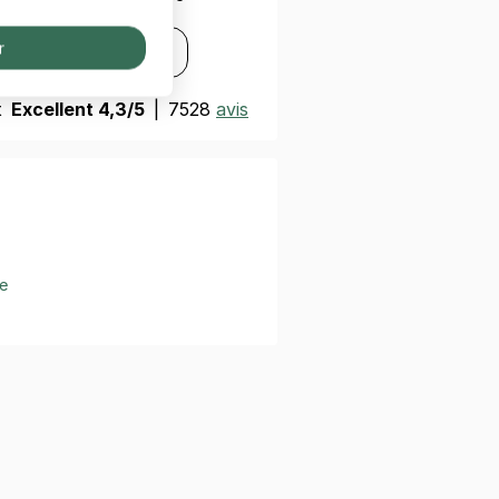
s
Disponible sur
r
Google Play
t
Excellent 4,3/5
|
7528
avis
e