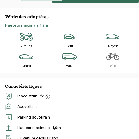
Véhicules adaptés
Hauteur maximale
:
1,9m
2 roues
Petit
Moyen
Grand
Haut
Vélo
Caractéristiques
Place attribuée
Accueillant
Parking souterrain
Hauteur maximale : 1,9m
Ouverture depuis l'app