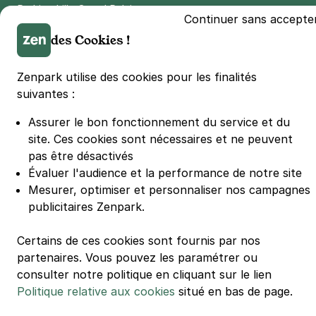
Parking Lille Grand Palais
Continuer sans accepte
Parking Euralille
des Cookies !
Parking Casino Barrière Lille
Zenpark utilise des cookies pour les finalités
suivantes :
🌍 Passer de 130 à 110 km/h sur autoroute réduit votre
consommation de 20%
#SeDéplacerMoinsPolluer
Assurer le bon fonctionnement du service et du
site.
Ces cookies sont nécessaires et ne peuvent
© Zenpark 2012 - 2026 - Tous droits réservés - Fabriqué avec soin à
Rennes et Paris
pas être désactivés
Évaluer l'audience et la performance de notre site
Mesurer, optimiser et personnaliser nos campagnes
publicitaires Zenpark.
Certains de ces cookies sont fournis par nos
partenaires. Vous pouvez les paramétrer ou
consulter notre politique en cliquant sur le lien
Politique relative aux cookies
situé en bas de page.