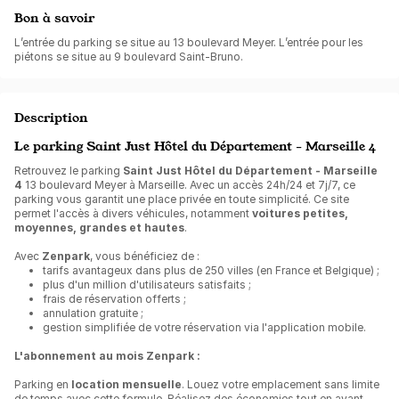
Bon à savoir
L’entrée du parking se situe au
13 boulevard Meyer
. L’entrée pour les
piétons se situe au
9 boulevard Saint-Bruno
.
Description
Le parking Saint Just Hôtel du Département - Marseille 4
Retrouvez le parking
Saint Just Hôtel du Département - Marseille
4
13 boulevard Meyer à Marseille. Avec un accès 24h/24 et 7j/7, ce
parking vous garantit une place privée en toute simplicité. Ce site
permet l'accès à divers véhicules, notamment
voitures petites,
moyennes, grandes et hautes
.
Avec
Zenpark
, vous bénéficiez de :
tarifs avantageux dans plus de 250 villes (en France et Belgique) ;
plus d'un million d'utilisateurs satisfaits ;
frais de réservation offerts ;
annulation gratuite ;
gestion simplifiée de votre réservation via l'application mobile.
L'abonnement au mois Zenpark :
Parking en
location mensuelle
. Louez votre emplacement sans limite
de temps avec cette formule. Réalisez des économies tout en ayant