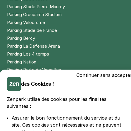
Parking Stade Pierre Mauroy
Parking Groupama Stadium
Parking Vélodrome
Parking Stade de France
Parking Bercy
Parking La Défense Arena
Parking Les 4 temps
Parking Nation
Parking Porte de Versailles
Continuer sans accepte
Parking Lille Grand Palais
des Cookies !
Parking Euralille
Parking Casino Barrière Lille
Zenpark utilise des cookies pour les finalités
suivantes :
🌍 Passer de 130 à 110 km/h sur autoroute réduit votre
consommation de 20%
Assurer le bon fonctionnement du service et du
#SeDéplacerMoinsPolluer
site.
Ces cookies sont nécessaires et ne peuvent
© Zenpark 2012 - 2026 - Tous droits réservés - Fabriqué avec soin à