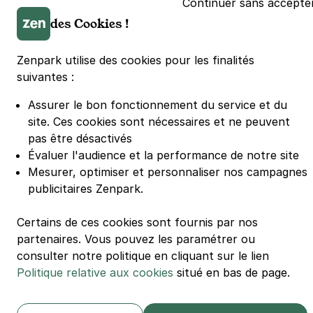
Continuer sans accepte
Parking Lille Grand Palais
des Cookies !
Parking Euralille
Parking Casino Barrière Lille
Zenpark utilise des cookies pour les finalités
suivantes :
🌍 Passer de 130 à 110 km/h sur autoroute réduit votre
consommation de 20%
Assurer le bon fonctionnement du service et du
#SeDéplacerMoinsPolluer
site.
Ces cookies sont nécessaires et ne peuvent
© Zenpark 2012 - 2026 - Tous droits réservés - Fabriqué avec soin à
pas être désactivés
Rennes et Paris
Évaluer l'audience et la performance de notre site
Mesurer, optimiser et personnaliser nos campagnes
publicitaires Zenpark.
Certains de ces cookies sont fournis par nos
partenaires. Vous pouvez les paramétrer ou
consulter notre politique en cliquant sur le lien
Politique relative aux cookies
situé en bas de page.