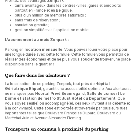
Profitez des avantages
Zenpark
:
tarifs avantageux dans les centres-villes, gares et aéroports
partout en France et en Belgique ;
plus d'un million de membres satisfaits ;
sans frais de réservation ;
annulation gratuite ;
gestion simplifiée via l'application mobile.
L'abonnement au mois Zenpark :
Parking en
location mensuelle
. Vous pouvez louer votre place pour
une longue durée avec cette formule. Cette formule vous permettra de
réaliser des économies et de ne plus vous soucier de trouver une place
disponible dans le quartier !
Que faire dans les alentours ?
La localisation de ce parking Zenpark, tout près de
Hôpital
Gériatrique Ehpad
, garantit une accessibilité optimale. Aux alentours,
ne manquez pas
Hôpital Privé Beauregard, Salle de concert Le
Dôme et station de métro St Just Hôtel du Departement
. Que
vous soyez seul(e) ou accompagné(e), ces lieux invitent à la détente et
à la convivialité. Cette zone est bordée et traversée par plusieurs rues
importantes telles que Boulevard Françoise Duparc, Boulevard du
Maréchal Juin et Avenue Alexander Fleming.
Transports en commun à proximité du parking