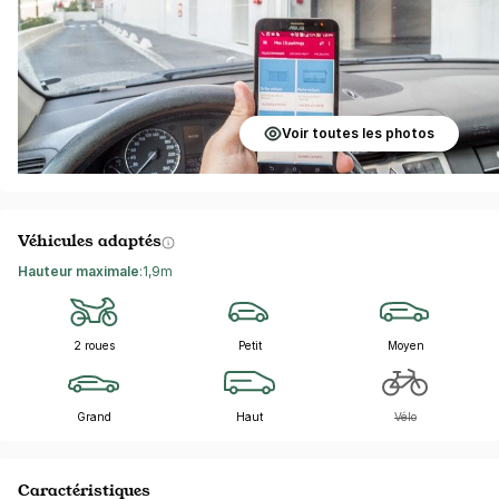
Voir toutes les photos
Véhicules adaptés
Hauteur maximale
:
1,9m
2 roues
Petit
Moyen
Grand
Haut
Vélo
Caractéristiques