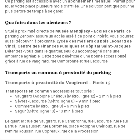
Ce parking est accessible avec un
abonnement mensuel
. Parfait pour
louer votre place plusieurs mois d'affilée. Une solution pratique pour ne
plus perdre de temps à se garer.
Que faire dans les alentours ?
Situé à proximité directe de
Musée Mendjisky - Ecoles de Paris
, ce
parking Zenpark assure un accès aisé à ce point d'intérêt. Vous pourrez
aussi découvrir, à proximité,
Lycée des métiers du bois Léonard de
Vinci, Centre des Finances Publiques et Hôpital Saint-Jacques
.
Détendez-vous dans le quartier, seul ou accompagné dans une
ambiance agréable. Cette zone bénéficie d'une bonne accessibilité
grâce à rue de Vaugirard, rue Cambronne et rue Lecourbe.
Transports en commun à proximité du parking
Transports à proximité du Vaugirard - Paris 15
Transports en commun
accessibles tout près :
Vaugirard (Adolphe Chériou) (Métro, ligne 12) – 2 min à pied
Sèvres-Lecourbe (Métro, ligne 6) – 9 min à pied
Commerce (Métro, ligne 8) – 9 min à pied
Ségur (Métro, ligne 10) – 10 min à pied
Le quartier : rue de Vaugirard, rue Cambronne, rue Lecourbe, rue Paul
Barruel, rue Bausset, rue Borromée, place Adolphe Chérioux, rue de
l'Amiral Roussin, rue Copreaux, rue de la Procession.