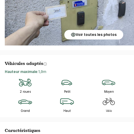
Voir toutes les photos
Véhicules adaptés
Hauteur maximale
:
1,9m
2 roues
Petit
Moyen
Grand
Haut
Vélo
Caractéristiques