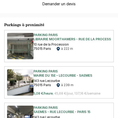
Demander un devis
Parkings à proximité
PARKING PARIS
LIBRAIRIE MOORTHAMERS - RUE DE LA PROCESSION -
10 rue de la Procession
75015 Paris
à 222 m
PARKING PARIS
MAIRIE DU 15E – LECOURBE - SAEMES
143 rue Lecourbe
75015 Paris
à 239 m
5,08 €/heure
,
45,68 €/jour,
137,16 €/semaine
PARKING PARIS
SAEMES - RUE LECOURBE - PARIS 15
143 rue Lecourbe