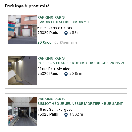
Parkings à proximité
PARKING PARIS
EVARISTE GALOIS - PARIS 20
5 rue Evariste Galois
75020 Paris
à 58 m
20 €/jour
,
65 €/semaine
PARKING PARIS
RUE LÉON FRAPIÉ - RUE PAUL MEURICE - PARIS 20
31 rue Paul Meurice
75020 Paris
à 315 m
PARKING PARIS
BIBLIOTHÈQUE JEUNESSE MORTIER - RUE SAINT FARG
76 rue Saint Fargeau
75020 Paris
à 362 m