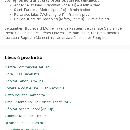
Les
lignes de transports proches
sont les suivantes :
Adrienne Bolland (Tramway, ligne 3B) – 4 min à pied
Saint-Fargeau (Métro, ligne 3b) – 8 min à pied
Porte des Lilas (Métro, ligne 11) – 8 min à pied
Gallieni (Parc de Bagnolet) (Métro, ligne 3) – 11 min à pied
Le quartier : Boulevard Mortier, avenue Pasteur, rue Évariste Galois, rue
Pierre Soulié, rue des Frères Flavien, rue Parmentier, rue des Bruyères,
rue Jean-Baptiste Clément, rue Jean Jaurès, rue des Fougères.
Lieux à proximité
Centre Commercial Bel Est
Hôtel Lilas Gambetta
Hôpital Tenon (Ap-Hp)
Foyer De Post-Cure L'Elan Retrouve
Cattp Adultes Gambetta
Cmp Enfants Ap-Hp Robert Debré 75I12
Hôpital Robert Debré (Ap-Hp)
Clinique Maussins-Nallet
Bliothèque Oscar Wilde
Comédie de la Passerelle