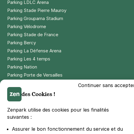
Parking LDLC Arena
Parking Stade Pierre Mauroy
Parking Groupama Stadium
Parking Vélodrome
Parking Stade de France
Parking Bercy
Parking La Défense Arena
Parking Les 4 temps
Parking Nation
Parking Porte de Versailles
Parking Lille Grand Palais
Continuer sans accepte
Parking Euralille
des Cookies !
Parking Casino Barrière Lille
Zenpark utilise des cookies pour les finalités
suivantes :
🌍 Passer de 130 à 110 km/h sur autoroute réduit votre
consommation de 20%
#SeDéplacerMoinsPolluer
Assurer le bon fonctionnement du service et du