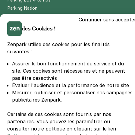
Parking Nation
Parking Porte de Versailles
Continuer sans accepte
Parking Lille Grand Palais
des Cookies !
Parking Euralille
Parking Casino Barrière Lille
Zenpark utilise des cookies pour les finalités
suivantes :
🌍 Passer de 130 à 110 km/h sur autoroute réduit votre
Assurer le bon fonctionnement du service et du
consommation de 20%
#SeDéplacerMoinsPolluer
site.
Ces cookies sont nécessaires et ne peuvent
pas être désactivés
© Zenpark 2012 - 2026 - Tous droits réservés - Fabriqué avec soin à
Rennes et Paris
Évaluer l'audience et la performance de notre site
Mesurer, optimiser et personnaliser nos campagnes
publicitaires Zenpark.
Certains de ces cookies sont fournis par nos
partenaires. Vous pouvez les paramétrer ou
consulter notre politique en cliquant sur le lien