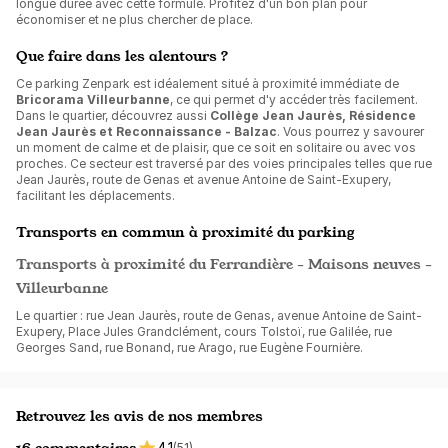
longue durée avec cette formule. Profitez d'un bon plan pour
économiser et ne plus chercher de place.
Que faire dans les alentours ?
Ce parking Zenpark est idéalement situé à proximité immédiate de
Bricorama Villeurbanne
, ce qui permet d'y accéder très facilement.
Dans le quartier, découvrez aussi
Collège Jean Jaurès, Résidence
Jean Jaurès et Reconnaissance - Balzac
. Vous pourrez y savourer
un moment de calme et de plaisir, que ce soit en solitaire ou avec vos
proches. Ce secteur est traversé par des voies principales telles que rue
Jean Jaurès, route de Genas et avenue Antoine de Saint-Exupery,
facilitant les déplacements.
Transports en commun à proximité du parking
Transports à proximité du Ferrandière - Maisons neuves -
Villeurbanne
Le quartier : rue Jean Jaurès, route de Genas, avenue Antoine de Saint-
Exupery, Place Jules Grandclément, cours Tolstoï, rue Galilée, rue
Georges Sand, rue Bonand, rue Arago, rue Eugène Fournière.
Retrouvez les avis de nos membres
16 commentaires
4.1
(51)