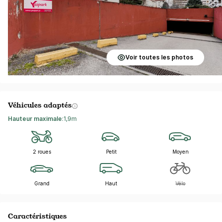
Voir toutes les photos
Véhicules adaptés
Hauteur maximale
:
1,9m
2 roues
Petit
Moyen
Grand
Haut
Vélo
Caractéristiques