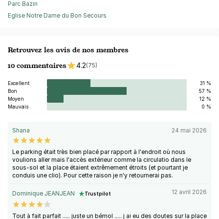
Parc Bazin
Eglise Notre Dame du Bon Secours
Retrouvez les avis de nos membres
10 commentaires
4.2
(75)
Excellent
31 %
Bon
57 %
Moyen
12 %
Mauvais
0 %
Shana
24 mai 2026
Le parking était très bien placé par rapport à l'endroit où nous
voulions aller mais l'accès extérieur comme la circulatio dans le
sous-sol et la place étaient extrêmement étroits (et pourtant je
conduis une clio). Pour cette raison je n'y retournerai pas.
12 avril 2026
Dominique JEANJEAN
Trustpilot
Tout à fait parfait ..... juste un bémol ..... j ai eu des doutes sur la place