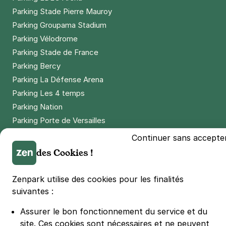
Parking Stade Pierre Mauroy
Parking Groupama Stadium
Parking Vélodrome
Parking Stade de France
Parking Bercy
Parking La Défense Arena
Parking Les 4 temps
Parking Nation
Parking Porte de Versailles
Parking Lille Grand Palais
Continuer sans accepte
Parking Euralille
des Cookies !
Parking Casino Barrière Lille
Zenpark utilise des cookies pour les finalités
suivantes :
🌍 Passer de 130 à 110 km/h sur autoroute réduit votre
consommation de 20%
#SeDéplacerMoinsPolluer
Assurer le bon fonctionnement du service et du
site.
Ces cookies sont nécessaires et ne peuvent
© Zenpark 2012 - 2026 - Tous droits réservés - Fabriqué avec soin à