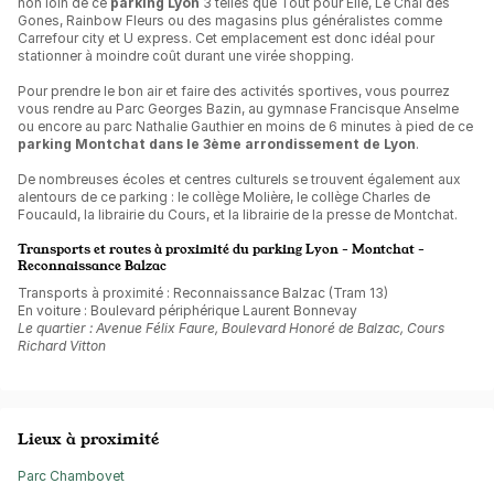
non loin de ce
parking Lyon
3 telles que Tout pour Elle, Le Chai des
Gones, Rainbow Fleurs ou des magasins plus généralistes comme
Carrefour city et U express. Cet emplacement est donc idéal pour
stationner à moindre coût durant une virée shopping.
Pour prendre le bon air et faire des activités sportives, vous pourrez
vous rendre au Parc Georges Bazin, au gymnase Francisque Anselme
ou encore au parc Nathalie Gauthier en moins de 6 minutes à pied de ce
parking Montchat dans le 3ème arrondissement de Lyon
.
De nombreuses écoles et centres culturels se trouvent également aux
alentours de ce parking : le collège Molière, le collège Charles de
Foucauld, la librairie du Cours, et la librairie de la presse de Montchat.
Transports et routes à proximité du parking Lyon - Montchat -
Reconnaissance Balzac
Transports à proximité : Reconnaissance Balzac (Tram 13)
En voiture : Boulevard périphérique Laurent Bonnevay
Le quartier : Avenue Félix Faure, Boulevard Honoré de Balzac, Cours
Richard Vitton
Lieux à proximité
Parc Chambovet