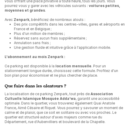
vous offrant une place privative à toute heure, tous les jours. Vous
pourrez vous y garer avec les véhicules suivants :
voitures petites,
moyennes et grandes
.
Avec
Zenpark
, bénéficiez de nombreux atouts :
Des prix compétitifs dans les centres-villes, gares et aéroports en
France et en Belgique ;
Plus d'un million de membres ;
Réservez sans aucun frais supplémentaire ;
Annulation sans frais ;
Une gestion fluide et intuitive grâce à l'application mobile.
L'abonnement au mois Zenpark :
Ce parking est disponible à la
location mensuelle
. Pour un
stationnement longue durée, choisissez cette formule. Profitez d'un
bon plan pour économiser et ne plus chercher de place.
Que faire dans les alentours ?
La localisation de ce parking Zenpark, tout près de
Association
Cultuelle Islamique Mosquée Adda’wa
, garantit une accessibilité
optimale. Dans le quartier, vous trouverez également Quai Anatole
France, Aimé Césaire et Riquet. Vous pourrez y savourer un moment de
calme et de plaisir, que ce soit en solitaire ou avec vos proches. Le
quartier est structuré autour d'axes majeurs comme rue du
Département, rue d'Aubervilliers et boulevard de la Chapelle.