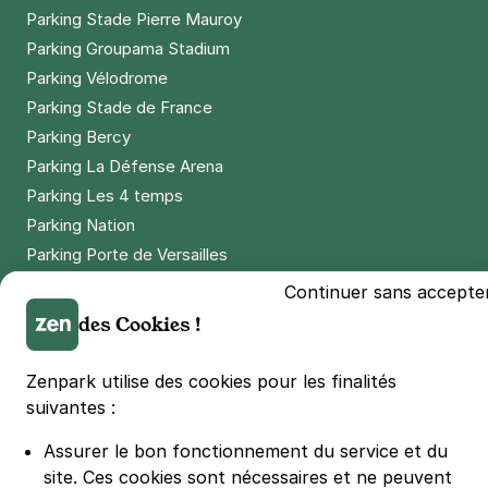
Parking Stade Pierre Mauroy
Parking Groupama Stadium
Parking Vélodrome
Parking Stade de France
Parking Bercy
Parking La Défense Arena
Parking Les 4 temps
Parking Nation
Parking Porte de Versailles
Parking Lille Grand Palais
Continuer sans accepte
Parking Euralille
des Cookies !
Parking Casino Barrière Lille
Zenpark utilise des cookies pour les finalités
suivantes :
🌍 Passer de 130 à 110 km/h sur autoroute réduit votre
consommation de 20%
#SeDéplacerMoinsPolluer
Assurer le bon fonctionnement du service et du
site.
Ces cookies sont nécessaires et ne peuvent
© Zenpark 2012 - 2026 - Tous droits réservés - Fabriqué avec soin à