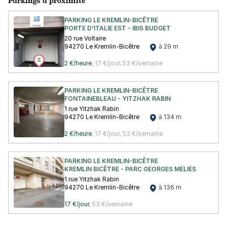
Parkings à proximité
PARKING LE KREMLIN-BICÊTRE
PORTE D'ITALIE EST - IBIS BUDGET
20 rue Voltaire
94270 Le Kremlin-Bicêtre
à 29 m
2 €/heure
,
17 €/jour,
53 €/semaine
PARKING LE KREMLIN-BICÊTRE
FONTAINEBLEAU - YITZHAK RABIN
1 rue Yitzhak Rabin
94270 Le Kremlin-Bicêtre
à 134 m
2 €/heure
,
17 €/jour,
53 €/semaine
PARKING LE KREMLIN-BICÊTRE
KREMLIN BICÊTRE - PARC GEORGES MÉLIÈS
1 rue Yitzhak Rabin
94270 Le Kremlin-Bicêtre
à 136 m
17 €/jour
,
53 €/semaine