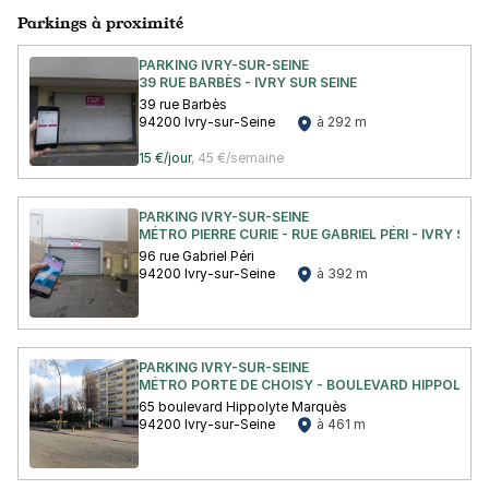
Parkings à proximité
PARKING IVRY-SUR-SEINE
39 RUE BARBÈS - IVRY SUR SEINE
39 rue Barbès
94200 Ivry-sur-Seine
à 292 m
15 €/jour
,
45 €/semaine
PARKING IVRY-SUR-SEINE
MÉTRO PIERRE CURIE - RUE GABRIEL PÉRI - IVRY SUR 
96 rue Gabriel Péri
94200 Ivry-sur-Seine
à 392 m
PARKING IVRY-SUR-SEINE
MÉTRO PORTE DE CHOISY - BOULEVARD HIPPOLYTE 
65 boulevard Hippolyte Marquès
94200 Ivry-sur-Seine
à 461 m