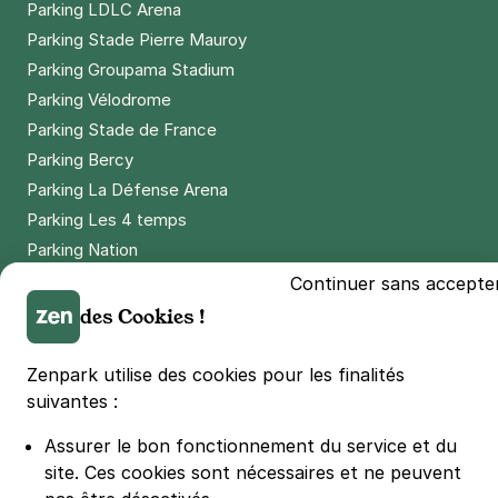
Parking LDLC Arena
Parking Stade Pierre Mauroy
Parking Groupama Stadium
Parking Vélodrome
Parking Stade de France
Parking Bercy
Parking La Défense Arena
Parking Les 4 temps
Parking Nation
Parking Porte de Versailles
Continuer sans accepte
Parking Lille Grand Palais
des Cookies !
Parking Euralille
Parking Casino Barrière Lille
Zenpark utilise des cookies pour les finalités
suivantes :
🌍 Passer de 130 à 110 km/h sur autoroute réduit votre
Assurer le bon fonctionnement du service et du
consommation de 20%
site.
Ces cookies sont nécessaires et ne peuvent
#SeDéplacerMoinsPolluer