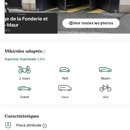
Voir toutes les photos
Véhicules adaptés
Hauteur maximale
:
1,9m
2 roues
Petit
Moyen
Grand
Haut
Vélo
Caractéristiques
Place attribuée