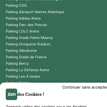
Parking CDG
Parking Aéroport Nantes Atlantique
Parking Adidas Arena
Parking Parc des Princes
Parking LDLC Arena
Parking Stade Pierre Mauroy
Parking Groupama Stadium
Parking Vélodrome
Parking Stade de France
Parking Bercy
Parking La Défense Arena
Parking Les 4 temps
Parking Nation
Continuer sans accepte
Parking Porte de Versailles
des Cookies !
Parking Lille Grand Palais
Parking Euralille
Zenpark utilise des cookies pour les finalités