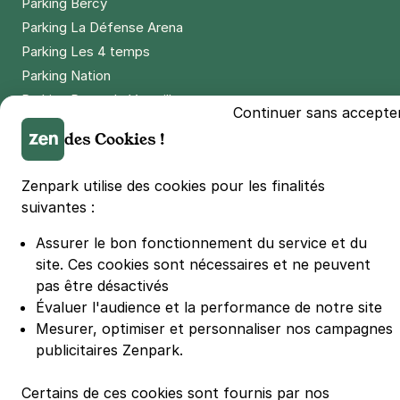
Parking Bercy
Parking La Défense Arena
Parking Les 4 temps
Parking Nation
Parking Porte de Versailles
Continuer sans accepte
Parking Lille Grand Palais
des Cookies !
Parking Euralille
Parking Casino Barrière Lille
Zenpark utilise des cookies pour les finalités
suivantes :
🌍 Passer de 130 à 110 km/h sur autoroute réduit votre
Assurer le bon fonctionnement du service et du
consommation de 20%
#SeDéplacerMoinsPolluer
site.
Ces cookies sont nécessaires et ne peuvent
pas être désactivés
© Zenpark 2012 - 2026 - Tous droits réservés - Fabriqué avec soin à
Rennes et Paris
Évaluer l'audience et la performance de notre site
Mesurer, optimiser et personnaliser nos campagnes
publicitaires Zenpark.
Certains de ces cookies sont fournis par nos