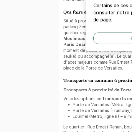
Certains de ces 
Que faire dans les alentours ?
consulter notre p
de page.
Situé à proximité directe de
Gaumo
parking Zenpark assure un accès ais
quartier regorge de sites d'intérêt
Moulineaux Corentin Celton, Pa
Paris Desnouettes
, parfaits pour
moment de plaisir et de tranquillité
seul(e) ou accompagné(e). Le quart
d'axes majeurs comme Rue Ernest R
place de la Porte de Versailles.
Transports en commun à proxim
Transports à proximité du Porte 
Voici les options en
transports 
Porte de Versailles (Métro, lign
Porte de Versailles (Tramway, l
Lourmel (Métro, ligne 8) – 9 m
Le quartier : Rue Ernest Renan, bou