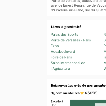
Porte de Versailles, boulevard Lef
avenue Ernest Renan, rue de Vaugir
d'Oradour-sur-Glane, rue du Quatr
Lieux à proximité
Palais des Sports
R
Porte de Versailles - Paris
S
Expo
P
Aquaboulevard
M
Foire de Paris
I
Salon International de
M
l'Agriculture
W
Retrouvez les avis de nos membr
93 commentaires
4.6
(218)
Excellent
Bon