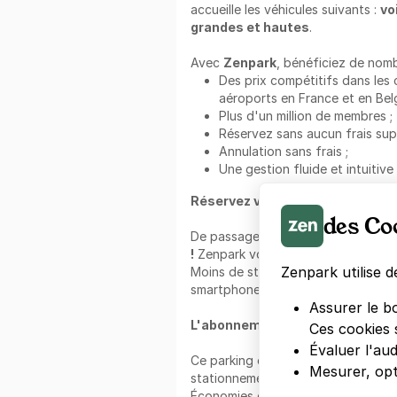
accueille les véhicules suivants :
vo
grandes et hautes
.
Avec
Zenpark
, bénéficiez de nomb
Des prix compétitifs dans les c
aéroports en France et en Belg
Plus d'un million de membres ;
Réservez sans aucun frais sup
Annulation sans frais ;
Une gestion fluide et intuitive
Réservez votre place avec Zenpa
des Co
De passage dans le quartier ?
Pens
!
Zenpark vous permet de vous gare
Zenpark utilise d
Moins de stress, plus de fluidité : 
smartphone.
Assurer le b
L'abonnement au mois Zenpark 
Ces cookies 
Évaluer l'au
Ce parking est disponible à l'
abon
Mesurer, opt
stationnement longue durée, choisi
Économies garanties, sans le stress