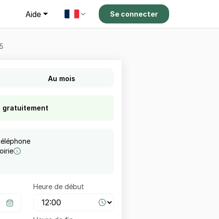
g
Aide
Se connecter
15
Au mois
s gratuitement
téléphone
irie
Heure de début