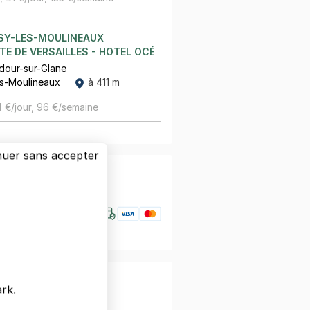
SSY-LES-MOULINEAUX
E DE VERSAILLES - HOTEL OCÉANIA PORTE DE VERSAILLES
dour-sur-Glane
es-Moulineaux
à 411 m
 €/jour,
96 €/semaine
nuer sans accepter
nfiance
otre smartphone
rk.