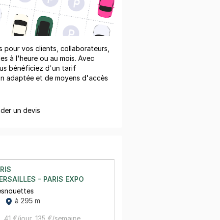
pour vos clients, collaborateurs,
les à l'heure ou au mois. Avec
us bénéficiez d'un tarif
on adaptée et de moyens d'accès
er un devis
RIS
ERSAILLES - PARIS EXPO
esnouettes
à 295 m
,
41 €/jour,
135 €/semaine