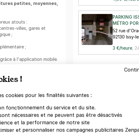
itures petites, moyennes,
PARKING I
reux atouts :
MÉTRO PORT
entres-villes, gares et
52 rue d'Ora
ique ;
92130 Issy-l
plémentaire ;
3 €/heure
,
24
 grâce à l'application mobile.
Conti
rk :
okies !
Votre paiement en toute co
ez à votre stationnement
Paiement sécurisé
r simplement à deux pas.
es cookies pour les finalités suivantes :
tout se fait depuis votre
Sans frais de réservation
Annulation gratuite
(Sous conditions)
on fonctionnement du service et du site.
:
sont nécessaires et ne peuvent pas être désactivés
dience et la performance de notre site
Zenpark est présent sur v
nement au mois
. Pour un
imiser et personnaliser nos campagnes publicitaires Zenpa
ssez cette formule.
Téléchargement gratuit
 de tourner en rond.