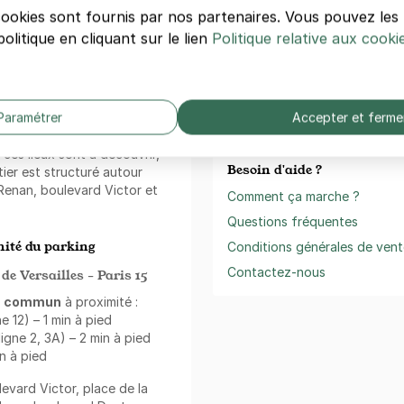
Réservez, payez et ouvr
cookies sont fournis par nos partenaires. Vous pouvez le
olitique en cliquant sur le lien
Politique relative aux cooki
Télécharger dan
l'App Store
nt Aquaboulevard
, ce
é à ce point d'intérêt. Le
 tels que
Issy-les-
Trustpilo
Paramétrer
Accepter et ferme
rking Aquaboulevard et
 enrichir votre visite. Pour un
, ces lieux sont à découvrir,
Besoin d'aide ?
ier est structuré autour
enan, boulevard Victor et
Comment ça marche ?
Questions fréquentes
ité du parking
Conditions générales de vent
Contactez-nous
de Versailles - Paris 15
en commun
à proximité :
e 12) – 1 min à pied
igne 2, 3A) – 2 min à pied
in à pied
levard Victor, place de la