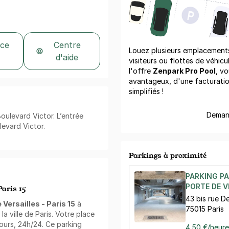
 ce
Centre
Louez plusieurs emplacements 
d'aide
visiteurs ou flottes de véhicu
l'offre
Zenpark Pro Pool
, vo
avantageux, d'une facturati
simplifiés !
Demand
Boulevard Victor. L’entrée
levard Victor.
Parkings à proximité
PARKING PA
PORTE DE V
Paris 15
43 bis rue D
 Versailles - Paris 15
à
75015 Paris
a ville de Paris. Votre place
jours, 24h/24. Ce parking
4,50 €/heure