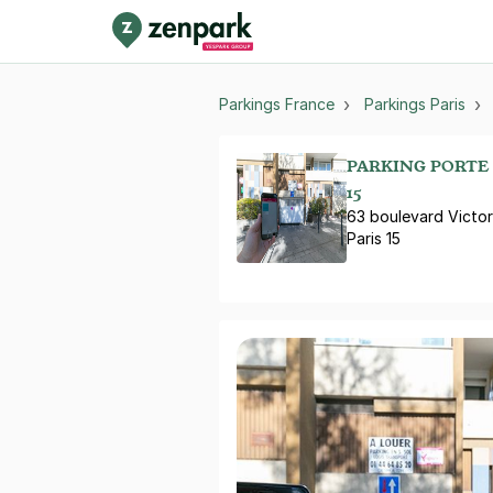
Parkings France
Parkings Paris
PARKING PORTE 
15
63 boulevard Victor
Paris 15