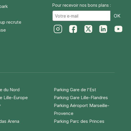
Pour recevoir nos bons plans :
park
Ema
OK
up recrute
sse
Instagram
Facebook
Twitter
LinkedIn
Youtube
re du Nord
Parking Gare de l'Est
e Lille-Europe
Parking Gare Lille-Flandres
y
Parking Aéroport Marseille-
Provence
idas Arena
Parking Parc des Princes