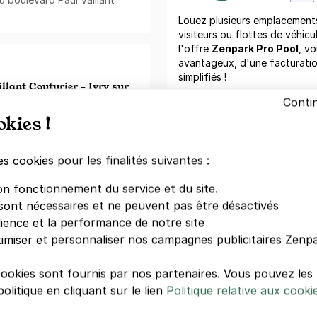
Louez plusieurs emplacements 
visiteurs ou flottes de véhicu
l'offre
Zenpark Pro Pool
, vo
avantageux, d'une facturati
simplifiés !
llant Couturier - Ivry sur
Conti
Demand
okies !
 Paul Vaillant Couturier -
illant Couturier, 94200 Ivry
ing est accessible en
es cookies pour les finalités suivantes :
Parkings à proximité
 privative à toute heure,
ssible aux véhicules de type
on fonctionnement du service et du site.
PARKING IV
andes et hautes
.
sont nécessaires et ne peuvent pas être désactivés
IVRY SUR SE
dience et la performance de notre site
vantages :
12 rue Lénine
e, à la gare ou à l'aéroport en
imiser et personnaliser nos campagnes publicitaires Zenpa
94200 Ivry-
1,50 €/heure
,
llion d'utilisateurs
cookies sont fournis par nos partenaires. Vous pouvez le
olitique en cliquant sur le lien
Politique relative aux cooki
PARKING IV