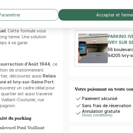
IVRY PORT 
e forfait via l'application
24 rue Lénin
94200 Ivry-
Paramétrer
Accepter et ferme
:
uel
. Cette formule vous
PARKING IV
long terme. Une solution
IVRY SUR S
mps à se garer.
56 boulevar
94205 Ivry-s
Insurrection d'Août 1944
, ce
ution de stationnement
rtier, découvrez aussi
Relais
né et Ivry-sur-Seine Port
.
rouverez un cadre idéal pour
Votre paiement en toute co
 quartier est aussi traversé
Paiement sécurisé
 Vaillant-Couturier, rue
mpagnon.
Sans frais de réservation
Annulation gratuite
(Sous conditions)
ité du parking
ulevard Paul Vaillant