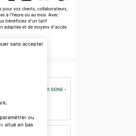
pour vos clients, collaborateurs,
les à l'heure ou au mois. Avec
us bénéficiez d'un tarif
on adaptée et de moyens d'accès
nuer sans accepter
er un devis
RY-SUR-SEINE
INE - GARE D'IVRY SUR SEINE - LÉNINE
rk.
sur-Seine
à 79 m
12 €/jour,
39 €/semaine
s paramétrer ou
es
situé en bas
RY-SUR-SEINE