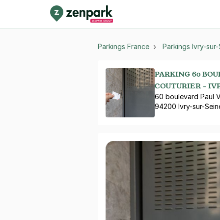
Parkings France
Parkings Ivry-sur
PARKING 60 BOU
COUTURIER - IV
60 boulevard Paul Va
94200 Ivry-sur-Sein