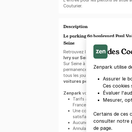
Couturier.
Description
Le parking 60 boulevard Paul Vai
Seine
des Co
Retrouvez le parking
60 boulevard
Ivry sur Seine
60 boulevard Paul Va
Sur Seine à Ivry-sur-Seine. Ce park
Zenpark utilise d
permanence, vous offrant une place
tous les jours. Ce parking est acce
Assurer le b
voitures petites, moyennes, gr
Ces cookies 
Évaluer l'au
Zenpark
vous offre de multiples a
Tarifs attractifs en centre-vill
Mesurer, opt
France et en Belgique ;
Une communauté de plus d'un mi
Certains de ces 
satisfaits ;
consulter notre p
Aucune commission ;
de page.
Annulation gratuite ;