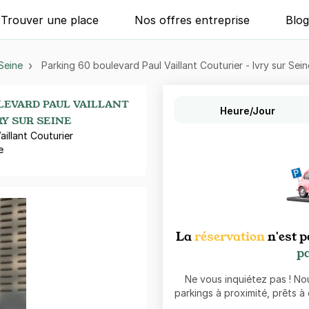
Trouver une place
Nos offres entreprise
Blo
-Seine
Parking 60 boulevard Paul Vaillant Couturier - Ivry sur Sein
LEVARD PAUL VAILLANT
Heure/Jour
RY SUR SEINE
illant Couturier
e
La
réservation
n'est p
pa
Ne vous inquiétez pas ! N
parkings à proximité, prêts à