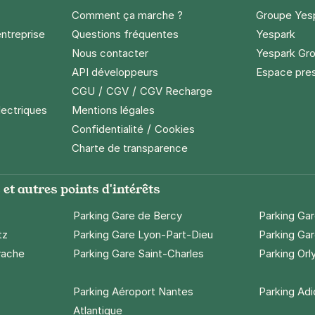
Comment ça marche ?
Groupe Yes
entreprise
Questions fréquentes
Yespark
Nous contacter
Yespark Gro
API développeurs
Espace pre
/
/
CGU
CGV
CGV Recharge
lectriques
Mentions légales
/
Confidentialité
Cookies
Charte de transparence
et autres points d'intérêts
Parking Gare de Bercy
Parking Ga
tz
Parking Gare Lyon-Part-Dieu
Parking Gar
rache
Parking Gare Saint-Charles
Parking Orl
Parking Aéroport Nantes
Parking Ad
Atlantique