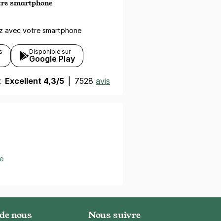
otre smartphone
ez avec votre smartphone
s
Disponible sur
Google Play
t
Excellent 4,3/5
|
7528
avis
e
 de nous
Nous suivre