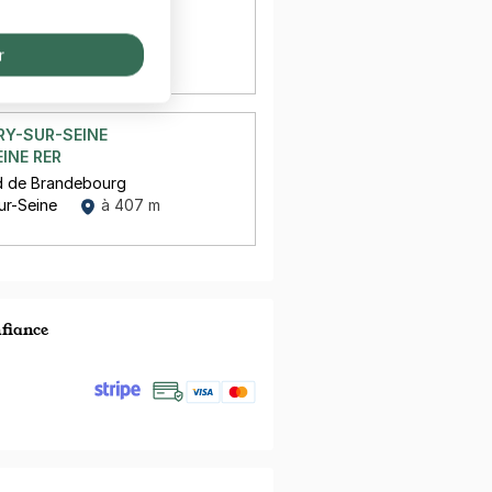
- IVRY SUR SEINE
e
sur-Seine
à 140 m
r
RY-SUR-SEINE
EINE RER
d de Brandebourg
ur-Seine
à 407 m
nfiance