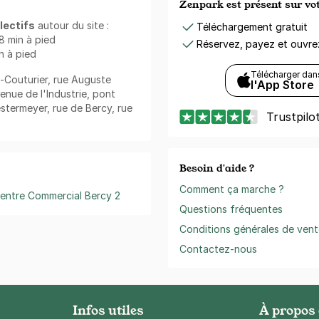
Zenpark est présent sur v
lectifs
autour du site :
Téléchargement gratuit
 8 min à pied
Réservez, payez et ouvr
in à pied
Télécharger dan
nt-Couturier, rue Auguste
l'App Store
nue de l'Industrie, pont
stermeyer, rue de Bercy, rue
Trustpilo
Besoin d'aide ?
Comment ça marche ?
entre Commercial Bercy 2
Questions fréquentes
Conditions générales de vent
Contactez-nous
Infos utiles
À propos